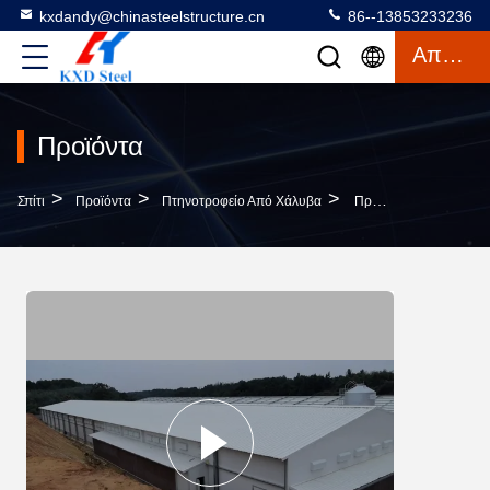
kxdandy@chinasteelstructure.cn
86--13853233236
Απόσπασμα
Προϊόντα
>
>
>
Σπίτι
Προϊόντα
Πτηνοτροφείο Από Χάλυβα
Προσαρμοσμένη Γεωργική Χάλυβα Δομή Σκουπίδια Πουλερικών Q235B Q355B Ζυγισμένο Χαλύβδινο Φύλλο