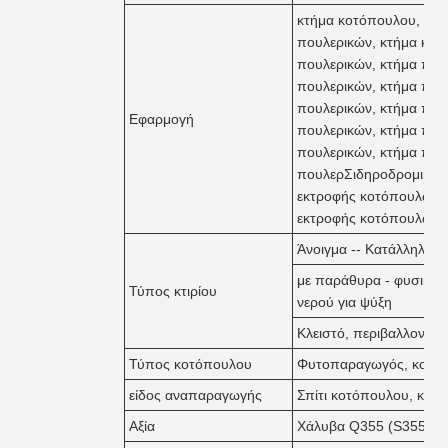
κτήμα κοτόπουλου, κτή
πουλερικών, κτήμα κοτ
πουλερικών, κτήμα που
πουλερικών, κτήμα που
πουλερικών, κτήμα που
Εφαρμογή
πουλερικών, κτήμα που
πουλερικών, κτήμα που
πουλερΣιδηροδρομική δο
εκτροφής κοτόπουλων, κ
εκτροφής κοτόπουλων
Άνοιγμα -- Κατάλληλο γι
με παράθυρα - φυσικός ά
Τύπος κτιρίου
νερού για ψύξη
Κλειστό, περιβαλλοντικό
Τύπος κοτόπουλου
Φυτοπαραγωγός, κοτόπ
είδος αναπαραγωγής
Σπίτι κοτόπουλου, κλο
Αξία
Χάλυβα Q355 (S355JR) 