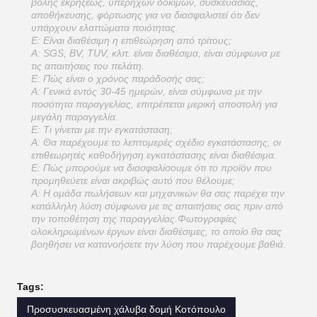
βολής εκρήξεως, υπερήχων δοκιμών, συσκευασίας,
αποθήκευσης, φόρτωσης για να διασφαλιστεί ότι δεν
υπάρχουν ελαττώματα ποιότητας.
Ε: Είναι διαθέσιμη η επιθεώρηση από τρίτους;
Α: SGS, BV, TUV, κλπ. είναι διαθέσιμα, είναι σύμφωνα με
τις απαιτήσεις του πελάτη.
Ε: Πώς είναι ο χρόνος παράδοσής σας;
Α: Γενικά εντός 30-45 ημερών, είναι σύμφωνα με την
ποσότητα παραγγελίας, επιτρέπεται μερική αποστολή για
μεγάλη παραγγελία.
Ε: Τι γίνεται με την εγκατάσταση;
Α: Θα παρέχουμε το λεπτομερές σχέδιο εγκατάστασης, οι
επιθεωρητές καθοδήγηση εγκατάστασης είναι διαθέσιμα.
Ε: Πώς μπορούμε να διασφαλίσουμε ότι το προϊόν που
προμηθεύετε είναι ακριβώς αυτό που θέλουμε;
Α: Η ομάδα πωλήσεων και μηχανικών θα σας παρέχει την
κατάλληλη λύση σύμφωνα με τις απαιτήσεις σας πριν από
την τοποθέτηση της παραγγελίας.Φωτογραφίες
ολοκληρωμένων έργων είναι διαθέσιμες, το οποίο θα σας
βοηθήσει να κατανοήσετε την λύση που παρέχουμε βαθιά.
Tags:
Προσυσκευασμένη χάλυβα δομή Κοτόπουλο