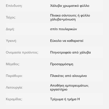
Επένδυση:
Χάλυβα χρωματικό φύλλο
Πίνακα σάντουιτς ή φύλλο
Τείχος:
χάλυβα+μόνωση
Δομή:
σπίτι πουλερικών
Υγιεινή:
Εύκολο να καθαριστεί
Ονομασία προϊόντος:
Πτηνοτροφείο από χάλυβα
Μέγεθος:
Προσαρμόσιμη
Παράθυρο:
Πλακέτες από αλουμίνιο
Αποθήκη εμπορευμάτων,
Λειτουργία:
εργαστήριο
Κεραμίδας:
Τρίχωμα ή τμήμα H