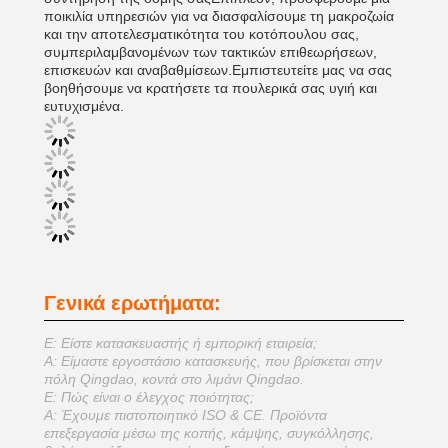
ποικιλία υπηρεσιών για να διασφαλίσουμε τη μακροζωία
και την αποτελεσματικότητα του κοτόπουλου σας,
συμπεριλαμβανομένων των τακτικών επιθεωρήσεων,
επισκευών και αναβαθμίσεων.Εμπιστευτείτε μας να σας
βοηθήσουμε να κρατήσετε τα πουλερικά σας υγιή και
ευτυχισμένα.
Γενικά ερωτήματα:
Ε: Είστε κατασκευαστής ή εμπορική εταιρεία;
Α: Είμαστε εργοστάσιο κατασκευής, που βρίσκεται στην
πόλη Qingdao, κοντά στο λιμάνι Qingdao.
Ε: Πώς είναι ο έλεγχος ποιότητας;
Α: Έχουμε πιστοποιητικό ISO & CE. Προϊόντα
επεξεργασία μέσω της κοπής, κάμψης, συγκόλλησης,