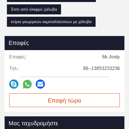
Σπίτι από ελαφρύ χάλυβα
κτίρια γεωργικών εκμεταλλεύσεων με χάλυβα
Επαφές
Επαφές:
Mr. Andy
Τηλ.:
86--13853233236
Επαφή τώρα
Μας ταχυδρομήστε