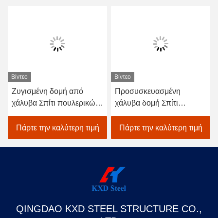
Βίντεο
Βίντεο
Ζυγισμένη δομή από
Προσυσκευασμένη
χάλυβα Σπίτι πουλερικών
χάλυβα δομή Σπίτι
Κοτέτσι κοτόπουλου
πουλερικών Q235B
Προετοιμασμένα κτίρια
Q355B Χάλυβα πλαίσιο
Πάρτε την καλύτερη τιμή
Πάρτε την καλύτερη τιμή
αγροκτημάτων
Σπίτι κοτόπουλου
Προσαρμοσμένα
QINGDAO KXD STEEL STRUCTURE CO.,