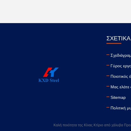
ΣΧΕΤΙΚΆ
Σχεδιάγραμ
Γύρος εργ
Ποιοτικός 
Μας ελάτε 
Sitemap
Πολιτική μ
Καλή ποιότητα της Κίνας Κτίριο από χάλυβα Προμ