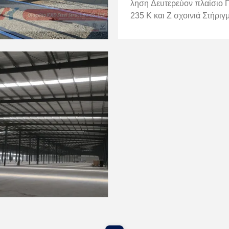
ληση Δευτερεύον πλαίσιο 
235 Κ και Ζ σχοινιά Στήριγ
ος Q235 Χάλυβας γωνίας 
δέσμης Q235 Κύκλωμα σω
ό χάλυβα Φόρεμα Q235 Στ
μπάρα Ψηλή και οριζ...