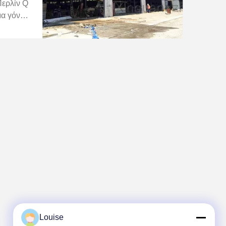
Περλίν Q
μα γόνατ
Στραβός
λήνα απ
ρογγυλή
Louise