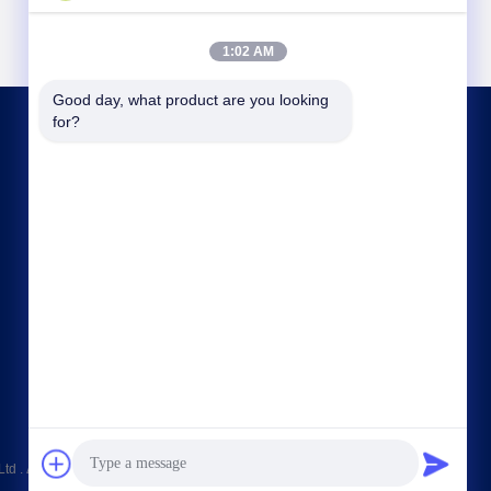
1:02 AM
Good day, what product are you looking 
for?
ΜΑΣ ΕΛΆΤΕ ΣΕ ΕΠΑΦΉ ΜΕ
kxdandy@chinasteelstructure.cn
86--13853233236
Αριθ. 17 Changjiang Road, Pingdu, Qingdao,
επαρχία Shandong, Κίνα.
td . Διατηρούνται όλα τα πνευματικά δικαιώματα.