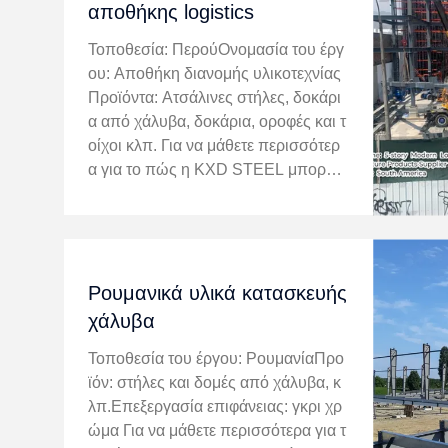
αποθήκης logistics
Τοποθεσία: ΠερούΟνομασία του έργ
ου: Αποθήκη διανομής υλικοτεχνίας
Προϊόντα: Ατσάλινες στήλες, δοκάρι
α από χάλυβα, δοκάρια, οροφές και τ
οίχοι κλπ. Για να μάθετε περισσότερ
α για το πώς η KXD STEEL μπορεί
να υποστηρίξει το επόμενο μεγάλο σ
ας έργο, επικοινωνήστε μαζί μας σή
μερα. ' ντυ ΓιουΕπικοινώνησε μα...
Ρουμανικά υλικά κατασκευής
χάλυβα
Τοποθεσία του έργου: ΡουμανίαΠρο
ϊόν: στήλες και δομές από χάλυβα, κ
λπ.Επεξεργασία επιφάνειας: γκρι χρ
ώμα Για να μάθετε περισσότερα για τ