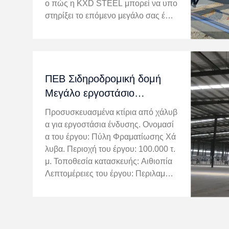
ο πώς η KXD STEEL μπορεί να υπο
στηρίξει το επόμενο μεγάλο σας έργ
ο, επικοινωνήστε μαζί μας σήμερα. '
ντυ ΓιουΕπικοινώνησε μαζί μας στο
+86 138 5323 3236Στείλτε μας ...
ΠΕΒ Σιδηροδρομική δομή
Μεγάλο εργοστάσιο
μεταποίησης ενδυμάτων
Προσυσκευασμένα κτίρια από χάλυβ
στην Αιθιοπία
α για εργοστάσια ένδυσης. Ονομασί
α του έργου: Πύλη Φραματίωσης Χά
λυβα. Περιοχή του έργου: 100.000 τ.
μ. Τοποθεσία κατασκευής: Αιθιοπία
Λεπτομέρειες του έργου: Περιλαμβά
νει 2 εργαστήρια ένδυσης, κτίριο γρα
φείων, κοιτώνα προσωπικού και βίλ
α ελαφρού χάλυβα. 1Πρωταρχική δ
ο...