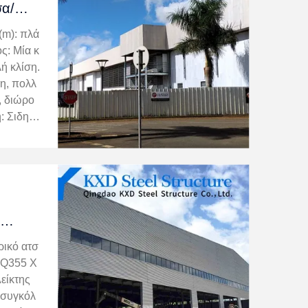
σα/
ριακό
(m): πλά
ς: Μία κ
ή κλίση.
ξη, πολλ
, διώρο
: Σιδηρ
α: Υλικό
235 (S2
ιατομή ή
μά
ικό ατσ
 Q355 Χ
είκτης
 συγκόλ