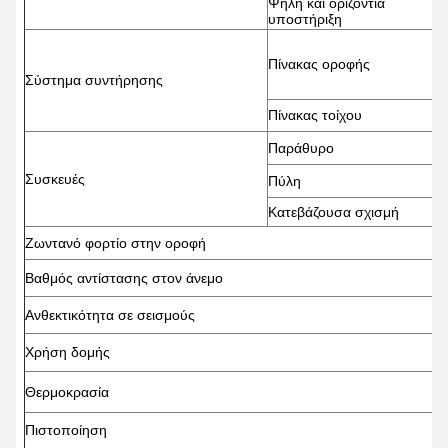
Ψηλή και οριζόντια
υποστήριξη
Π
Πίνακας οροφής
Π
Σύστημα συντήρησης
Πίνακας τοίχου
Π
Δ
Παράθυρο
Σ
Συσκευές
Πύλη
Κατεβάζουσα σχισμή
Σ
Ζωντανό φορτίο στην οροφή
π
Βαθμός αντίστασης στον άνεμο
1
Ανθεκτικότητα σε σεισμούς
8
Χρήση δομής
Μ
Θερμοκρασία
Ε
Πιστοποίηση