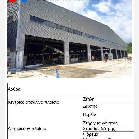
Άρθρα
Στήλη
Κεντρικό ατσάλινο πλαίσιο
Δείκτης
Περλίν
Q
Στήριγμα γόνατος
Δευτερεύον πλαίσιο
Στραβός δέσμης
Φόρεμα