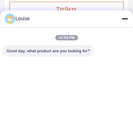
Στείλετε
Louise
10:09 PM
Good day, what product are you looking for?
QINGDAO KXD STEEL STRUCTURE CO.,
LTD
kxdandy@chinasteelstructure.cn
86--13853233236
Αριθ. 17 Changjiang Road, Pingdu, Qingdao, επαρχία
Shandong, Κίνα.