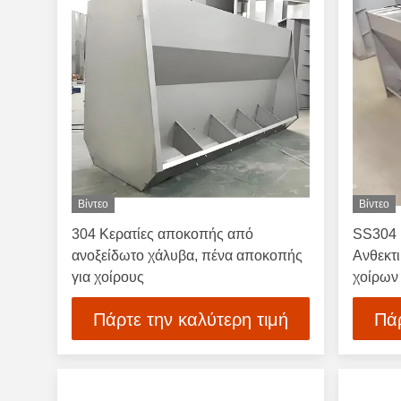
Βίντεο
Βίντεο
304 Κερατίες αποκοπής από
SS304 
ανοξείδωτο χάλυβα, πένα αποκοπής
Ανθεκτ
για χοίρους
χοίρων
Πάρτε την καλύτερη τιμή
Πάρ