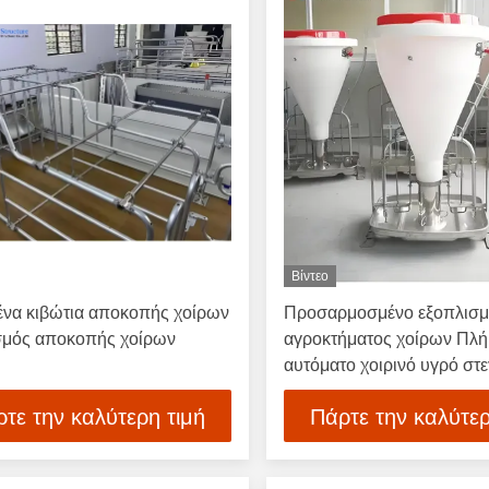
Βίντεο
ένα κιβώτια αποκοπής χοίρων
Προσαρμοσμένο εξοπλισ
σμός αποκοπής χοίρων
αγροκτήματος χοίρων Πλ
αυτόματο χοιρινό υγρό στ
τροφοδότημα
τε την καλύτερη τιμή
Πάρτε την καλύτερ