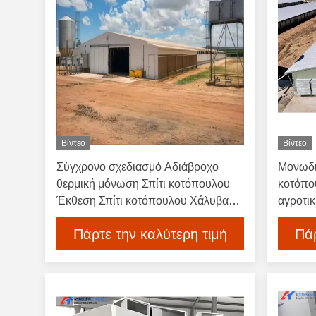
Βίντεο
Βίντεο
Σύγχρονο σχεδιασμό Αδιάβροχο
Μονωδι
θερμική μόνωση Σπίτι κοτόπουλου
κοτόπο
Έκθεση Σπίτι κοτόπουλου Χάλυβα
αγροτικ
δομή Σπίτι πουλερικών
πουλερ
Πάρτε την καλύτερη τιμή
Πάρ
αποθη