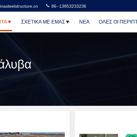
nasteelstructure.cn
86--13853233236
ΝΤΑ
ΣΧΕΤΙΚΆ ΜΕ ΕΜΆΣ
ΝΈΑ
ΌΛΕΣ ΟΙ ΠΕΡΙΠ
χάλυβα