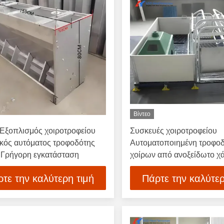
Βίντεο
Εξοπλισμός χοιροτροφείου
Συσκευές χοιροτροφείου
ικός αυτόματος τροφοδότης
Αυτοματοποιημένη τροφο
 Γρήγορη εγκατάσταση
χοίρων από ανοξείδωτο χ
τε την καλύτερη τιμή
Πάρτε την καλύτερ