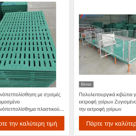
Βίντεο
νόπετπολίσθηση με σχισμές
Πολυλειτουργικά κιβώτια γ
ρμοσμένο
εκτροφή χοίρων Ζυγισμένο
νόπετπολίσθημα πλαστικού
την εκτροφή χοίρων
πλισμό εκτροφής
τε την καλύτερη τιμή
Πάρτε την καλύτερ