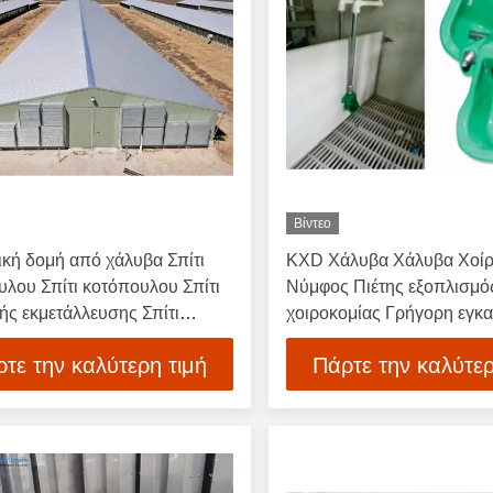
Βίντεο
κή δομή από χάλυβα Σπίτι
KXD Χάλυβα Χάλυβα Χοί
υλου Σπίτι κοτόπουλου Σπίτι
Νύμφος Πιέτης εξοπλισμό
ής εκμετάλλευσης Σπίτι
χοιροκομίας Γρήγορη εγκ
ικών Προετοιμασμένα κτίρια
τε την καλύτερη τιμή
Πάρτε την καλύτερ
κών