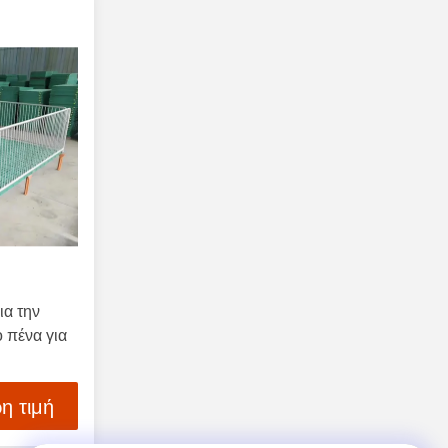
ια την
 πένα για
η τιμή