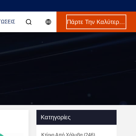
Πάρτε Την Καλύτερη Τιμή
ΤΏΣΕΙΣ
Κατηγορίες
Κτίριο Από Χάλυβα
(246)