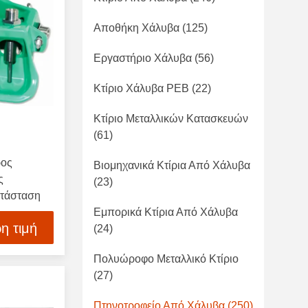
Αποθήκη Χάλυβα
(125)
Εργαστήριο Χάλυβα
(56)
Κτίριο Χάλυβα PEB
(22)
Κτίριο Μεταλλικών Κατασκευών
(61)
ρος
Βιομηχανικά Κτίρια Από Χάλυβα
ς
(23)
ατάσταση
Εμπορικά Κτίρια Από Χάλυβα
η τιμή
(24)
Πολυώροφο Μεταλλικό Κτίριο
(27)
Πτηνοτροφείο Από Χάλυβα
(250)