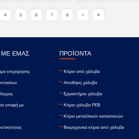
4
5
6
7
8
 ΜΕ ΕΜΆΣ
ΠΡΟΪΌΝΤΑ
μα επιχείρησης
Κτίριο από χάλυβα
οστασίων
Αποθήκη χάλυβα
έλεγχος
Εργαστήριο χάλυβα
σε επαφή με
Κτίριο χάλυβα PEB
Κτίριο μεταλλικών κατασκευών
υστικότητας
Βιομηχανικά κτίρια από χάλυβα