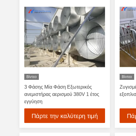
Βίντεο
Βίντεο
3 Φάσης Μία Φάση Εξωτερικός
Ζυγισμ
ανεμιστήρας αερισμού 380V 1 έτος
εξοπλι
εγγύηση
Πάρτε την καλύτερη τιμή
Πάρ