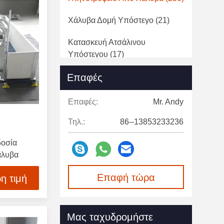
Χάλυβα Δομή Υπόστεγο
(21)
Κατασκευή Ατσάλινου
Υπόστεγου
(17)
Επαφές
Μέρη Βιομηχανικών
Μηχανημάτων
(3)
Επαφές:
Mr. Andy
Προκατασκευασμένη Γέφυρα
Τηλ.:
86--13853233236
Χάλυβα
(6)
δοσία
άλυβα
Επαφή τώρα
η τιμή
Μας ταχυδρομήστε