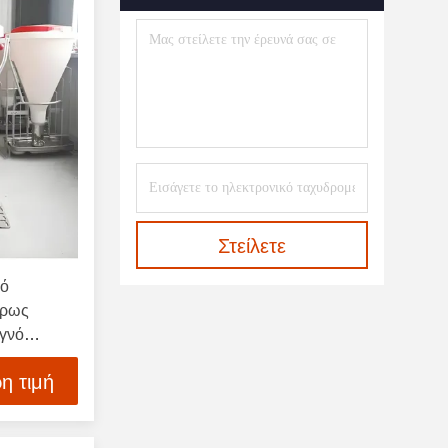
Στείλετε
μό
ήρως
εγνό
η τιμή