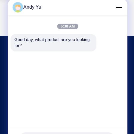
Andy Yu
6:38 AM
Good day, what product are you looking 
for?
ΜΑΣ ΕΛΆΤΕ ΣΕ ΕΠΑΦΉ ΜΕ
kxdandy@chinasteelstructure.cn
86--13853233236
Αριθ. 17 Changjiang Road, Pingdu, Qingdao,
επαρχία Shandong, Κίνα.