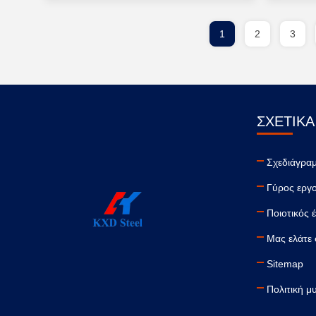
1
2
3
ΣΧΕΤΙΚΆ
Σχεδιάγραμ
Γύρος εργ
Ποιοτικός 
Μας ελάτε 
Sitemap
Πολιτική μ