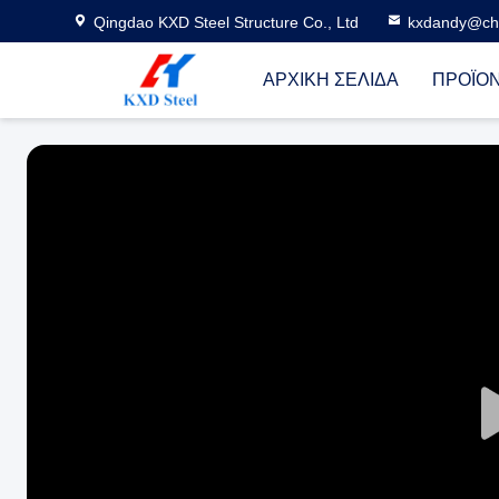
Qingdao KXD Steel Structure Co., Ltd
kxdandy@chi
ΑΡΧΙΚΉ ΣΕΛΊΔΑ
ΠΡΟΪΌ