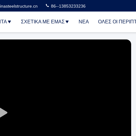
nasteelstructure.cn
86--13853233236
ΝΤΑ
ΣΧΕΤΙΚΆ ΜΕ ΕΜΆΣ
ΝΈΑ
ΌΛΕΣ ΟΙ ΠΕΡΙΠ
Play
Video