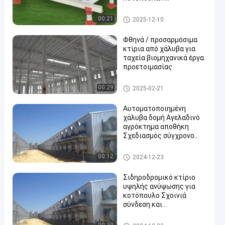
κρεοπαραγωγής
Πτηνοτροφείο από χάλυβα
00:21
2025-12-10
Φθηνά / προσαρμόσιμα
κτίρια από χάλυβα για
ταχεία βιομηχανικά έργα
προετοιμασίας
Κτίριο μεταλλικών κατασκε
00:29
2025-02-21
υών
Αυτοματοποιημένη
χάλυβα δομή Αγελαδινό
αγρόκτημα αποθήκη
Σχεδιασμός σύγχρονο
κοτόπουλο σπίτι
Πτηνοτροφείο από χάλυβα
00:12
2024-12-23
Σιδηροδρομικό κτίριο
υψηλής ανύψωσης για
κοτόπουλο Σχοινιά
σύνδεση και
προσαρμόσιμο σχέδιο
Πτηνοτροφείο από χάλυβα