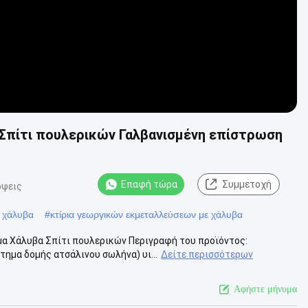
Σπίτι πουλερικών Γαλβανισμένη επίστρωση
Επαφή τώρα
Συμμετοχή
όψεις
ύ χάλυβα
#
κτίρια γεωργικών εκμεταλλεύσεων με χάλυβα
α Χάλυβα Σπίτι πουλερικών Περιγραφή του προϊόντος:
ημα δομής ατσάλινου σωλήνα) υι...
Δείτε περισσότερων
Αφήστε μήνυμα