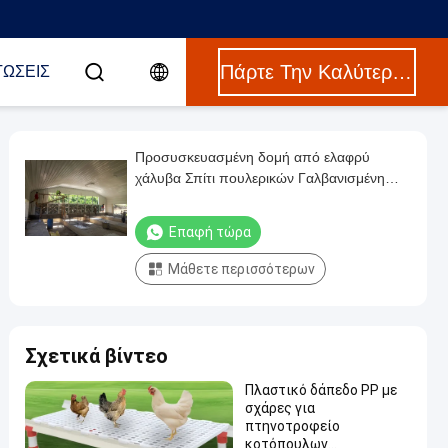
Πάρτε Την Καλύτερη Τιμή
ΤΏΣΕΙΣ
Προσυσκευασμένη δομή από ελαφρύ
χάλυβα Σπίτι πουλερικών Γαλβανισμένη
επίστρωση Χάλυβα Φρέμα Κοτόπουλο
Επαφή τώρα
Μάθετε περισσότερων
Σχετικά βίντεο
Πλαστικό δάπεδο PP με
σχάρες για
πτηνοτροφείο
κοτόπουλων