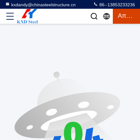
kxdandy@chinasteelstructure.cn
86--13853233236
Απόσπασμα