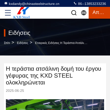
kxdandy@chinasteelstructure.cn
86--13853233236
Απόσπασμα
Ειδήσεις
>
>
Σπίτι
Ειδήσεις
Εταιρικές Ειδήσεις Η Τεράστια Ατσάλινη Δομή Του Έργου Γέφυρας Της KXD STEEL Ολοκληρώνεται
Η τεράστια ατσάλινη δομή του έργου
γέφυρας της KXD STEEL
ολοκληρώνεται
2025-06-25