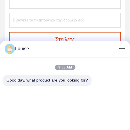
Στείλετε
Louise
9:38 AM
Good day, what product are you looking for?
QINGDAO KXD STEEL STRUCTURE CO.,
LTD
kxdandy@chinasteelstructure.cn
86--13853233236