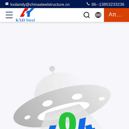
kxdandy@chinasteelstructure.cn
86--13853233236
Απόσπασμα