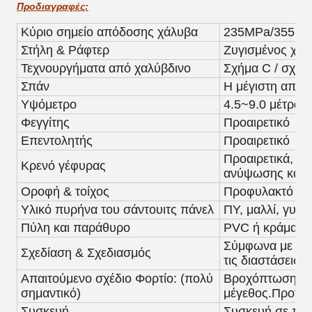
Προδιαγραφές:
Κύριο σημείο απόδοσης χάλυβα
235MPa/355M
Στήλη & Ράφτερ
Ζυγισμένος χάλ
Τεχνουργήματα από χαλύβδινο
Σχήμα C / σχήμ
Σπάν
Η μέγιστη απόστ
Υψόμετρο
4.5~9.0 μέτρα (
Φεγγίτης
Προαιρετικό
Επεντολητής
Προαιρετικό
Προαιρετικά, εά
Κρενό γέφυρας
ανύψωσης και 
Οροφή & τοίχος
Προφυλακτό προ
Υλικό πυρήνα του σάντουιτς πάνελ
ΠΥ, μαλλί, γυάλ
Πύλη και παράθυρο
PVC ή κράμα αλ
Σύμφωνα με το 
Σχεδίαση & Σχεδιασμός
τις διαστάσεις κ
Απαιτούμενο σχέδιο Φορτίο: (πολύ
Βροχόπτωση/φό
σημαντικό)
μέγεθος.Προτιμ
Συσκευή
Συσκευή σε παλ