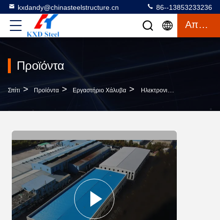
kxdandy@chinasteelstructure.cn
86--13853233236
Απόσπασμα
Προϊόντα
>
>
>
Σπίτι
Προϊόντα
Εργαστήριο Χάλυβα
Ηλεκτρονικά Υλικά Για Την Αποθήκευση