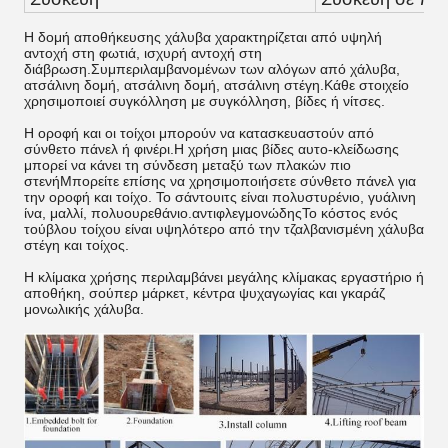
Η δομή αποθήκευσης χάλυβα χαρακτηρίζεται από υψηλή
αντοχή στη φωτιά, ισχυρή αντοχή στη
διάβρωση.Συμπεριλαμβανομένων των αλόγων από χάλυβα,
ατσάλινη δομή, ατσάλινη δομή, ατσάλινη στέγη.Κάθε στοιχείο
χρησιμοποιεί συγκόλληση με συγκόλληση, βίδες ή νίτσες.
Η οροφή και οι τοίχοι μπορούν να κατασκευαστούν από
σύνθετο πάνελ ή φινέρι.Η χρήση μιας βίδες αυτο-κλείδωσης
μπορεί να κάνει τη σύνδεση μεταξύ των πλακών πιο
στενήΜπορείτε επίσης να χρησιμοποιήσετε σύνθετο πάνελ για
την οροφή και τοίχο. Το σάντουιτς είναι πολυστυρένιο, γυάλινη
ίνα, μαλλί, πολυουρεθάνιο.αντιφλεγμονώδηςΤο κόστος ενός
τούβλου τοίχου είναι υψηλότερο από την τζαλβανισμένη χάλυβα
στέγη και τοίχος.
Η κλίμακα χρήσης περιλαμβάνει μεγάλης κλίμακας εργαστήριο ή
αποθήκη, σούπερ μάρκετ, κέντρα ψυχαγωγίας και γκαράζ
μονωλικής χάλυβα.