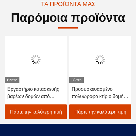
ΤΑ ΠΡΟΪΌΝΤΑ ΜΑΣ
Παρόμοια προϊόντα
Βίντεο
Βίντεο
Εργαστήριο κατασκευής
Προσυσκευασμένο
βαρέων δομών από
πολυώροφο κτίριο δομής
χάλυβα
από χάλυβα Αποθήκη
SGS BV CE Έγκριση
Πάρτε την καλύτερη τιμή
Πάρτε την καλύτερη τιμή