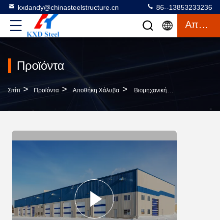
kxdandy@chinasteelstructure.cn
86--13853233236
Απόσπασμα
Προϊόντα
>
>
>
Σπίτι
Προϊόντα
Αποθήκη Χάλυβα
Βιομηχανική Κατασκευή Από Χάλυβα Με Υψηλή Ανύψωση Αποθήκη Αντισεισμικό Κατασκευαστικό Κτίριο