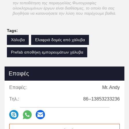
την τοποθέτηση της παραγγελίας.Φωτογραφίες
ολοκληρωμένων έργων είναι διαθέσιμες, το οποίο θα σας
βοηθήσει να κατανοήσετε την λύση που παρέχουμε βαθιά.
Tags:
Χάλυβα
Ελαφριά δομές από χάλυβα
Prefab αποθήκη εμπορευμάτων χάλυβα
Επαφές
Επαφές:
Mr. Andy
Τηλ.:
86--13853233236