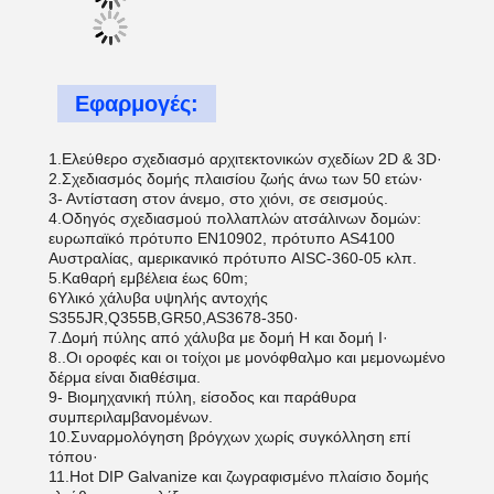
Εφαρμογές:
1.Ελεύθερο σχεδιασμό αρχιτεκτονικών σχεδίων 2D & 3D·
2.Σχεδιασμός δομής πλαισίου ζωής άνω των 50 ετών·
3- Αντίσταση στον άνεμο, στο χιόνι, σε σεισμούς.
4.Οδηγός σχεδιασμού πολλαπλών ατσάλινων δομών:
ευρωπαϊκό πρότυπο EN10902, πρότυπο AS4100
Αυστραλίας, αμερικανικό πρότυπο AISC-360-05 κλπ.
5.Καθαρή εμβέλεια έως 60m;
6Υλικό χάλυβα υψηλής αντοχής
S355JR,Q355B,GR50,AS3678-350·
7.Δομή πύλης από χάλυβα με δομή H και δομή I·
8..Οι οροφές και οι τοίχοι με μονόφθαλμο και μεμονωμένο
δέρμα είναι διαθέσιμα.
9- Βιομηχανική πύλη, είσοδος και παράθυρα
συμπεριλαμβανομένων.
10.Συναρμολόγηση βρόγχων χωρίς συγκόλληση επί
τόπου·
11.Hot DIP Galvanize και ζωγραφισμένο πλαίσιο δομής