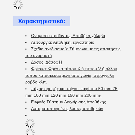
Χαρακτηριστικά:
Ονομασία προϊόντος: Αποθήκη χάλυβα
Λειτουργία: Αποθήκη, εργαστήριο
Σχέδιο σχεδιασμού: Σύμφωνα με τις απαιτήσεις
του αγοραστή
Δάσος: Δάσος H
Φρέσκα: Φρέσκα τύπου X ή τύπου V ή άλλου
τύπου κατασκευασμένη από γωνία, στρογγυλή
ράβδο κλπ.
πάχος οροφής και τοίχου: περίπου 50 mm 75
mm 100 mm 120 mm 150 mm 200 mm·
Ευφυές Σύστημα Διαχείρισης Αποθήκης
Αυτοματοποιημένες λύσεις αποθηκών