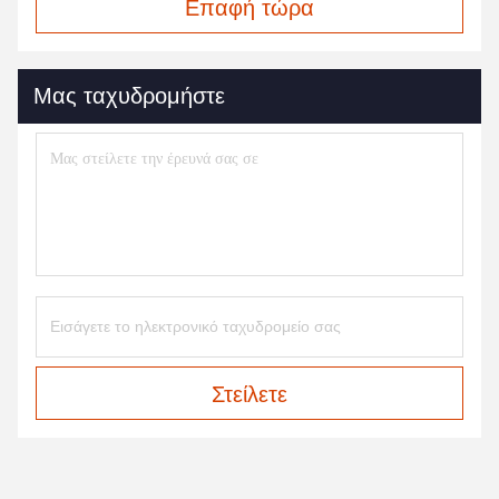
Επαφή τώρα
Μας ταχυδρομήστε
Στείλετε