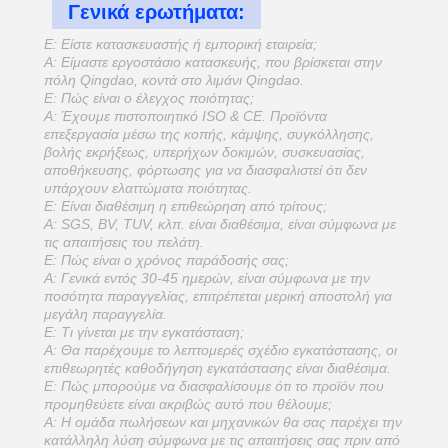
Γενικά ερωτήματα:
Ε: Είστε κατασκευαστής ή εμπορική εταιρεία;
Α: Είμαστε εργοστάσιο κατασκευής, που βρίσκεται στην
πόλη Qingdao, κοντά στο λιμάνι Qingdao.
Ε: Πώς είναι ο έλεγχος ποιότητας;
Α: Έχουμε πιστοποιητικό ISO & CE. Προϊόντα
επεξεργασία μέσω της κοπής, κάμψης, συγκόλλησης,
βολής εκρήξεως, υπερήχων δοκιμών, συσκευασίας,
αποθήκευσης, φόρτωσης για να διασφαλιστεί ότι δεν
υπάρχουν ελαττώματα ποιότητας.
Ε: Είναι διαθέσιμη η επιθεώρηση από τρίτους;
Α: SGS, BV, TUV, κλπ. είναι διαθέσιμα, είναι σύμφωνα με
τις απαιτήσεις του πελάτη.
Ε: Πώς είναι ο χρόνος παράδοσής σας;
Α: Γενικά εντός 30-45 ημερών, είναι σύμφωνα με την
ποσότητα παραγγελίας, επιτρέπεται μερική αποστολή για
μεγάλη παραγγελία.
Ε: Τι γίνεται με την εγκατάσταση;
Α: Θα παρέχουμε το λεπτομερές σχέδιο εγκατάστασης, οι
επιθεωρητές καθοδήγηση εγκατάστασης είναι διαθέσιμα.
Ε: Πώς μπορούμε να διασφαλίσουμε ότι το προϊόν που
προμηθεύετε είναι ακριβώς αυτό που θέλουμε;
Α: Η ομάδα πωλήσεων και μηχανικών θα σας παρέχει την
κατάλληλη λύση σύμφωνα με τις απαιτήσεις σας πριν από