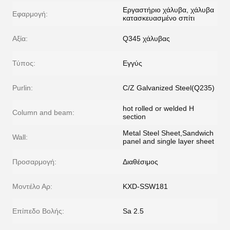
Εργαστήριο χάλυβα, χάλυβα
Εφαρμογή:
κατασκευασμένο σπίτι
Αξία:
Q345 χάλυβας
Τύπος:
Εγγύς
Purlin:
C/Z Galvanized Steel(Q235)
hot rolled or welded H
Column and beam:
section
Metal Steel Sheet,Sandwich
Wall:
panel and single layer sheet
Προσαρμογή:
Διαθέσιμος
Μοντέλο Αρ:
KXD-SSW181
Επίπεδο Βολής:
Sa 2.5