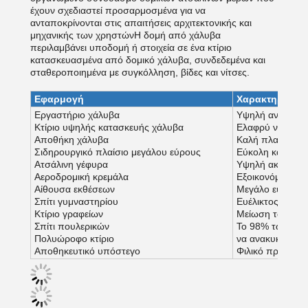
έχουν σχεδιαστεί προσαρμοσμένα για να
ανταποκρίνονται στις απαιτήσεις αρχιτεκτονικής και
μηχανικής των χρηστώνΗ δομή από χάλυβα
περιλαμβάνει υποδομή ή στοιχεία σε ένα κτίριο
κατασκευασμένα από δομικό χάλυβα, συνδεδεμένα και
σταθεροποιημένα με συγκόλληση, βίδες και νίτσες.
Εφαρμογή
Χαρακτηριστικ
Εργαστήριο χάλυβα
Υψηλή αντοχή
Κτίριο υψηλής κατασκευής χάλυβα
Ελαφρύ νεκρό φ
Αποθήκη χάλυβα
Καλή πλαστικότη
Σιδηρουργικό πλαίσιο μεγάλου εύρους
Εύκολη κατασκε
Ατσάλινη γέφυρα
Υψηλή ακρίβεια
Αεροδρομική κρεμάλα
Εξοικονόμηση 6
Αίθουσα εκθέσεων
Μεγάλο εύρος
Σπίτι γυμναστηρίου
Ευέλικτος χώρο
Κτίριο γραφείων
Μείωση των κατ
Σπίτι πουλερικών
Το 98% των κατ
Πολυώροφο κτίριο
να ανακυκλωθού
Αποθηκευτικό υπόστεγο
Φιλικό προς το 