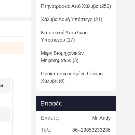
Πτηνοτροφείο Από Χάλυβα
(250)
Χάλυβα Δομή Υπόστεγο
(21)
Κατασκευή Ατσάλινου
Υπόστεγου
(17)
Μέρη Βιομηχανικών
Μηχανημάτων
(3)
Προκατασκευασμένη Γέφυρα
Χάλυβα
(6)
et
Επαφές
Επαφές:
Mr. Andy
Τηλ.:
86--13853233236
d