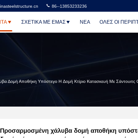
nasteelstructure.cn
86--13853233236
ΝΤΑ
ΣΧΕΤΙΚΆ ΜΕ ΕΜΆΣ
ΝΈΑ
ΌΛΕΣ ΟΙ ΠΕΡΙΠ
βα Δομή Αποθήκη Υπόστεγο H Δομή Κτίριο Κατασκευή Με Σάντουιτς
Προσαρμοσμένη χάλυβα δομή αποθήκη υπόστ