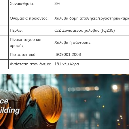
Συναισθησία:
3%
Ονομασία προϊόντος:
Χάλυβα δομή αποθήκες/εργαστήρια/κτίρι
Πέρλιν:
C/Z Ζυγισμένος χάλυβας ((Q235)
Πίνακα τοίχου και
Χάλυβα ή σάντουιτς
οροφής:
ς
Πιστοποιητικό:
ISO9001:2008
Αντίσταση στον άνεμο:
181 χλμ./ώρα