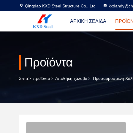
Qingdao KXD Steel Structure Co., Ltd
kxdandy@chi
ΑΡΧΙΚΉ ΣΕΛΊΔΑ
ΠΡΟΪΌ
Προϊόντα
Σπίτι
>
προϊόντα
>
Αποθήκη χάλυβα
>
Προσαρμοσμένη Χάλυ