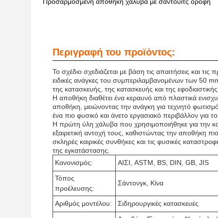
Προσαρμοσμένη αποθήκη χάλυβα με σάντουιτς οροφή
Περιγραφή του προϊόντος:
Το σχέδιο σχεδιάζεται με βάση τις απαιτήσεις και τις
ειδικές ανάγκες του.συμπεριλαμβανομένων των 50 mm
της κατασκευής, της κατασκευής και της εφοδιαστικής
Η αποθήκη διαθέτει ένα κεραυνό από πλαστικά ενισχυμ
αποθήκη, μειώνοντας την ανάγκη για τεχνητό φωτισμό
ένα πιο φυσικό και άνετο εργασιακό περιβάλλον για τ
Η πρώτη ύλη χάλυβα που χρησιμοποιήθηκε για την κατ
εξαιρετική αντοχή τους, καθιστώντας την αποθήκη πιο 
σκληρές καιρικές συνθήκες και τις φυσικές καταστρο
της εγκατάστασης.
Κανονισμός:
ΑΙΣΙ, ASTM, BS, DIN, GB, JIS
Τόπος
Σάντονγκ, Κίνα
προέλευσης:
Αριθμός μοντέλου:
Σιδηρουργικές κατασκευές