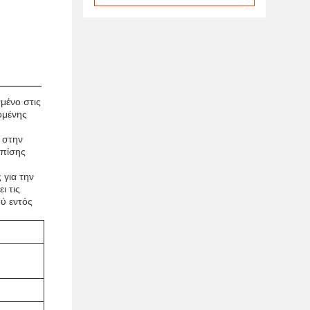
σμένο στις
ομένης
ι στην
επίσης
 για την
ι τις
ύ εντός