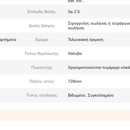
Bar, Etc ;
Επίπεδο Βολής:
Sa 2.5
Στρογγυλός σωλήνας ή τετράγων
Δοκός Δέσμης:
σωλήνας
ξαρτήματα
Χρώμα:
Τελωνειακή έγκριση
Τύπος θεμελίωσης:
Χάλυβα
Πυραντοχή:
Χρησιμοποιούνται πυρίμαχα υλικ
Πλάτος ιστού:
728mm
Τύπος σύνδεσης:
Βιδωμένο, Συγκολλημένο