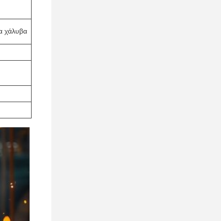
α χάλυβα