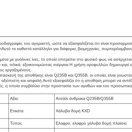
 προδιαγραφές του αγοραστή, ώστε να εξασφαλίζεται ότι είναι προσαρμο
Αυτό το καθιστά κατάλληλο για διάφορες βιομηχανίες, συμπεριλαμβαν
.
ένα με γυάλινες ίνες, το οποίο επιτρέπει στο φυσικό φως να εισέρχετα
 και, τελικά, εξοικονομώντας ενέργεια.Η χρήση οροφυλλών δημιουργεί 
ους εργαζομένους.
ασκευή της αποθήκης είναι Q235B και Q355B, οι οποίες είναι γνωστές
αξιόπιστη και ασφαλή.Αυτό εξασφαλίζει ότι η αποθήκη μπορεί να αντέξε
φές, η οποία συμβάλλει στην προστασία των αγαθών και του προσωπικο
Αξία:
Ατσάλι άνθρακα Q235B/Q355B
Ετικέτα:
Χάλυβα δομή KXD
Τύπος:
Ελαφρύ, ελαφρύ χάλυβα δομή πλαίσιο