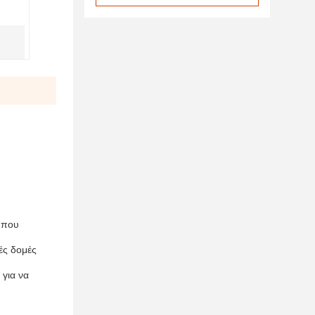
ν που
ές δομές
 για να