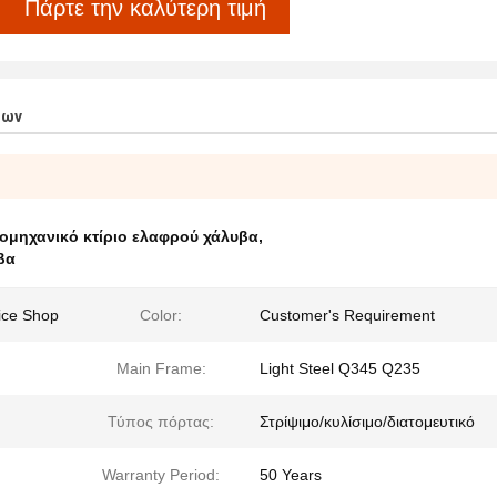
Πάρτε την καλύτερη τιμή
των
ιομηχανικό κτίριο ελαφρού χάλυβα
,
βα
vice Shop
Color:
Customer's Requirement
Main Frame:
Light Steel Q345 Q235
Τύπος πόρτας:
Στρίψιμο/κυλίσιμο/διατομευτικό
Warranty Period:
50 Years