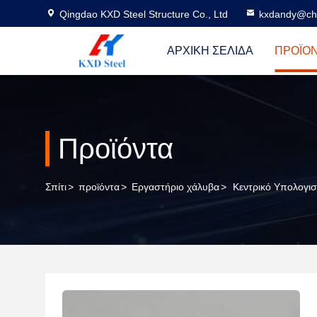
Qingdao KXD Steel Structure Co., Ltd
kxdandy@chi
ΑΡΧΙΚΉ ΣΕΛΊΔΑ
ΠΡΟΪΌ
Προϊόντα
Σπίτι
>
προϊόντα
>
Εργαστήριο χάλυβα
>
Κεντρικό Υπολογι