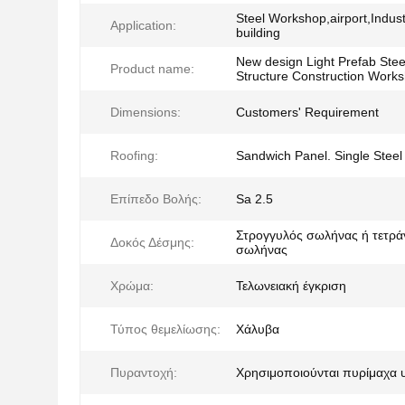
Steel Workshop,airport,Indus
Application:
building
New design Light Prefab Stee
Product name:
Structure Construction Work
Dimensions:
Customers' Requirement
Roofing:
Sandwich Panel. Single Steel
Επίπεδο Βολής:
Sa 2.5
Στρογγυλός σωλήνας ή τετρ
Δοκός Δέσμης:
σωλήνας
Χρώμα:
Τελωνειακή έγκριση
Τύπος θεμελίωσης:
Χάλυβα
Πυραντοχή:
Χρησιμοποιούνται πυρίμαχα 