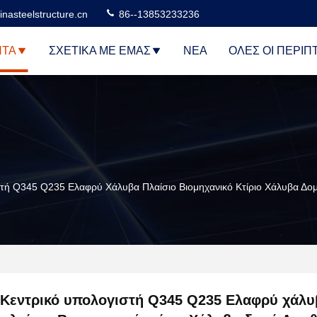
nasteelstructure.cn
86--13853233236
ΝΤΑ
ΣΧΕΤΙΚΆ ΜΕ ΕΜΆΣ
ΝΈΑ
ΌΛΕΣ ΟΙ ΠΕΡΙΠ
στή Q345 Q235 Ελαφρύ Χάλυβα Πλαίσιο Βιομηχανικό Κτίριο Χάλυβα Δ
Κεντρικό υπολογιστή Q345 Q235 Ελαφρύ χάλυ