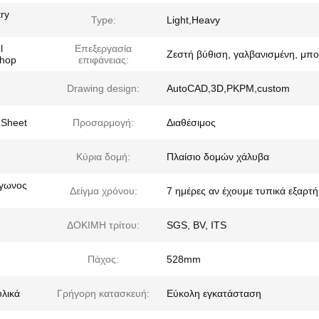
try
Type:
Light,Heavy
l
Επεξεργασία
Ζεστή βύθιση, γαλβανισμένη, μπο
shop
επιφάνειας:
Drawing design:
AutoCAD,3D,PKPM,custom
 Sheet
Προσαρμογή:
Διαθέσιμος
Κύρια δομή:
Πλαίσιο δομών χάλυβα
άγωνος
Δείγμα χρόνου:
7 ημέρες αν έχουμε τυπικά εξαρτ
ΔΟΚΙΜΗ τρίτου:
SGS, BV, ITS
Πάχος:
528mm
υλικά
Γρήγορη κατασκευή:
Εύκολη εγκατάσταση