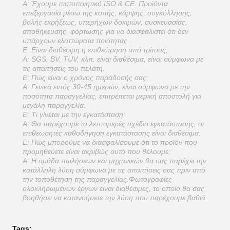
Α: Έχουμε πιστοποιητικό ISO & CE. Προϊόντα
επεξεργασία μέσω της κοπής, κάμψης, συγκόλλησης,
βολής εκρήξεως, υπερήχων δοκιμών, συσκευασίας,
αποθήκευσης, φόρτωσης για να διασφαλιστεί ότι δεν
υπάρχουν ελαττώματα ποιότητας.
Ε: Είναι διαθέσιμη η επιθεώρηση από τρίτους;
Α: SGS, BV, TUV, κλπ. είναι διαθέσιμα, είναι σύμφωνα με
τις απαιτήσεις του πελάτη.
Ε: Πώς είναι ο χρόνος παράδοσής σας;
Α: Γενικά εντός 30-45 ημερών, είναι σύμφωνα με την
ποσότητα παραγγελίας, επιτρέπεται μερική αποστολή για
μεγάλη παραγγελία.
Ε: Τι γίνεται με την εγκατάσταση;
Α: Θα παρέχουμε το λεπτομερές σχέδιο εγκατάστασης, οι
επιθεωρητές καθοδήγηση εγκατάστασης είναι διαθέσιμα.
Ε: Πώς μπορούμε να διασφαλίσουμε ότι το προϊόν που
προμηθεύετε είναι ακριβώς αυτό που θέλουμε;
Α: Η ομάδα πωλήσεων και μηχανικών θα σας παρέχει την
κατάλληλη λύση σύμφωνα με τις απαιτήσεις σας πριν από
την τοποθέτηση της παραγγελίας.Φωτογραφίες
ολοκληρωμένων έργων είναι διαθέσιμες, το οποίο θα σας
βοηθήσει να κατανοήσετε την λύση που παρέχουμε βαθιά.
Tags: