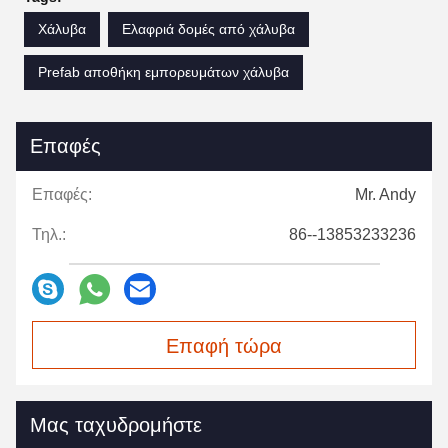
Χάλυβα
Ελαφριά δομές από χάλυβα
Prefab αποθήκη εμπορευμάτων χάλυβα
Επαφές
Επαφές:
Mr. Andy
Τηλ.:
86--13853233236
Επαφή τώρα
Μας ταχυδρομήστε