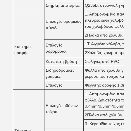
Στήριξη μπαταρίας
Q235B, στρογγυλή γραμ
1. Απομονωμένο πάνελ σά
πλευρές είναι χαλύβδιν
Επιλογές οροφικών
του χαλύβδινου φύλλου
πάνελ
2Πλάκα από χάλυβα, πά
1Τυλιγμένο χάλυβα, πάχ
Επιλογές
Σύστημα
υδρορροών
οροφής
2Χάλυβα, χρωματισμένο
Κατώτατη βρύση
Σωλήνες από PVC
Σιδηροδρομικές
Φύλλα από χάλυβα για τ
γραμμές
μέρους του τοίχου και τ
Επιλογές
Φεγγίτης οροφής 1.8mm 
1. Απομονωμένο πάνελ σά
φύλλο. Δυνατότητα του
Επιλογές οθόνων
0,4mm/0,5mm/0,6mm
τοίχου
2Πλάκα από χάλυβα, πά
3. Κεραμίδιο τοίχος (παρ
Σύστημα