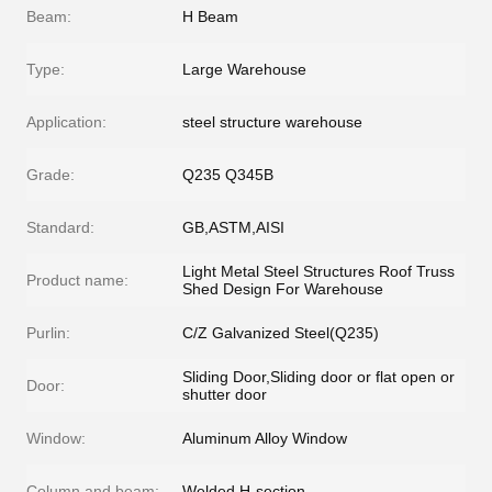
Beam:
H Beam
Type:
Large Warehouse
Application:
steel structure warehouse
Grade:
Q235 Q345B
Standard:
GB,ASTM,AISI
Light Metal Steel Structures Roof Truss
Product name:
Shed Design For Warehouse
Purlin:
C/Z Galvanized Steel(Q235)
Sliding Door,Sliding door or flat open or
Door:
shutter door
Window:
Aluminum Alloy Window
Column and beam:
Welded H-section