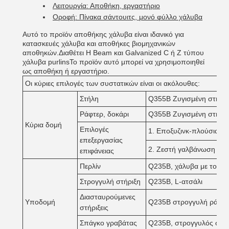
Λειτουργία: Αποθήκη, εργαστήριο
Οροφή: Πίνακα σάντουιτς, μονό φύλλο χάλυβα
Αυτό το προϊόν αποθήκης χάλυβα είναι ιδανικό για
κατασκευές χάλυβα και αποθήκες βιομηχανικών
αποθηκών.Διαθέτει H Beam και Galvanized C ή Z τύπου
χάλυβα purlinsΤο προϊόν αυτό μπορεί να χρησιμοποιηθεί
ως αποθήκη ή εργαστήριο.
Οι κύριες επιλογές των συστατικών είναι οι ακόλουθες:
Στήλη
Q355B Ζυγισμένη στήλη
Ράφτερ, δοκάρι
Q355B Ζυγισμένη στήλη
Κύρια δομή
Επιλογές
1. Εποξυζινκ-πλούσια β
επεξεργασίας
2. Ζεστή γαλβάνωση
επιφάνειας
Περλίν
Q235B, χάλυβα με τομή 
Στρογγυλή στήριξη
Q235B, L-ατσάλι
Διασταυρούμενες
Υποδομή
Q235B στρογγυλή ράβδος
στήριξεις
Σπάγκο γραβάτας
Q235B, στρογγυλός σωλ