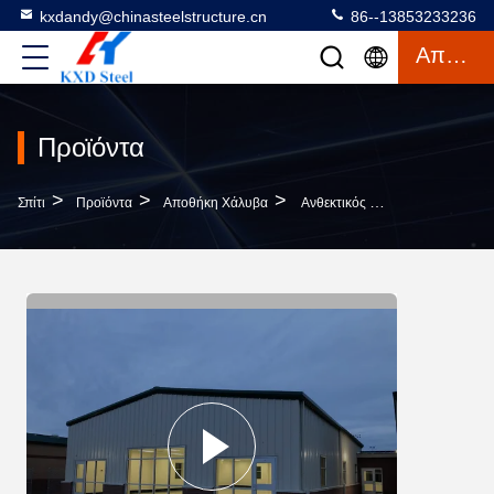
kxdandy@chinasteelstructure.cn
86--13853233236
Απόσπασμα
Προϊόντα
>
>
>
Σπίτι
Προϊόντα
Αποθήκη Χάλυβα
Ανθεκτικός Βαρύς Προκατασκευασμένος Ξενοδοχειακός Σταθμός Παραγωγής Ηλεκτρικής Ενέργειας