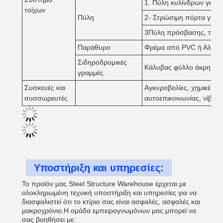
1. Πύλη κυλίνδρων για φ
τοίχων
Πύλη
2- Στρώσιμη πόρτα για 
3Πύλη πρόσβασης, πόρτε
Παράθυρο
Φρέμα από PVC ή Αλουμίν
Σιδηροδρομικές
Κάλυβας φύλλο άκρη κάλ
γραμμές
Συσκευές και
Αγκυροβολίες, χημικές βί
συσσωρευτές
αυτοεπικοινωνίας, νίβτες
Υποστήριξη και υπηρεσίες:
Το προϊόν μας Steel Structure Warehouse έρχεται με
ολοκληρωμένη τεχνική υποστήριξη και υπηρεσίες για να
διασφαλιστεί ότι το κτίριο σας είναι ασφαλές, ασφαλές και
μακροχρόνιο.Η ομάδα εμπειρογνωμόνων μας μπορεί να
σας βοηθήσει με: