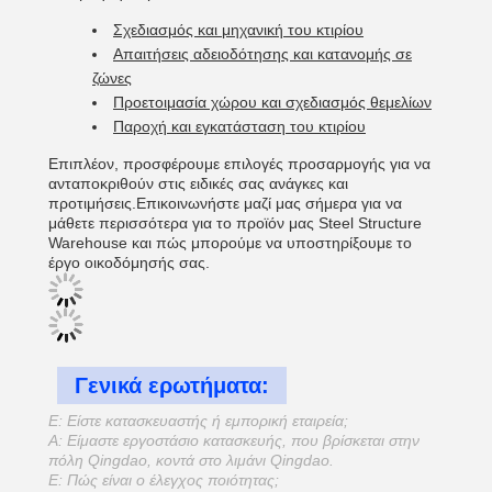
Σχεδιασμός και μηχανική του κτιρίου
Απαιτήσεις αδειοδότησης και κατανομής σε
ζώνες
Προετοιμασία χώρου και σχεδιασμός θεμελίων
Παροχή και εγκατάσταση του κτιρίου
Επιπλέον, προσφέρουμε επιλογές προσαρμογής για να
ανταποκριθούν στις ειδικές σας ανάγκες και
προτιμήσεις.Επικοινωνήστε μαζί μας σήμερα για να
μάθετε περισσότερα για το προϊόν μας Steel Structure
Warehouse και πώς μπορούμε να υποστηρίξουμε το
έργο οικοδόμησής σας.
Γενικά ερωτήματα:
Ε: Είστε κατασκευαστής ή εμπορική εταιρεία;
Α: Είμαστε εργοστάσιο κατασκευής, που βρίσκεται στην
πόλη Qingdao, κοντά στο λιμάνι Qingdao.
Ε: Πώς είναι ο έλεγχος ποιότητας;