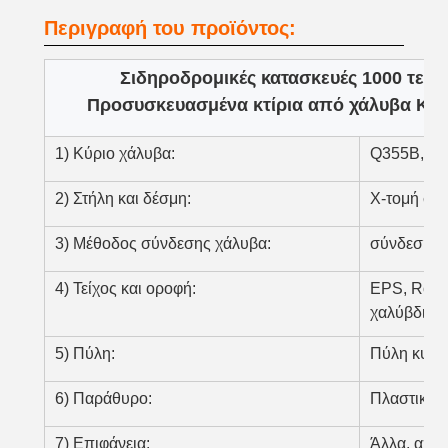
Περιγραφή του προϊόντος:
Σιδηροδρομικές κατασκευές 1000 τετρ
Προσυσκευασμένα κτίρια από χάλυβα Κτίρ
1) Κύριο χάλυβα:
Q355B, Q2
2) Στήλη και δέσμη:
Χ-τομή συ
3) Μέθοδος σύνδεσης χάλυβα:
σύνδεση σ
4) Τείχος και οροφή:
EPS, Rock
χαλύβδινο
5) Πύλη:
Πύλη κυλι
6) Παράθυρο:
Πλαστικά 
7) Επιφάνεια:
Άλλα, από