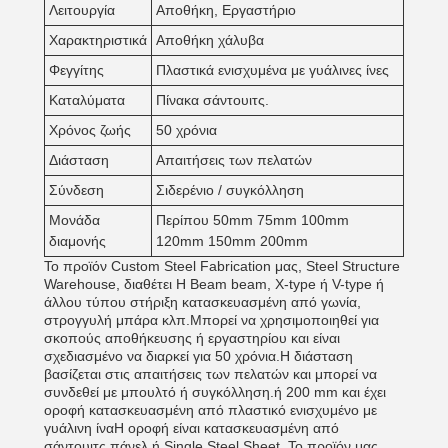
Λειτουργία
Αποθήκη, Εργαστήριο
Χαρακτηριστικά
Αποθήκη χάλυβα
Φεγγίτης
Πλαστικά ενισχυμένα με γυάλινες ίνες
Καταλύματα
Πίνακα σάντουιτς.
Χρόνος ζωής
50 χρόνια
Διάσταση
Απαιτήσεις των πελατών
Σύνδεση
Σιδερένιο / συγκόλληση
Μονάδα
Περίπου 50mm 75mm 100mm
διαμονής
120mm 150mm 200mm
Το προϊόν Custom Steel Fabrication μας, Steel Structure
Warehouse, διαθέτει H Beam beam, X-type ή V-type ή
άλλου τύπου στήριξη κατασκευασμένη από γωνία,
στρογγυλή μπάρα κλπ.Μπορεί να χρησιμοποιηθεί για
σκοπούς αποθήκευσης ή εργαστηρίου και είναι
σχεδιασμένο να διαρκεί για 50 χρόνια.Η διάσταση
βασίζεται στις απαιτήσεις των πελατών και μπορεί να
συνδεθεί με μπουλτό ή συγκόλληση.ή 200 mm και έχει
οροφή κατασκευασμένη από πλαστικό ενισχυμένο με
γυάλινη ίναΗ οροφή είναι κατασκευασμένη από
σάντουιτς πάνελ ή Single Steel Sheet. Το προϊόν μας