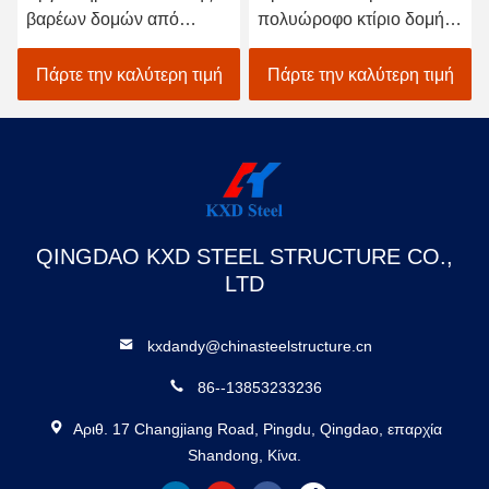
βαρέων δομών από
πολυώροφο κτίριο δομής
χάλυβα
από χάλυβα Αποθήκη
SGS BV CE Έγκριση
Πάρτε την καλύτερη τιμή
Πάρτε την καλύτερη τιμή
QINGDAO KXD STEEL STRUCTURE CO.,
LTD
kxdandy@chinasteelstructure.cn
86--13853233236
Αριθ. 17 Changjiang Road, Pingdu, Qingdao, επαρχία
Shandong, Κίνα.