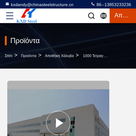
kxdandy@chinasteelstructure.cn
86--13853233236
Απόσπασμα
Προϊόντα
>
>
>
Σπίτι
Προϊόντα
Αποθήκη Χάλυβα
1000 Τετραγωνικά Μέτρα Χάλυβα Δομή Κτίριο Αποθήκης Προετοιμασμένα Μεταλλικά Κιτ