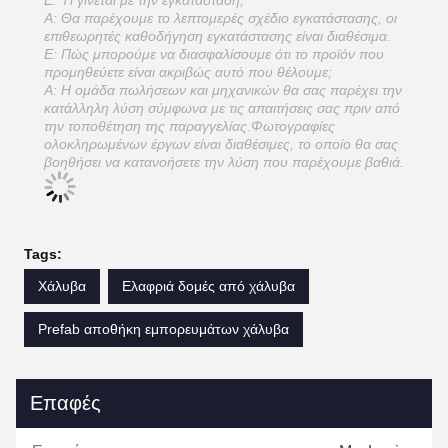
Ε: Τι γίνεται με την εγκατάσταση;
Α: Θα παρέχουμε το λεπτομερές σχέδιο εγκατάστασης, οι
επιθεωρητές καθοδήγηση εγκατάστασης είναι διαθέσιμα.
Ε: Πώς μπορούμε να διασφαλίσουμε ότι το προϊόν που
προμηθεύετε είναι ακριβώς αυτό που θέλουμε;
Α: Η ομάδα πωλήσεων και μηχανικών θα σας παρέχει την
κατάλληλη λύση σύμφωνα με τις απαιτήσεις σας πριν από
την τοποθέτηση της παραγγελίας.Φωτογραφίες
ολοκληρωμένων έργων είναι διαθέσιμες, το οποίο θα σας
βοηθήσει να κατανοήσετε την λύση που παρέχουμε βαθιά.
Tags:
Χάλυβα
Ελαφριά δομές από χάλυβα
Prefab αποθήκη εμπορευμάτων χάλυβα
Επαφές