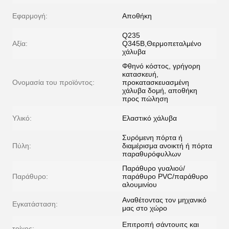
Εφαρμογή:
Αποθήκη
Q235
Αξία:
Q345B,Θερμοπεταλμένο
χάλυβα
Φθηνό κόστος, γρήγορη
κατασκευή,
Ονομασία του προϊόντος:
προκατασκευασμένη
χάλυβα δομή, αποθήκη
προς πώληση
Υλικό:
Ελαστικό χάλυβα
Συρόμενη πόρτα ή
Πύλη:
διαμέρισμα ανοικτή ή πόρτα
παραθυρόφυλλων
Παράθυρο γυαλιού/
Παράθυρο:
παράθυρο PVC/παράθυρο
αλουμινίου
Αναθέτοντας τον μηχανικό
Εγκατάσταση:
μας στο χώρο
Επιτροπή σάντουιτς και
τοίχος: