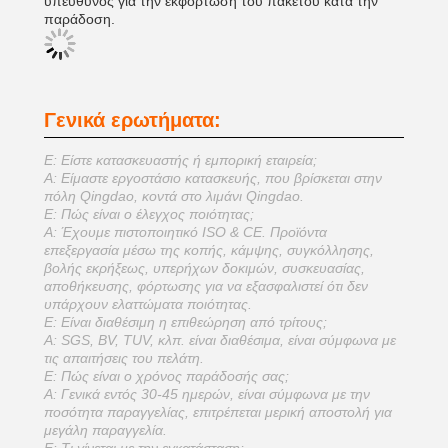
υπεύθυνος για την εκφόρτωση του πακέτου κατά την
παράδοση.
Γενικά ερωτήματα:
Ε: Είστε κατασκευαστής ή εμπορική εταιρεία;
Α: Είμαστε εργοστάσιο κατασκευής, που βρίσκεται στην
πόλη Qingdao, κοντά στο λιμάνι Qingdao.
Ε: Πώς είναι ο έλεγχος ποιότητας;
Α: Έχουμε πιστοποιητικό ISO & CE. Προϊόντα
επεξεργασία μέσω της κοπής, κάμψης, συγκόλλησης,
βολής εκρήξεως, υπερήχων δοκιμών, συσκευασίας,
αποθήκευσης, φόρτωσης για να εξασφαλιστεί ότι δεν
υπάρχουν ελαττώματα ποιότητας.
Ε: Είναι διαθέσιμη η επιθεώρηση από τρίτους;
Α: SGS, BV, TUV, κλπ. είναι διαθέσιμα, είναι σύμφωνα με
τις απαιτήσεις του πελάτη.
Ε: Πώς είναι ο χρόνος παράδοσής σας;
Α: Γενικά εντός 30-45 ημερών, είναι σύμφωνα με την
ποσότητα παραγγελίας, επιτρέπεται μερική αποστολή για
μεγάλη παραγγελία.