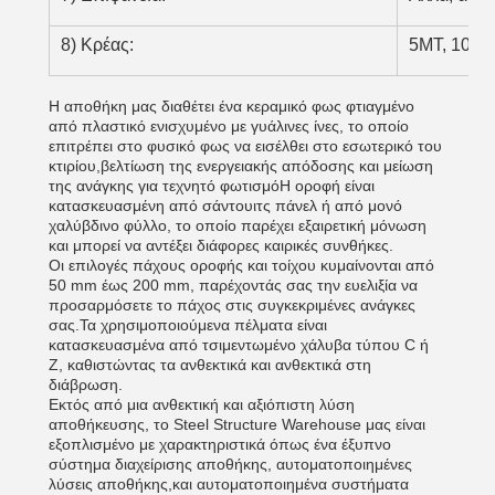
8) Κρέας:
5MT, 10MT
Η αποθήκη μας διαθέτει ένα κεραμικό φως φτιαγμένο
από πλαστικό ενισχυμένο με γυάλινες ίνες, το οποίο
επιτρέπει στο φυσικό φως να εισέλθει στο εσωτερικό του
κτιρίου,βελτίωση της ενεργειακής απόδοσης και μείωση
της ανάγκης για τεχνητό φωτισμόΗ οροφή είναι
κατασκευασμένη από σάντουιτς πάνελ ή από μονό
χαλύβδινο φύλλο, το οποίο παρέχει εξαιρετική μόνωση
και μπορεί να αντέξει διάφορες καιρικές συνθήκες.
Οι επιλογές πάχους οροφής και τοίχου κυμαίνονται από
50 mm έως 200 mm, παρέχοντάς σας την ευελιξία να
προσαρμόσετε το πάχος στις συγκεκριμένες ανάγκες
σας.Τα χρησιμοποιούμενα πέλματα είναι
κατασκευασμένα από τσιμεντωμένο χάλυβα τύπου C ή
Z, καθιστώντας τα ανθεκτικά και ανθεκτικά στη
διάβρωση.
Εκτός από μια ανθεκτική και αξιόπιστη λύση
αποθήκευσης, το Steel Structure Warehouse μας είναι
εξοπλισμένο με χαρακτηριστικά όπως ένα έξυπνο
σύστημα διαχείρισης αποθήκης, αυτοματοποιημένες
λύσεις αποθήκης,και αυτοματοποιημένα συστήματα