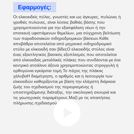
Εφαρμογές:
Οι ελικοειδείς πύλες, γνωστές και ως άγκυρες, πυλώνες ή
γροθιές πυλώνες, είναι λύσεις βαθιάς βάσης που
χρησιμοποιούνται για την εξασφάλιση νέων ή την
επισκευή υφιστάμενων θεμελίων, μια σύγχρονη βελτίωση
των παραδοσιακών σιδηροδρομικών βάσεων.Κάθε
αποβάθρα αποτελείται από μηχανικό σιδηροδρομικό
στύλο με ελικοειδή σαν βίδεςΟ ελικοειδής στύλος είναι
ένας εξαντλητικός βασικός εξοπλισμός που αποτελείται
από ελικοειδείς μεταλλικές πλάκες που συνδέονται με ένα
κεντρικό ατσάλινο άξονα χρησιμοποιώντας στρογγυλή ή
ορθογώνια εγκάρσια τομή.Το πάχος της πλάκας
χάλυβαΗ διαμέτρηση, ο αριθμός και η λειτουργία των
ελικοειδών καθορίζονται με βάση την ελάχιστη διάρκεια
ζωής του σχεδιασμού της περιορισμένης ή
υποστηριζόμενης διάταξης, την οικολογική σκουριά και
τις γεωτεχνικές παραμέτρους,Μαζί με τις απαιτήσεις
πλήρωσης σχεδιασμού.