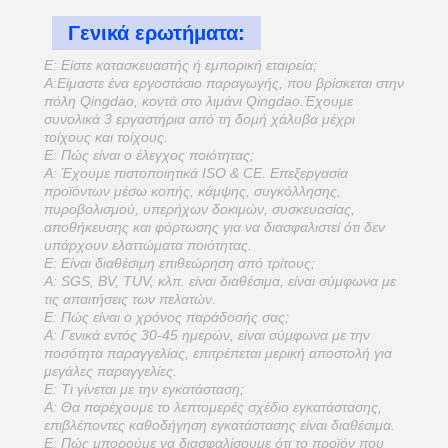
Γενικά ερωτήματα:
Ε: Είστε κατασκευαστής ή εμπορική εταιρεία;
Α:Είμαστε ένα εργοστάσιο παραγωγής, που βρίσκεται στην
πόλη Qingdao, κοντά στο λιμάνι Qingdao.Έχουμε
συνολικά 3 εργαστήρια από τη δομή χάλυβα μέχρι
τοίχους και τοίχους.
Ε: Πώς είναι ο έλεγχος ποιότητας;
Α: Έχουμε πιστοποιητικά ISO & CE. Επεξεργασία
προϊόντων μέσω κοπής, κάμψης, συγκόλλησης,
πυροβολισμού, υπερήχων δοκιμών, συσκευασίας,
αποθήκευσης και φόρτωσης για να διασφαλιστεί ότι δεν
υπάρχουν ελαττώματα ποιότητας.
Ε: Είναι διαθέσιμη επιθεώρηση από τρίτους;
Α: SGS, BV, TUV, κλπ. είναι διαθέσιμα, είναι σύμφωνα με
τις απαιτήσεις των πελατών.
Ε: Πώς είναι ο χρόνος παράδοσής σας;
Α: Γενικά εντός 30-45 ημερών, είναι σύμφωνα με την
ποσότητα παραγγελίας, επιτρέπεται μερική αποστολή για
μεγάλες παραγγελίες.
Ε: Τι γίνεται με την εγκατάσταση;
Α: Θα παρέχουμε το λεπτομερές σχέδιο εγκατάστασης,
επιβλέποντες καθοδήγηση εγκατάστασης είναι διαθέσιμα.
Ε: Πώς μπορούμε να διασφαλίσουμε ότι το προϊόν που