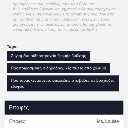
προμηθεύετε είναι ακριβώς αυτό που θέλουμε;
Α: Η ομάδα πωλήσεων και μηχανικών θα σας παρέχει μια
κατάλληλη λύση σύμφωνα με τις απαιτήσεις σας πριν από
την τοποθέτηση μιας παραγγελίας.και Τελειωμένα έργα
φωτογραφίες είναι διαθέσιμες, το οποίο θα σας βοηθήσει
να κατανοήσετε την λύση που παρέχουμε βαθιά.
Tags:
Ζυγισμένα σιδηροτροχεία θερμής βύθισης
Προετοιμασμένες σιδηροδρομικές πύλες από χάλυβα
Προπαρασκευασμένες ελικοειδείς στοιβάδες σε βραχώδες
έδαφος
Επαφές
Επαφές:
Ms. Louise