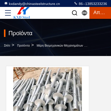
kxdandy@chinasteelstructure.cn
86--13853233236
Απόσπασμα
Προϊόντα
>
>
>
Σπίτι
Προϊόντα
Μέρη Βιομηχανικών Μηχανημάτων
Προσαρμογή Μη