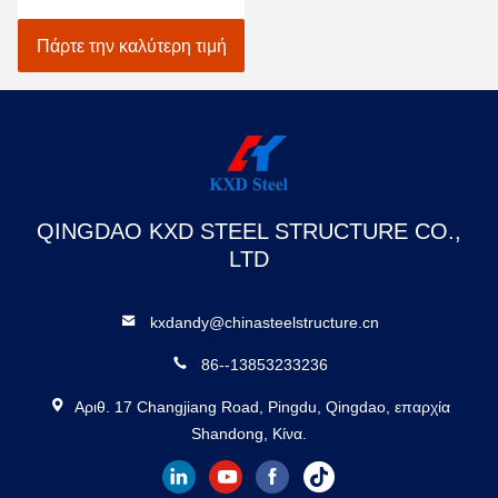
Χάλυβα Γη Πύργο Ίδρυμα
Σύστημα βίδα ελικοειδής
Πάρτε την καλύτερη τιμή
άγκυρα βρόχο
QINGDAO KXD STEEL STRUCTURE CO.,
LTD
kxdandy@chinasteelstructure.cn
86--13853233236
Αριθ. 17 Changjiang Road, Pingdu, Qingdao, επαρχία
Shandong, Κίνα.