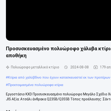
Προσυσκευασμένο πολυώροφο χάλυβα κτίριο
αποθήκη
Πολυώροφο μεταλλικό κτίριο
2024-08-08
179 απ
#
Κτίρια από χαλύβδινο που έχουν κατασκευαστεί εκ των προτέρων
#
Προετοιμασμένα πολυώροφα κτίρια
Εργοστάσιο KXD Προσυσκευασμένο πολυώροφο Μεγάλο Σχέδιο Χάλυ
JIS Αξία: Ατσάλι άνθρακα Q235B/Q355B Τόπος προέλευσης: Σάντονγ