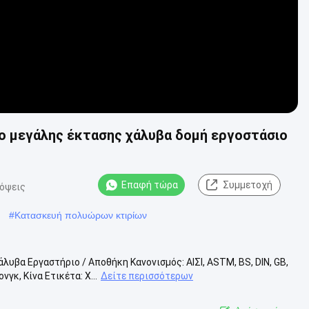
 μεγάλης έκτασης χάλυβα δομή εργοστάσιο
Επαφή τώρα
Συμμετοχή
όψεις
#
Κατασκευή πολυώρων κτιρίων
βα Εργαστήριο / Αποθήκη Κανονισμός: ΑΙΣΙ, ASTM, BS, DIN, GB,
κ, Κίνα Ετικέτα: Χ...
Δείτε περισσότερων