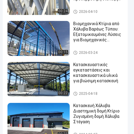
για πολυώροφο
εργοστάσιο δομών
Πολυώροφο μεταλλικό κτίρι
00:24
2026-04-10
χάλυβα
ο
Βιομηχανικά Κτίρια από
Χάλυβα Βαρέως Τύπου:
Εξατομικευμένες Λύσεις
για Βιομηχανικές
Εγκαταστάσεις &
Αποθήκες
Αποθήκη χάλυβα
00:15
2026-03-24
Κατασκευαστικές
εγκαταστάσεις και
κατασκευαστικά υλικά
για βιώσιμη κατασκευή
Κτίριο από χάλυβα
00:22
2025-04-18
Κατασκευή Χάλυβα
Διαστημική δομή Κτίριο
Ζυγισμένη δομή Χάλυβα
Στέγαση
Κτίριο από χάλυβα