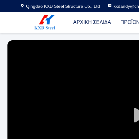
Qingdao KXD Steel Structure Co., Ltd
kxdandy@chi
ΑΡΧΙΚΉ ΣΕΛΊΔΑ
ΠΡΟΪΌ