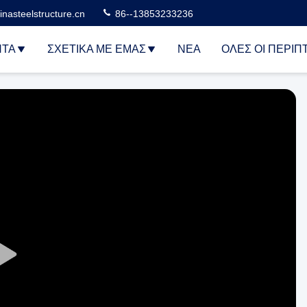
nasteelstructure.cn
86--13853233236
ΝΤΑ
ΣΧΕΤΙΚΆ ΜΕ ΕΜΆΣ
ΝΈΑ
ΌΛΕΣ ΟΙ ΠΕΡΙΠ
Play
Video