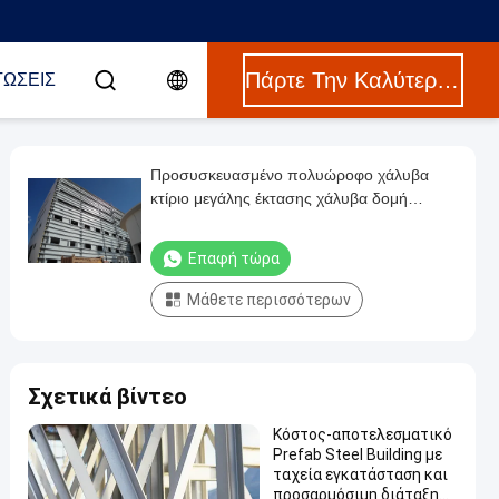
Πάρτε Την Καλύτερη Τιμή
ΤΏΣΕΙΣ
Προσυσκευασμένο πολυώροφο χάλυβα
κτίριο μεγάλης έκτασης χάλυβα δομή
εργοστάσιο αποθήκη
Επαφή τώρα
Μάθετε περισσότερων
Σχετικά βίντεο
Κόστος-αποτελεσματικό
Prefab Steel Building με
ταχεία εγκατάσταση και
προσαρμόσιμη διάταξη