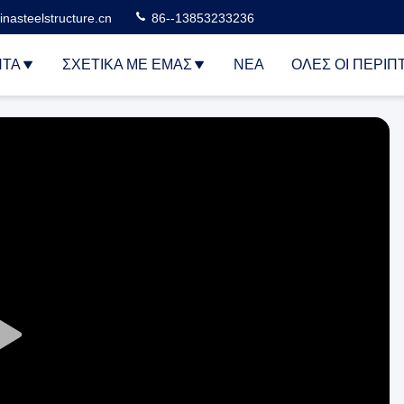
nasteelstructure.cn
86--13853233236
ΝΤΑ
ΣΧΕΤΙΚΆ ΜΕ ΕΜΆΣ
ΝΈΑ
ΌΛΕΣ ΟΙ ΠΕΡΙΠ
Play
Video