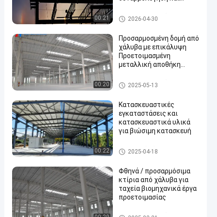
οικονομικό σχεδιασμό
Κτίριο μεταλλικών κατασκε
00:21
2026-04-30
υών
Προσαρμοσμένη δομή από
χάλυβα με επικάλυψη
Προετοιμασμένη
μεταλλική αποθήκη
κτίριο hangar
Κτίριο μεταλλικών κατασκε
00:20
2025-05-13
υών
Κατασκευαστικές
εγκαταστάσεις και
κατασκευαστικά υλικά
για βιώσιμη κατασκευή
Κτίριο από χάλυβα
00:22
2025-04-18
Φθηνά / προσαρμόσιμα
κτίρια από χάλυβα για
ταχεία βιομηχανικά έργα
προετοιμασίας
Κτίριο μεταλλικών κατασκε