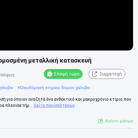
αρμοσμένη μεταλλική κατασκευή
Επαφή τώρα
Συμμετοχή
απόψεις
χάλυβα
#
Οικοδόμηση κτηρίου δομών χάλυβα
ύση για όποιον αναζητά ένα ανθεκτικό και μακροχρόνιο κτίριο.που
ρα πλεονεκτήμ...
Δείτε περισσότερων
Αφήστε μήνυμα