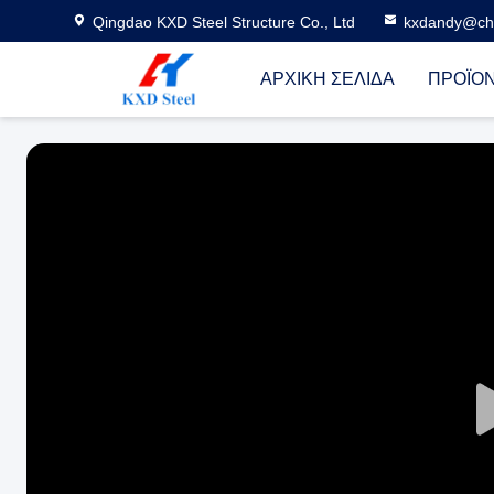
Qingdao KXD Steel Structure Co., Ltd
kxdandy@chi
ΑΡΧΙΚΉ ΣΕΛΊΔΑ
ΠΡΟΪΌ