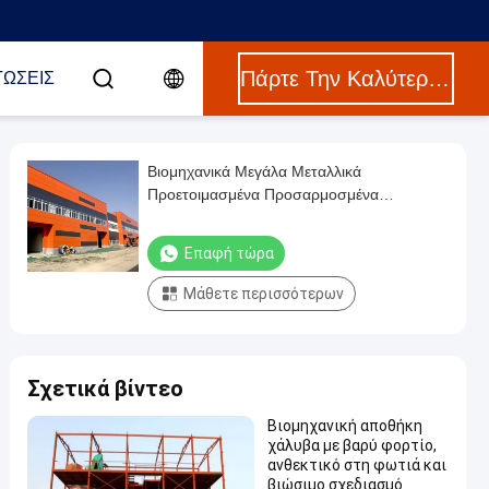
Πάρτε Την Καλύτερη Τιμή
ΤΏΣΕΙΣ
Βιομηχανικά Μεγάλα Μεταλλικά
Προετοιμασμένα Προσαρμοσμένα
Σιδηροδρομικά Εργαστήρια
Επαφή τώρα
Μάθετε περισσότερων
Σχετικά βίντεο
Βιομηχανική αποθήκη
χάλυβα με βαρύ φορτίο,
ανθεκτικό στη φωτιά και
βιώσιμο σχεδιασμό