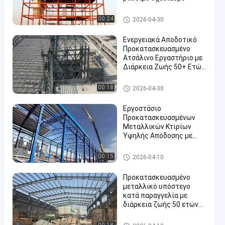
Αποθήκη χάλυβα
00:24
2026-04-30
Ενεργειακά Αποδοτικό
Προκατασκευασμένο
Ατσάλινο Εργαστήριο με
Διάρκεια Ζωής 50+ Ετών
και Ανθεκτική στη
Διάβρωση Κατασκευή
Κτίριο χάλυβα PEB
00:18
2026-04-30
Εργοστάσιο
Προκατασκευασμένων
Μεταλλικών Κτιρίων
Υψηλής Απόδοσης με
Φορτίο Ανέμου έως 300
χλμ/ώρα και
Αποθήκη χάλυβα
00:15
2026-04-10
Προσαρμόσιμο Μήκος
Προκατασκευασμένο
μεταλλικό υπόστεγο
κατά παραγγελία με
διάρκεια ζωής 50 ετών
και γρήγορη
εγκατάσταση
Κατασκευή ατσάλινου υπόστ