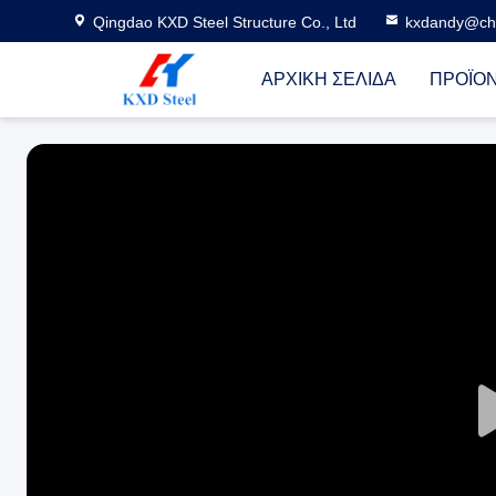
Qingdao KXD Steel Structure Co., Ltd
kxdandy@chi
ΑΡΧΙΚΉ ΣΕΛΊΔΑ
ΠΡΟΪΌ