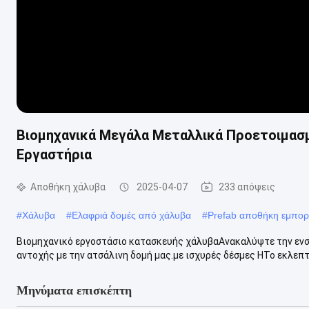
Βιομηχανικά Μεγάλα Μεταλλικά Προετοιμασ
Εργαστήρια
Αποθήκη χάλυβα
2025-04-07
233 απόψεις
#
Χάλυβα
#
Ελαφριά δομές από χάλυβα
#
Prefab αποθήκη εμπο
Βιομηχανικό εργοστάσιο κατασκευής χάλυβαΑνακαλύψτε την ενσ
αντοχής με την ατσάλινη δομή μας.με ισχυρές δέσμες HΤο εκλεπτ
Μηνύματα επισκέπτη