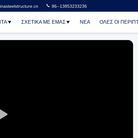
nasteelstructure.cn
86--13853233236
ΝΤΑ
ΣΧΕΤΙΚΆ ΜΕ ΕΜΆΣ
ΝΈΑ
ΌΛΕΣ ΟΙ ΠΕΡΙΠ
Play
Video