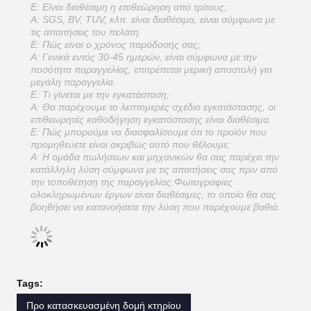
Ε: Είναι διαθέσιμη η επιθεώρηση από τρίτους;
Α: SGS, BV, TUV, κλπ. είναι διαθέσιμα, είναι σύμφωνα με
τις απαιτήσεις του πελάτη.
Ε: Πώς είναι ο χρόνος παράδοσής σας;
Α: Γενικά εντός 30-45 ημερών, είναι σύμφωνα με την
ποσότητα παραγγελίας, επιτρέπεται μερική αποστολή για
μεγάλη παραγγελία.
Ε: Τι γίνεται με την εγκατάσταση;
Α: Θα παρέχουμε το λεπτομερές σχέδιο εγκατάστασης, οι
επιθεωρητές καθοδήγηση εγκατάστασης είναι διαθέσιμα.
Ε: Πώς μπορούμε να διασφαλίσουμε ότι το προϊόν που
προμηθεύετε είναι ακριβώς αυτό που θέλουμε;
Α: Η ομάδα πωλήσεων και μηχανικών θα σας παρέχει την
κατάλληλη λύση σύμφωνα με τις απαιτήσεις σας πριν από
την τοποθέτηση της παραγγελίας.Φωτογραφίες
ολοκληρωμένων έργων είναι διαθέσιμες, το οποίο θα σας
βοηθήσει να κατανοήσετε την λύση που παρέχουμε βαθιά.
Tags:
Προ κατασκευασμένη δομή κτηρίου