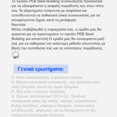
Το προϊόν PEB Steel Building συσκευάζεται προσεκτικά
για να εξασφαλιστεί η ασφαλή παράδοσή του στον τόπο
σας.Τα εξαρτήματα τυλίγονται με ασφάλεια και
τοποθετούνται σε ανθεκτικά υλικά συσκευασίας για να
αποφεύγονται ζημιές κατά τη μεταφορά.
Ναυτιλία:
Μόλις επιβεβαιωθεί η παραγγελία σας, η ομάδα μας θα
εργαστεί για να προετοιμάσει το προϊόν PEB Steel
Building για αποστολή.Η ομάδα μας θα συνεργαστεί μαζί
σας για να καθορίσει την καλύτερη μέθοδο αποστολής με
βάση την τοποθεσία σας και τις απαιτήσεις παράδοσης.
Γενικά ερωτήματα:
Ε: Είστε κατασκευαστής ή εμπορική εταιρεία;
Α: Είμαστε εργοστάσιο κατασκευής, που βρίσκεται στην
πόλη Qingdao, κοντά στο λιμάνι Qingdao.
Ε: Πώς είναι ο έλεγχος ποιότητας;
Α: Έχουμε πιστοποιητικό ISO & CE. Προϊόντα
επεξεργασία μέσω της κοπής, κάμψης, συγκόλλησης,
βολής εκρήξεως, υπερήχων δοκιμών, συσκευασίας,
αποθήκευσης, φόρτωσης για να διασφαλιστεί ότι δεν
υπάρχουν ελαττώματα ποιότητας.