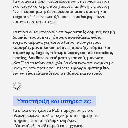
Τα ατσάλινα κτίρια κατασκευασμένα με τεχνική τεχνική
είναι ατσάλινα κτίρια που χτίζονται με βάση μια δομική
έννοια
κύρια μέλη, δευτερεύοντα μέλη, οροφή και
τοίχο
συνδεδεμένα μεταξύ τους και με διάφορα άλλα
κατασκευαστικά στοιχεία.
Τα κτίρια αυτά μπορούν να
Διαφορετικές δομικές και μη
δομικές προσθήκες, όπως οροφυλάκια, φώτα
τοίχων, αεραγωγές τύπου turbo, αεραγωγούς
κορυφής, μαντηλάκια, οθόνες οροφής, πόρτες και
παράθυρα, δοχεία, πάτωμα μεσογειακού επιπέδου,
φασίες, βανδύες,συστήματα γερανού, μόνωση
κλπ.
Όλα τα κτίρια από χάλυβα είναι κατασκευασμένα με
βάση τις απαιτήσεις του πελάτη.
Προγραμματισμένο
για να είναι ελαφρύτερο σε βάρος και ισχυρό.
Υποστήριξη και υπηρεσίες:
Τα κτίρια από χάλυβα PEB παρέχονται με ένα
ολοκληρωμένο πακέτο τεχνικής υποστήριξης και
υπηρεσιών, συμπεριλαμβανομένων:
- Υποστήριξη σχεδιασμού και μηχανικής