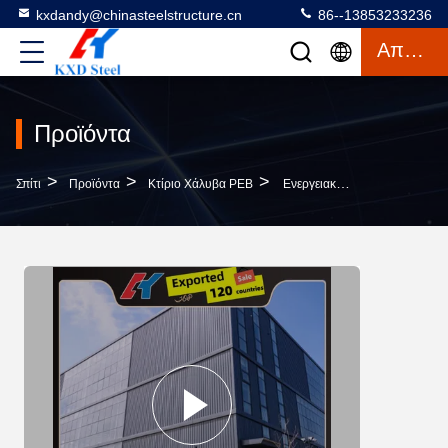
kxdandy@chinasteelstructure.cn
86--13853233236
Απόσπασμα
Προϊόντα
>
>
>
Σπίτι
Προϊόντα
Κτίριο Χάλυβα PEB
Ενεργειακή Εξοικονόμηση PEB Χάλυβα Κτίριο Οικολογικά Φιλικό Σχεδιασμό Προδιασκευασμένο Μεταλλικό Κτίριο