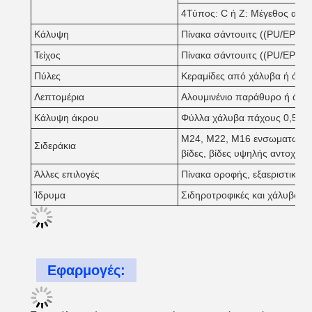
4Τύπος: C ή Z: Μέγεθος από
Κάλυψη
Πίνακα σάντουιτς ((PU/EPS/φ
Τείχος
Πίνακα σάντουιτς ((PU/EPS/φ
Πύλες
Κεραμίδες από χάλυβα ή άλλε
Λεπτομέρια
Αλουμινένιο παράθυρο ή άλλα
Κάλυψη άκρου
Φύλλα χάλυβα πάχους 0,5 m
M24, M22, M16 ενσωματωμένες
Σιδεράκια
βίδες, βίδες υψηλής αντοχής 
Άλλες επιλογές
Πίνακα οροφής, εξαεριστικό ο
Ίδρυμα
Σιδηροτροφικές και χάλυβα β
Εφαρμογές: