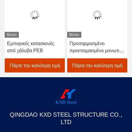
Βίντεο
Βίντεο
Εμπορικές κατασκευές
Προσαρμοσμένο
από χάλυβα PEB
προετοιμασμένο μονωτικό
μεταλλικό δοχείο Σπίτια
χάλυβα δομικό κτίριο
Πάρτε την καλύτερη τιμή
Πάρτε την καλύτερη τιμή
QINGDAO KXD STEEL STRUCTURE CO.,
LTD