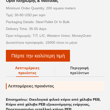
Όροι πληρωμής & ναυτιλίας
Minimum Order Quantity: 200 square meters
Τιμή: 30-80 USD per sqm
Packaging Details: Steel Pallet Or In Bulk
Delivery Time: 35-55 days
Όροι πληρωμής: T/T, L/C, Western Union, MoneyGram
Δυνατότητα προσφοράς: 15000 τόνοι το μήνα
Πάρτε την καλύτερη τιμή
Λεπτομέρειες
Περιγραφή
προιόντος
προϊόντων
Λεπτομέρειες προιόντος
Επισημαίνω:
Οικολογικά φιλικό κτίριο από χάλυβα PEB
,
Κτίριο από χάλυβα PEB εξοικονόμησης ενέργειας
,
Προετοιμασμένο μεταλλικό κτήριο PEB