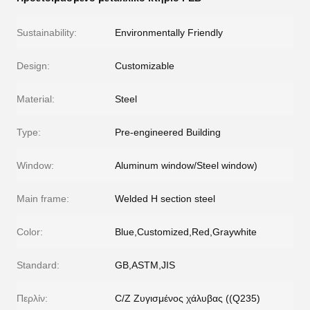
Sustainability:
Environmentally Friendly
Design:
Customizable
Material:
Steel
Type:
Pre-engineered Building
Window:
Aluminum window/Steel window)
Main frame:
Welded H section steel
Color:
Blue,Customized,Red,Graywhite
Standard:
GB,ASTM,JIS
Περλίν:
C/Z Ζυγισμένος χάλυβας ((Q235)