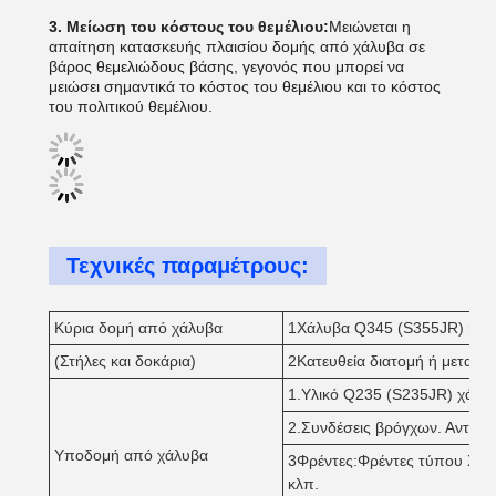
3. Μείωση του κόστους του θεμέλιου:
Μειώνεται η
απαίτηση κατασκευής πλαισίου δομής από χάλυβα σε
βάρος θεμελιώδους βάσης, γεγονός που μπορεί να
μειώσει σημαντικά το κόστος του θεμέλιου και το κόστος
του πολιτικού θεμέλιου.
Τεχνικές παραμέτρους:
Κύρια δομή από χάλυβα
1Χάλυβα Q345 (S355JR) ή Q
(Στήλες και δοκάρια)
2Κατευθεία διατομή ή μεταβλ
1.Υλικό Q235 (S235JR) χάλυ
2.Συνδέσεις βρόγχων. Αντισιώ
Υποδομή από χάλυβα
3Φρέντες:Φρέντες τύπου X ή
κλπ.