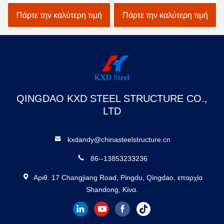
κτίριο κατασκευής
χάλυβα κτίριο Χάλυβα
βιομηχανικής αποθήκης
Αποθήκη Χάνγκαρ
Πάρτε την καλύτερη τιμή
Πάρτε την καλύτερη τιμή
κτίριο εργοστασίου
Γραφείο
QINGDAO KXD STEEL STRUCTURE CO.,
LTD
kxdandy@chinasteelstructure.cn
86--13853233236
Αριθ. 17 Changjiang Road, Pingdu, Qingdao, επαρχία
Shandong, Κίνα.