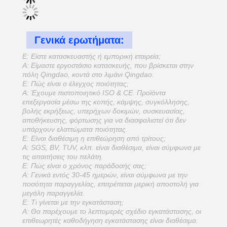
Γενικά ερωτήματα:
Ε: Είστε κατασκευαστής ή εμπορική εταιρεία;
Α: Είμαστε εργοστάσιο κατασκευής, που βρίσκεται στην
πόλη Qingdao, κοντά στο λιμάνι Qingdao.
Ε: Πώς είναι ο έλεγχος ποιότητας;
Α: Έχουμε πιστοποιητικό ISO & CE. Προϊόντα
επεξεργασία μέσω της κοπής, κάμψης, συγκόλλησης,
βολής εκρήξεως, υπερήχων δοκιμών, συσκευασίας,
αποθήκευσης, φόρτωσης για να διασφαλιστεί ότι δεν
υπάρχουν ελαττώματα ποιότητας.
Ε: Είναι διαθέσιμη η επιθεώρηση από τρίτους;
Α: SGS, BV, TUV, κλπ. είναι διαθέσιμα, είναι σύμφωνα με
τις απαιτήσεις του πελάτη.
Ε: Πώς είναι ο χρόνος παράδοσής σας;
Α: Γενικά εντός 30-45 ημερών, είναι σύμφωνα με την
ποσότητα παραγγελίας, επιτρέπεται μερική αποστολή για
μεγάλη παραγγελία.
Ε: Τι γίνεται με την εγκατάσταση;
Α: Θα παρέχουμε το λεπτομερές σχέδιο εγκατάστασης, οι
επιθεωρητές καθοδήγηση εγκατάστασης είναι διαθέσιμα.