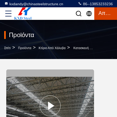
kxdandy@chinasteelstructure.cn
86--13853233236
Απόσπασμα
Προϊόντα
>
>
>
Σπίτι
Προϊόντα
Κτίριο Από Χάλυβα
Κατασκευή Δομής Χάλυβα Αντιδρωσίας