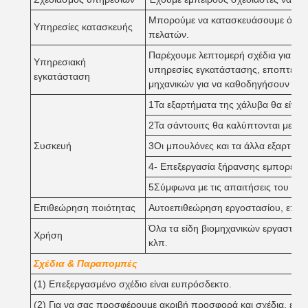
Μπορούμε να κατασκευάσουμε όλα τ
Υπηρεσίες κατασκευής
πελατών.
Παρέχουμε λεπτομερή σχέδια για να
Υπηρεσιακή
υπηρεσίες εγκατάστασης, εποπτείας 
εγκατάσταση
μηχανικών για να καθοδηγήσουν ή ν
1Τα εξαρτήματα της χάλυβα θα είναι
2Τα σάντουιτς θα καλύπτονται με πλα
Συσκευή
3Οι μπουλόνες και τα άλλα εξαρτήμα
4- Επεξεργασία ξήρανσης εμπορευμ
5Σύμφωνα με τις απαιτήσεις του πελ
Επιθεώρηση ποιότητας
Αυτοεπιθεώρηση εργοστασίου, επιθ
Όλα τα είδη βιομηχανικών εργαστη
Χρήση
κλπ.
Σχέδια & Παραπομπές
(1) Επεξεργασμένο σχέδιο είναι ευπρόσδεκτο.
(2) Για να σας προσφέρουμε ακριβή προσφορά και σχέδια, ενημ