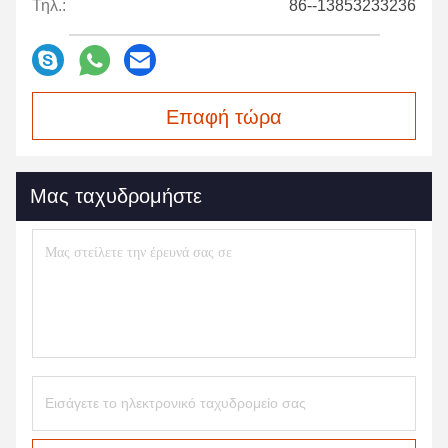
Τηλ.:
86--13853233236
Επαφή τώρα
Μας ταχυδρομήστε