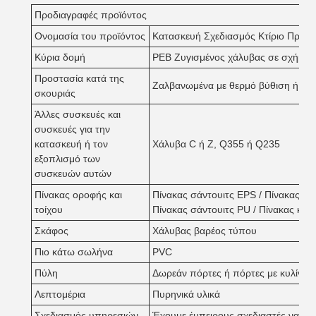
Προδιαγραφές προϊόντος
Ονομασία του προϊόντος
Κατασκευή Σχεδιασμός Κτίριο Προ
Κύρια δομή
PEB Ζυγισμένος χάλυβας σε σχήμα 
Προστασία κατά της
Ζαλβανωμένα με θερμό βύθιση ή αντ
σκουριάς
Άλλες συσκευές και
συσκευές για την
κατασκευή ή τον
Χάλυβα C ή Z, Q355 ή Q235
εξοπλισμό των
συσκευών αυτών
Πίνακας οροφής και
Πίνακας σάντουιτς EPS / Πίνακας σάν
τοίχου
Πίνακας σάντουιτς PU / Πίνακας κυ
Σκάφος
Χάλυβας βαρέος τύπου
Πιο κάτω σωλήνα
PVC
Πύλη
Δωρεάν πόρτες ή πόρτες με κυλίνδρ
Λεπτομέρια
Πυρηνικά υλικά
Σχεδιασμός υπηρεσιών
Έχουμε έμπειρους σχεδιαστές να σχε