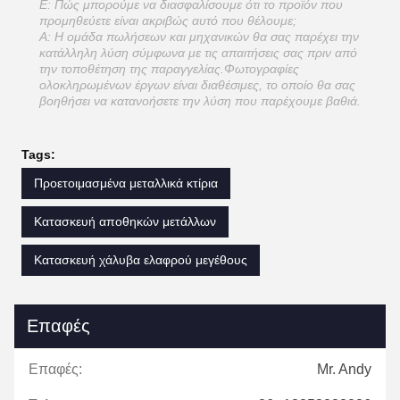
Ε: Πώς μπορούμε να διασφαλίσουμε ότι το προϊόν που
προμηθεύετε είναι ακριβώς αυτό που θέλουμε;
Α: Η ομάδα πωλήσεων και μηχανικών θα σας παρέχει την
κατάλληλη λύση σύμφωνα με τις απαιτήσεις σας πριν από
την τοποθέτηση της παραγγελίας.Φωτογραφίες
ολοκληρωμένων έργων είναι διαθέσιμες, το οποίο θα σας
βοηθήσει να κατανοήσετε την λύση που παρέχουμε βαθιά.
Tags:
Προετοιμασμένα μεταλλικά κτίρια
Κατασκευή αποθηκών μετάλλων
Κατασκευή χάλυβα ελαφρού μεγέθους
Επαφές
Επαφές:
Mr. Andy