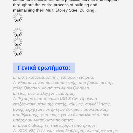
throughout the entire process of building and
maintaining their Multi Storey Steel Building.
Γενικά ερωτήματα:
Ε: Είστε κατασκευαστής ή εμπορική εταιρεία;
Α: Είμαστε εργοστάσιο κατασκευής, που βρίσκεται στην
πόλη Qingdao, κοντά στο λιμάνι Qingdao.
Ε: Πώς είναι ο έλεγχος ποιότητας;
Α: Έχουμε πιστοποιητικό ISO & CE. Προϊόντα
επεξεργασία μέσω της κοπής, κάμψης, συγκόλλησης,
βολής εκρήξεως, υπερήχων δοκιμών, συσκευασίας,
αποθήκευσης, φόρτωσης για να διασφαλιστεί ότι δεν
υπάρχουν ελαττώματα ποιότητας.
Ε: Είναι διαθέσιμη η επιθεώρηση από τρίτους;
Α: SGS, BV, TUV, κλπ. είναι διαθέσιμα, είναι σύμφωνα με