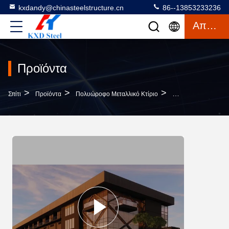
kxdandy@chinasteelstructure.cn
86--13853233236
Απόσπασμα
Προϊόντα
>
>
>
Σπίτι
Προϊόντα
Πολυώροφο Μεταλλικό Κτίριο
Q235B Q355B ASTM