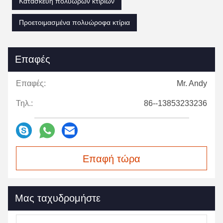
Κατασκευή πολυώρων κτιρίων
Προετοιμασμένα πολυώροφα κτίρια
Επαφές
Επαφές:
Mr. Andy
Τηλ.:
86--13853233236
Επαφή τώρα
Μας ταχυδρομήστε