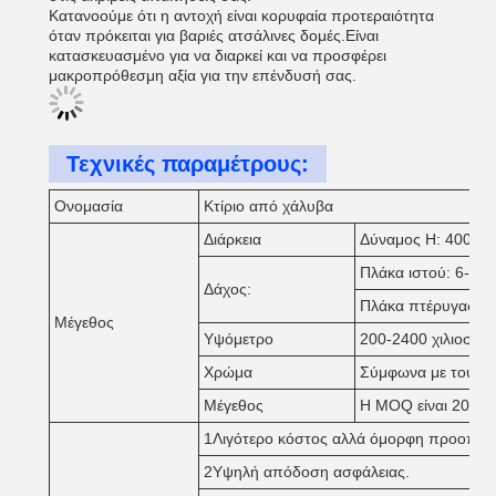
Κατανοούμε ότι η αντοχή είναι κορυφαία προτεραιότητα
όταν πρόκειται για βαριές ατσάλινες δομές.Είναι
κατασκευασμένο για να διαρκεί και να προσφέρει
μακροπρόθεσμη αξία για την επένδυσή σας.
Τεχνικές παραμέτρους:
Ονομασία
Κτίριο από χάλυβα
Διάρκεια
Δύναμος H: 4000-
Πλάκα ιστού: 6-32
Δάχος:
Πλάκα πτέρυγας: 
Μέγεθος
Υψόμετρο
200-2400 χιλιοστά
Χρώμα
Σύμφωνα με τους π
Μέγεθος
Η MOQ είναι 200 m2
1Λιγότερο κόστος αλλά όμορφη προοπτικ
2Υψηλή απόδοση ασφάλειας.