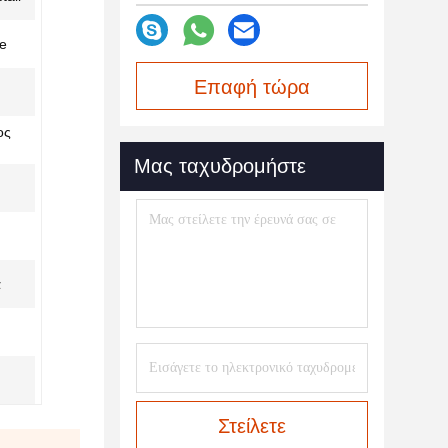
le
Επαφή τώρα
ος
Μας ταχυδρομήστε
ά
Στείλετε