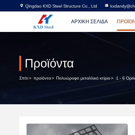
Qingdao KXD Steel Structure Co., Ltd
kxdandy@chi
ΑΡΧΙΚΉ ΣΕΛΊΔΑ
ΠΡΟΪΌ
Προϊόντα
Σπίτι
>
προϊόντα
>
Πολυώροφο μεταλλικό κτίριο
>
1 - 6 Ορ