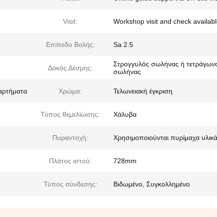
Visit:
Workshop visit and check availab
Επίπεδο Βολής:
Sa 2.5
Στρογγυλός σωλήνας ή τετράγων
Δοκός Δέσμης:
σωλήνας
ξαρτήματα
Χρώμα:
Τελωνειακή έγκριση
Τύπος θεμελίωσης:
Χάλυβα
Πυραντοχή:
Χρησιμοποιούνται πυρίμαχα υλικ
Πλάτος ιστού:
728mm
Τύπος σύνδεσης:
Βιδωμένο, Συγκολλημένο