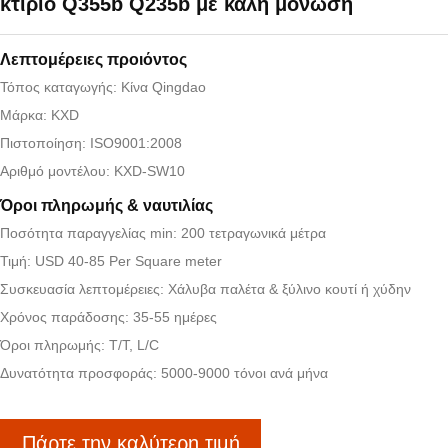
κτίριο Q355b Q235b με καλή μόνωση
Λεπτομέρειες προιόντος
Τόπος καταγωγής: Κίνα Qingdao
Μάρκα: KXD
Πιστοποίηση: ISO9001:2008
Αριθμό μοντέλου: KXD-SW10
Όροι πληρωμής & ναυτιλίας
Ποσότητα παραγγελίας min: 200 τετραγωνικά μέτρα
Τιμή: USD 40-85 Per Square meter
Συσκευασία λεπτομέρειες: Χάλυβα παλέτα & ξύλινο κουτί ή χύδην
Χρόνος παράδοσης: 35-55 ημέρες
Όροι πληρωμής: T/T, L/C
Δυνατότητα προσφοράς: 5000-9000 τόνοι ανά μήνα
Πάρτε την καλύτερη τιμή