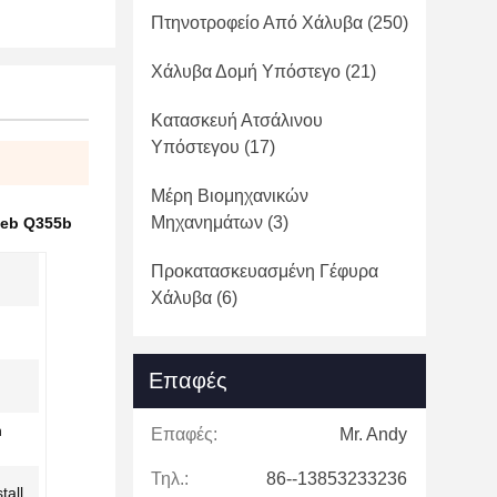
Πτηνοτροφείο Από Χάλυβα
(250)
Χάλυβα Δομή Υπόστεγο
(21)
Κατασκευή Ατσάλινου
Υπόστεγου
(17)
Μέρη Βιομηχανικών
Μηχανημάτων
(3)
Peb Q355b
Προκατασκευασμένη Γέφυρα
Χάλυβα
(6)
Επαφές
n
Επαφές:
Mr. Andy
Τηλ.:
86--13853233236
tall