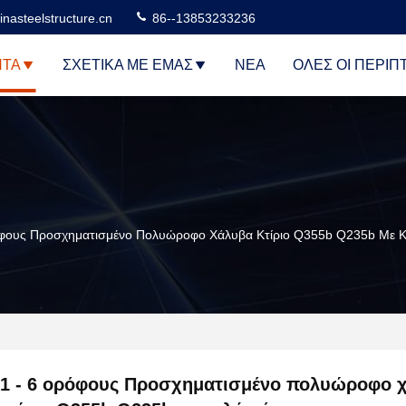
nasteelstructure.cn
86--13853233236
ΝΤΑ
ΣΧΕΤΙΚΆ ΜΕ ΕΜΆΣ
ΝΈΑ
ΌΛΕΣ ΟΙ ΠΕΡΙΠ
όφους Προσχηματισμένο Πολυώροφο Χάλυβα Κτίριο Q355b Q235b Με
1 - 6 ορόφους Προσχηματισμένο πολυώροφο 