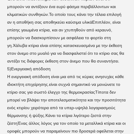
μπορούν να αντέξουν ένα ευρύ φάσμα περιβάλλοντων και
κλιματικών συνθηκών.Το οποίο τους κάνει την τέλεια επιλογή
αν η αποθήκη σας αποθηκεύει καύσιμα υλικάΕπιπλέον, είναι
επίσης γειωμένα κτίρια, και αν χτυπηθούν από κεραυνό,
μπορούν να διασκορπίσουν με ασφάλεια το φορτίο στη
γη.Χάλυβα κτίρια είναι επίσης κατασκευασμένα με την έκθεση
στον άνεμο στο μυαλό για να διασφαλιστεί ότι το κτίριο σας θα
αντέξει τις διάφορες έκθεση στον άνεμο που θα συναντήσει.
5)Ενεργειακή απόδοση
Η ενεργειακή απόδοση είναι μια από τις κύριες ανησυχίες κάθε
ιδιοκτήτη επιχείρησης.είναι συχνά σημαντικό να μονώνετε το
κτίριο σας για σωστό έλεγχο της θερμοκρασίαςΤίποτα δεν
μπορεί να βλάψει την αποτελεσματικότητα και την προσιτότητα
ενός κτιρίου χειρότερα από τα υπερ-υψηλά λογαριασμούς
θέρμανσης ή ψύξης.Κάνει τα κτίρια λιγότερο ζεστά στην
ζέστηΈνας άλλος λόγος για τον οποίο τα μεταλλικά κτίρια και οι
οροφές μπορούν να παραμείνουν πιο δροσερά οφείλεται στην