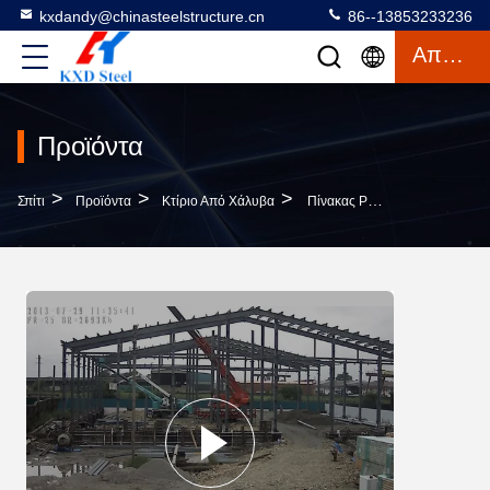
kxdandy@chinasteelstructure.cn
86--13853233236
Απόσπασμα
Προϊόντα
>
>
>
Σπίτι
Προϊόντα
Κτίριο Από Χάλυβα
Πίνακας PU Χάλυβα Φρέμα Αποθήκες Ψυχροκάμαρα Προδιασκευασμένο Χάλυβα Κτίριο Custom