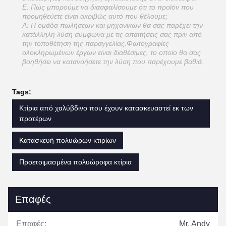
Ε: Πώς μπορούμε να διασφαλίσουμε ότι το προϊόν που
προμηθεύετε είναι ακριβώς αυτό που θέλουμε;
Α: Η ομάδα πωλήσεων και μηχανικών θα σας παρέχει την
κατάλληλη λύση σύμφωνα με τις απαιτήσεις σας πριν από
την τοποθέτηση της παραγγελίας.Φωτογραφίες
ολοκληρωμένων έργων είναι διαθέσιμες, το οποίο θα σας
βοηθήσει να κατανοήσετε την λύση που παρέχουμε βαθιά.
Tags:
Κτίρια από χαλύβδινο που έχουν κατασκευαστεί εκ των
προτέρων
Κατασκευή πολυώρων κτιρίων
Προετοιμασμένα πολυώροφα κτίρια
Επαφές
Επαφές:
Mr. Andy