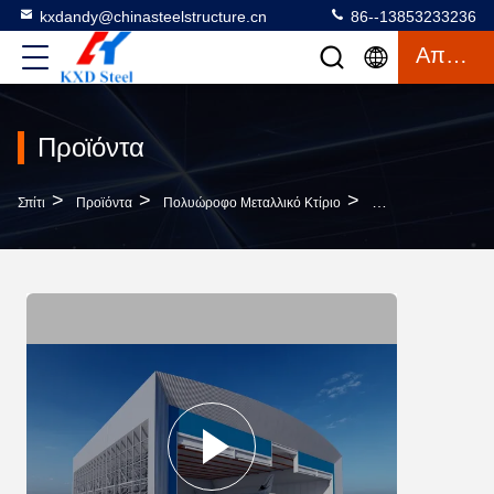
kxdandy@chinasteelstructure.cn
86--13853233236
Απόσπασμα
Προϊόντα
>
>
>
Σπίτι
Προϊόντα
Πολυώροφο Μεταλλικό Κτίριο
Ανθεκτικό Πολυώρο