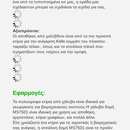
ένα από τα τυποποιημένα κιτ μας, η ομάδα μας
σχεδιαστών μπορεί να σχεδιάσει τα σχέδια για σας.
Αξιοπρόσιτα:
Οι αποθήκες από χαλύβδινο είναι από τα πιο προσιτά
κτίρια για την ανέγερση.Κάθε κομμάτι του πλαισίου
ταιριάζει τέλεια., όπως και τα ατσάλινα πάνελ που
σχηματίζουν τους τοίχους και την οροφή.
Εφαρμογές:
Τα πολυώροφα κτίρια από χάλυβα είναι ιδανικά για
γεωργικούς και βιομηχανικούς σκοπούς.Η χάλυβα δομή
MS7501 είναι ιδανική για χρήση ως αποθήκη,
εργοστάσιο, κτίριο γραφείων, και πολλά άλλα.
Είτε χρειάζεστε ένα κτίριο για τις αγροτικές ή βιομηχανικές
σας ανάγκες, η ατσάλινη δομή MS7501 είναι το προϊόν