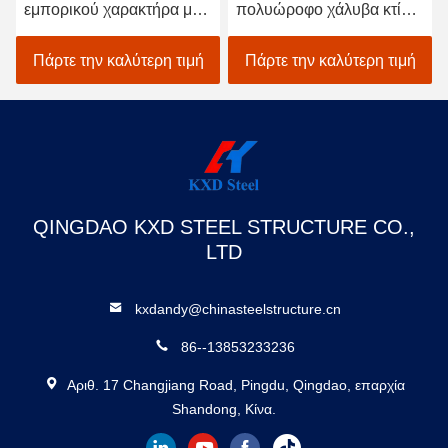
εμπορικού χαρακτήρα με
πολυώροφο χάλυβα κτίριο
σιδηροτροχείο
μεγάλης έκτασης χάλυβα
δομή εργοστάσιο
Πάρτε την καλύτερη τιμή
Πάρτε την καλύτερη τιμή
αποθήκη
QINGDAO KXD STEEL STRUCTURE CO.,
LTD
kxdandy@chinasteelstructure.cn
86--13853233236
Αριθ. 17 Changjiang Road, Pingdu, Qingdao, επαρχία
Shandong, Κίνα.