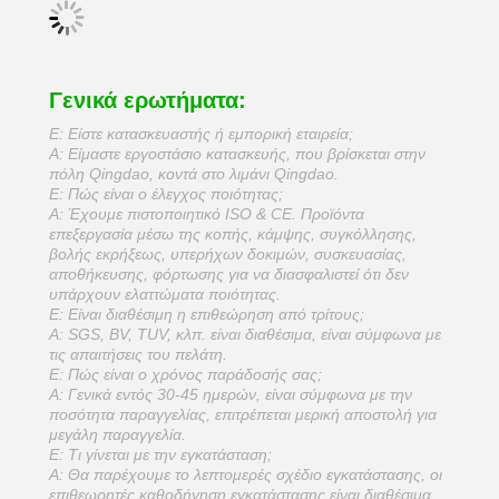
Γενικά ερωτήματα:
Ε: Είστε κατασκευαστής ή εμπορική εταιρεία;
Α: Είμαστε εργοστάσιο κατασκευής, που βρίσκεται στην
πόλη Qingdao, κοντά στο λιμάνι Qingdao.
Ε: Πώς είναι ο έλεγχος ποιότητας;
Α: Έχουμε πιστοποιητικό ISO & CE. Προϊόντα
επεξεργασία μέσω της κοπής, κάμψης, συγκόλλησης,
βολής εκρήξεως, υπερήχων δοκιμών, συσκευασίας,
αποθήκευσης, φόρτωσης για να διασφαλιστεί ότι δεν
υπάρχουν ελαττώματα ποιότητας.
Ε: Είναι διαθέσιμη η επιθεώρηση από τρίτους;
Α: SGS, BV, TUV, κλπ. είναι διαθέσιμα, είναι σύμφωνα με
τις απαιτήσεις του πελάτη.
Ε: Πώς είναι ο χρόνος παράδοσής σας;
Α: Γενικά εντός 30-45 ημερών, είναι σύμφωνα με την
ποσότητα παραγγελίας, επιτρέπεται μερική αποστολή για
μεγάλη παραγγελία.
Ε: Τι γίνεται με την εγκατάσταση;
Α: Θα παρέχουμε το λεπτομερές σχέδιο εγκατάστασης, οι
επιθεωρητές καθοδήγηση εγκατάστασης είναι διαθέσιμα.