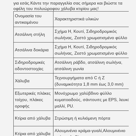
για εσάς.Κάντε την παραγγελία σας σήμερα και βιώστε τα
οφέλη του πολυώροφου χάλυβα κτιρίου μας!
Ονομασία του
Χαρακτηριστικά υλικών
αντικειμένου
Σχήμα H, Κουτί, Σιδηροδρομικός
Ατσάλινη στήλη
σωλήνας, Ζεστό χρωματισμένο φύλλο
Σχήμα H, Κουτί, Σιδηροδρομικός
Ατσάλινα δοκάρια
σωλήνας, Ζεστό χρωματισμένο φύλλο
Σιδηροδρομικές
Ατσάλινη ράβδο, ατσάλινη σωλήνα,
οδοντοστοιχίες
ατσάλινη γωνία
Τεχνουργήματα από C ή Z
Χάλυβα
(δυναμικότητα 1,8 mm έως 3,0 mm)
Εξωτερικές πλάκες
Μονόχρωμο χαλύβδινο φύλλο
τοίχου, πλάκες
κυματοειδούς, σάντουιτς με EPS, λευκό
οροφής
μαλλί, PU.
Κτίρια από χάλυβα
Στρώσιμη ή κυλιόμενη πόρτα
Αλουμινένιο κράμα-γυαλί,Αλουμινένιο
Κτίρια από χάλυβα