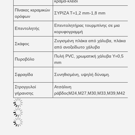
κράμα-κλειδί
Πίνακες κεραμικών
ΣΥΡΙΖΑ T=1,2 mm-1,8 mm
ορόφων
Επεντολητήρας τουρμπίνης σε μια
Επεντολητής
κορυφογραμμή
Ζυγισμένη πλάκα από χάλυβα, πλάκα
Σκάφος
από ανοξείδωτο χάλυβα
Πυλή PVC, χρωματική χάλυβα Y=0,5
Πυροβόλο
mm
Σφραγίδα
Συνηθισμένη, υψηλή δύναμη.
Στρογγυλοί
Ατσάλινη
γήρανσης
ράβδοςM24,M27,M30,M33,M39,M42