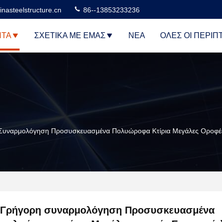
nasteelstructure.cn
86--13853233236
ΝΤΑ
ΣΧΕΤΙΚΆ ΜΕ ΕΜΆΣ
ΝΈΑ
ΌΛΕΣ ΟΙ ΠΕΡΙΠ
Συναρμολόγηση Προσυσκευασμένα Πολυώροφα Κτίρια Μεγάλες Οροφές 
Γρήγορη συναρμολόγηση Προσυσκευασμένα