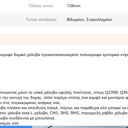
Πλάτος ιστού:
728mm
Τύπος σύνδεσης:
Βιδωμένο, Συγκολλημένο
υώροφο δομικό χάλυβα προκατασκευασμένο πολυώροφο εμπορικό κτίρι
οποιώντας μόνο τα υλικά χάλυβα υψηλής ποιότητας, όπως Q235B, Q35
 την αντοχή της δομής, αλλά παρέχει επίσης ένα κομψό και μοντέρνο φ
ει στις συγκεκριμένες ανάγκες σας.
υβα πλαίσιο και επένδυση πάνελ, πόρτες και παράθυρα κλπ.μπορεί να ε
 από χάλυβα είναι L-χάλυβα, CHS, SHS, RHS, στρογγυλή ράβδο χάλυβα
λυβα συνδέονται με μπουλόνια.
ρισμός κλπ.