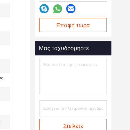
Επαφή τώρα
Μας ταχυδρομήστε
ος
ά
Στείλετε