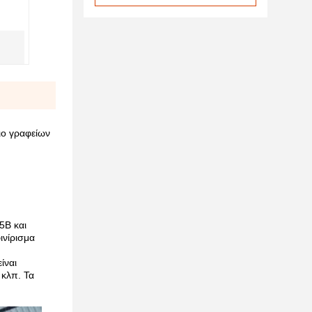
ο γραφείων
5B και
ινίρισμα
ίναι
 κλπ. Τα