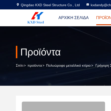
Qingdao KXD Steel Structure Co., Ltd
kxdandy@chi
ΑΡΧΙΚΉ ΣΕΛΊΔΑ
ΠΡΟΪΌ
Προϊόντα
Σπίτι
>
προϊόντα
>
Πολυώροφο μεταλλικό κτίριο
>
Γρήγορη 