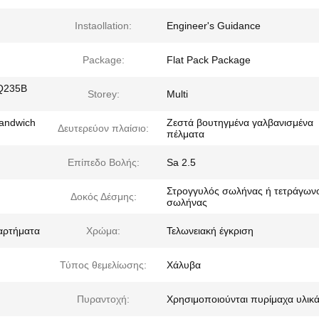
Instaollation:
Engineer's Guidance
Package:
Flat Pack Package
 Q235B
Storey:
Multi
Sandwich
Ζεστά βουτηγμένα γαλβανισμένα
Δευτερεύον πλαίσιο:
πέλματα
Επίπεδο Βολής:
Sa 2.5
Στρογγυλός σωλήνας ή τετράγων
Δοκός Δέσμης:
σωλήνας
ξαρτήματα
Χρώμα:
Τελωνειακή έγκριση
Τύπος θεμελίωσης:
Χάλυβα
Πυραντοχή:
Χρησιμοποιούνται πυρίμαχα υλικ