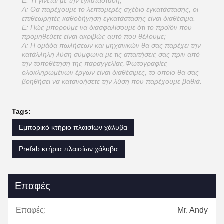
Ε: Τι γίνεται με την εγκατάσταση;
Α: Θα παρέχουμε το λεπτομερές σχέδιο εγκατάστασης, οι
επιθεωρητές καθοδήγηση εγκατάστασης είναι διαθέσιμα.
Ε: Πώς μπορούμε να διασφαλίσουμε ότι το προϊόν που
προμηθεύετε είναι ακριβώς αυτό που θέλουμε;
Α: Η ομάδα πωλήσεων και μηχανικών θα σας παρέχει την
κατάλληλη λύση σύμφωνα με τις απαιτήσεις σας πριν από
την τοποθέτηση της παραγγελίας.Φωτογραφίες
ολοκληρωμένων έργων είναι διαθέσιμες, το οποίο θα σας
βοηθήσει να κατανοήσετε την λύση που παρέχουμε βαθιά.
Tags:
Εμπορικό κτήριο πλαισίων χάλυβα
Prefab κτήρια πλαισίων χάλυβα
Επαφές
Επαφές:
Mr. Andy