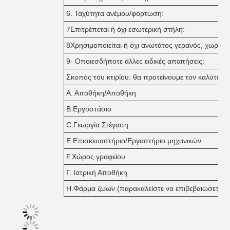
6. Ταχύτητα ανέμου/φόρτωση:
7Επιτρέπεται ή όχι εσωτερική στήλη:
8Χρησιμοποιείται ή όχι ανωτάτος γερανός, χωρητι
9- Οποιεσδήποτε άλλες ειδικές απαιτήσεις:
Σκοπός του κτιρίου: θα προτείνουμε τον καλύτερο 
Α. Αποθήκη/Αποθήκη
Β.Εργοστάσιο
C.Γεωργία Στέγαση
Ε.Επισκευαστήριο/Εργαστήριο μηχανικών
F.Χώρος γραφείου
Γ. Ιατρική Αποθήκη
H.Φάρμα ζώων (παρακαλείστε να επιβεβαιώσετε το