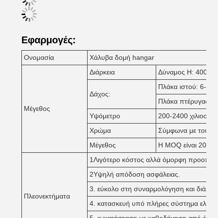
Εφαρμογές:
Ονομασία
Χάλυβα δομή hangar
Διάρκεια
Δύναμος H: 4000-
Πλάκα ιστού: 6-32
Δάχος:
Πλάκα πτέρυγας: 
Μέγεθος
Υψόμετρο
200-2400 χιλιοστά
Χρώμα
Σύμφωνα με τους π
Μέγεθος
Η MOQ είναι 200 m2
1Λιγότερο κόστος αλλά όμορφη προοπτικ
2Υψηλή απόδοση ασφάλειας.
3. εύκολο στη συναρμολόγηση και διάλυ
Πλεονεκτήματα
4. κατασκευή υπό πλήρες σύστημα ελέγχο