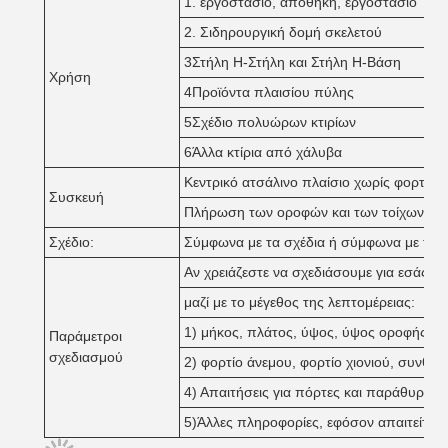
1. εργοστάσιο, αποθήκη, εργοστάσιο
2. Σιδηρουργική δομή σκελετού
3Στήλη H-Στήλη και Στήλη H-Βάση
Χρήση
4Προϊόντα πλαισίου πύλης
5Σχέδιο πολυώρων κτιρίων
6Άλλα κτίρια από χάλυβα
Κεντρικό ατσάλινο πλαίσιο χωρίς φορτίο 
Συσκευή
Πλήρωση των οροφών και των τοίχων σε 
Σχέδιο:
Σύμφωνα με τα σχέδια ή σύμφωνα με τις α
Αν χρειάζεστε να σχεδιάσουμε για εσάς,
μαζί με το μέγεθος της λεπτομέρειας:
1) μήκος, πλάτος, ύψος, ύψος οροφής, κλ
Παράμετροι
σχεδιασμού
2) φορτίο άνεμου, φορτίο χιονιού, συνθή
4) Απαιτήσεις για πόρτες και παράθυρα
5)Άλλες πληροφορίες, εφόσον απαιτείται