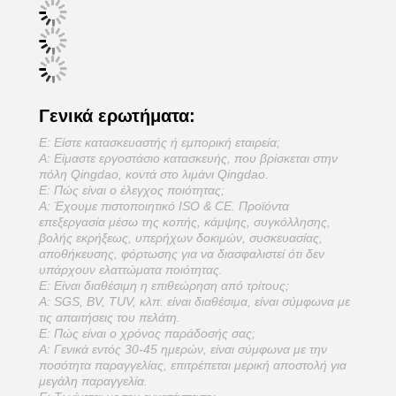
Γενικά ερωτήματα:
Ε: Είστε κατασκευαστής ή εμπορική εταιρεία;
Α: Είμαστε εργοστάσιο κατασκευής, που βρίσκεται στην
πόλη Qingdao, κοντά στο λιμάνι Qingdao.
Ε: Πώς είναι ο έλεγχος ποιότητας;
Α: Έχουμε πιστοποιητικό ISO & CE. Προϊόντα
επεξεργασία μέσω της κοπής, κάμψης, συγκόλλησης,
βολής εκρήξεως, υπερήχων δοκιμών, συσκευασίας,
αποθήκευσης, φόρτωσης για να διασφαλιστεί ότι δεν
υπάρχουν ελαττώματα ποιότητας.
Ε: Είναι διαθέσιμη η επιθεώρηση από τρίτους;
Α: SGS, BV, TUV, κλπ. είναι διαθέσιμα, είναι σύμφωνα με
τις απαιτήσεις του πελάτη.
Ε: Πώς είναι ο χρόνος παράδοσής σας;
Α: Γενικά εντός 30-45 ημερών, είναι σύμφωνα με την
ποσότητα παραγγελίας, επιτρέπεται μερική αποστολή για
μεγάλη παραγγελία.