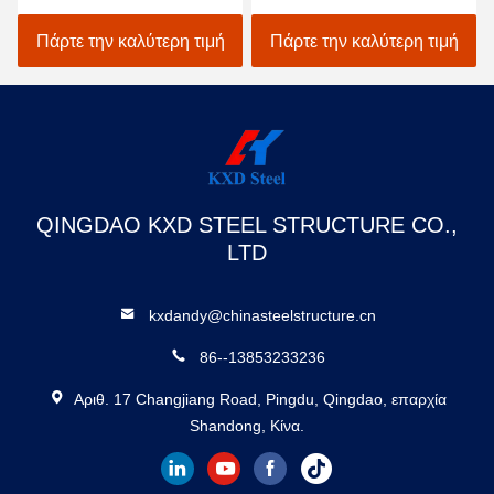
χτίσιμο μεταλλικού hangar
μεταλλικό hangar
κτίριο με συρόμενη πόρτα
αεροπλάνο
Πάρτε την καλύτερη τιμή
Πάρτε την καλύτερη τιμή
QINGDAO KXD STEEL STRUCTURE CO.,
LTD
kxdandy@chinasteelstructure.cn
86--13853233236
Αριθ. 17 Changjiang Road, Pingdu, Qingdao, επαρχία
Shandong, Κίνα.