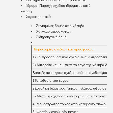
Σύστημα θερμομόνωσης: προαιρετικό
Ίδρυμα: Παροχή σχεδίου ιδρύματος κατά
αίτηση
Χαρακτηριστικά:
Ζυγισμένες δομές από χάλυβα
Χάνγκαρ αεροσκαφών
Σιδηρουργική δομή
Πληροφορίες σχεδίων και προσφορών:
1) Το προσαρμοσμένο σχέδιο είναι ευπρόσδεκτο.
2) Μπορείτε να μου πείτε το έργο της χάλυβα δομ
Βασικές απαιτήσεις σχεδιασμού και σχεδιασμός Φο
1Τοποθεσία του έργου:
2Συνολική διάμετρος (μήκος, πλάτος, ύψος σε μέτ
3- Μεζάνι ή όχι;Πόσα κιλά φορτίου ανά τετραγωνικό
4. Μονόστρωτος τοίχος από χαλύβδινο φύλλο ή το
5. Φορτίο χιονιού, εάν ισχύει: