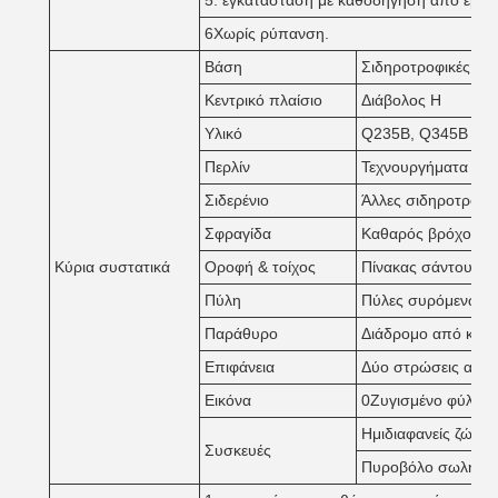
5. εγκατάσταση με καθοδήγηση από έμπε
6Χωρίς ρύπανση.
Βάση
Σιδηροτροφικές και
Κεντρικό πλαίσιο
Διάβολος H
Υλικό
Q235B, Q345B ή άλ
Περλίν
Τεχνουργήματα για
Σιδερένιο
Άλλες σιδηροτροφι
Σφραγίδα
Καθαρός βρόχος κα
Κύρια συστατικά
Οροφή & τοίχος
Πίνακας σάντουιτς
Πύλη
Πύλες συρόμενων ή
Παράθυρο
Διάδρομο από κράμ
Επιφάνεια
Δύο στρώσεις αντι
Εικόνα
0Ζυγισμένο φύλλο
Ημιδιαφανείς ζώνες
Συσκευές
Πυροβόλο σωλήνα, 