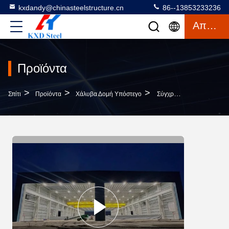
kxdandy@chinasteelstructure.cn
86--13853233236
Απόσπασμα
Προϊόντα
>
>
>
Σπίτι
Προϊόντα
Χάλυβα Δομή Υπόστεγο
Σύγχρονη Κατασκευασμένη Μεταλλική Κατασκευή Κατασκευή Κατασκευασμένη Χάλυβα Δομή Αεροσκάφος Hangar