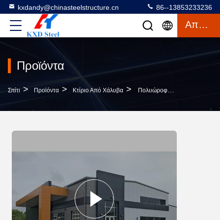
kxdandy@chinasteelstructure.cn
86--13853233236
Απόσπασμα
Προϊόντα
>
>
>
Σπίτι
Προϊόντα
Κτίριο Από Χάλυβα
Πολυώροφο Κατασκευασμένο Χάλυβα Κτίριο Κατασκευής Βιομηχανικής Αποθήκης Κτίριο Εργοστασίου