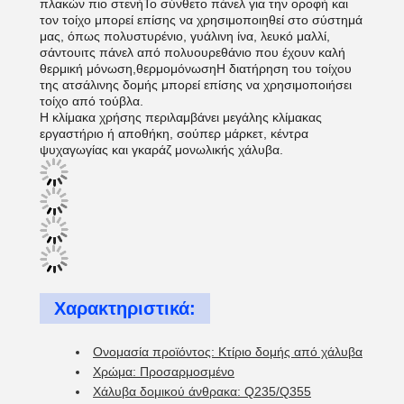
πλακών πιο στενήΤο σύνθετο πάνελ για την οροφή και
τον τοίχο μπορεί επίσης να χρησιμοποιηθεί στο σύστημά
μας, όπως πολυστυρένιο, γυάλινη ίνα, λευκό μαλλί,
σάντουιτς πάνελ από πολυουρεθάνιο που έχουν καλή
θερμική μόνωση,θερμομόνωσηΗ διατήρηση του τοίχου
της ατσάλινης δομής μπορεί επίσης να χρησιμοποιήσει
τοίχο από τούβλα.
Η κλίμακα χρήσης περιλαμβάνει μεγάλης κλίμακας
εργαστήριο ή αποθήκη, σούπερ μάρκετ, κέντρα
ψυχαγωγίας και γκαράζ μονωλικής χάλυβα.
Χαρακτηριστικά:
Ονομασία προϊόντος: Κτίριο δομής από χάλυβα
Χρώμα: Προσαρμοσμένο
Χάλυβα δομικού άνθρακα: Q235/Q355