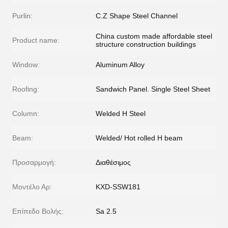
Purlin:
C.Z Shape Steel Channel
China custom made affordable steel
Product name:
structure construction buildings
Window:
Aluminum Alloy
Roofing:
Sandwich Panel. Single Steel Sheet
Column:
Welded H Steel
Beam:
Welded/ Hot rolled H beam
Προσαρμογή:
Διαθέσιμος
Μοντέλο Αρ:
KXD-SSW181
Επίπεδο Βολής:
Sa 2.5