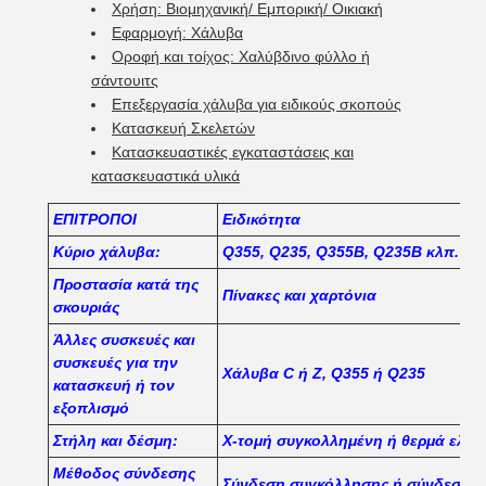
Χρήση: Βιομηχανική/ Εμπορική/ Οικιακή
Εφαρμογή: Χάλυβα
Οροφή και τοίχος: Χαλύβδινο φύλλο ή
σάντουιτς
Επεξεργασία χάλυβα για ειδικούς σκοπούς
Κατασκευή Σκελετών
Κατασκευαστικές εγκαταστάσεις και
κατασκευαστικά υλικά
ΕΠΙΤΡΟΠΟΙ
Ειδικότητα
Κύριο χάλυβα:
Q355, Q235, Q355B, Q235B κλπ.
Προστασία κατά της
Πίνακες και χαρτόνια
σκουριάς
Άλλες συσκευές και
συσκευές για την
Χάλυβα C ή Z, Q355 ή Q235
κατασκευή ή τον
εξοπλισμό
Στήλη και δέσμη:
Χ-τομή συγκολλημένη ή θερμά ελατ
Μέθοδος σύνδεσης
Σύνδεση συγκόλλησης ή σύνδεση 