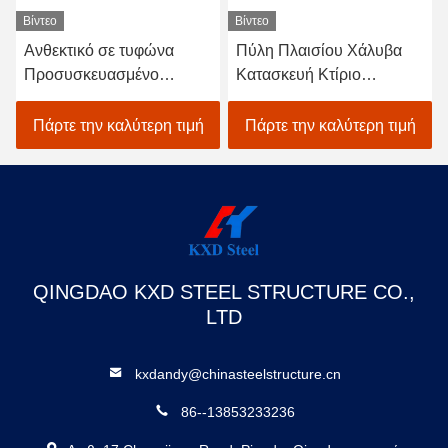
Βίντεο
Βίντεο
Ανθεκτικό σε τυφώνα
Πύλη Πλαισίου Χάλυβα
Προσυσκευασμένο
Κατασκευή Κτίριο
χάλυβα κτίριο Χάλυβα
Αποθήκη Προετοιμασμένα
Αποθήκη Χάνγκαρ
μεταλλικά εμπορικά κτίρια
Πάρτε την καλύτερη τιμή
Πάρτε την καλύτερη τιμή
Γραφείο
QINGDAO KXD STEEL STRUCTURE CO.,
LTD
kxdandy@chinasteelstructure.cn
86--13853233236