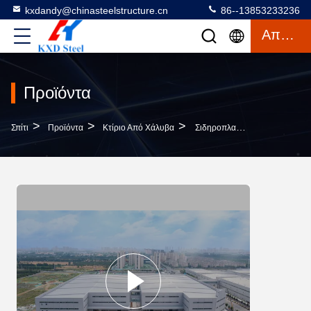
kxdandy@chinasteelstructure.cn
86--13853233236
Απόσπασμα
Προϊόντα
>
>
>
Σπίτι
Προϊόντα
Κτίριο Από Χάλυβα
Σιδηροπλαστικές Οικίες Για EPS Γυάλινο Μαλλί Πέτρας Μαλλί PU Σάντουιτς Πάνελ