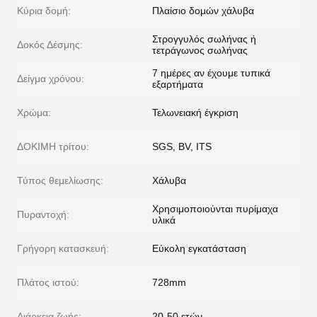
Κύρια δομή:
Πλαίσιο δομών χάλυβα
Στρογγυλός σωλήνας ή
Δοκός Δέσμης:
τετράγωνος σωλήνας
7 ημέρες αν έχουμε τυπικά
Δείγμα χρόνου:
εξαρτήματα
Χρώμα:
Τελωνειακή έγκριση
ΔΟΚΙΜΗ τρίτου:
SGS, BV, ITS
Τύπος θεμελίωσης:
Χάλυβα
Χρησιμοποιούνται πυρίμαχα
Πυραντοχή:
υλικά
Γρήγορη κατασκευή:
Εύκολη εγκατάσταση
Πλάτος ιστού:
728mm
Διάρκεια ζωής:
20-50 ετών