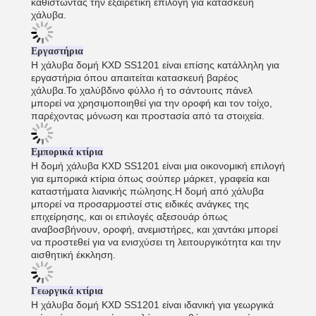
καθιστώντας την εξαιρετική επιλογή για κατασκευή
χάλυβα.
Εργαστήρια
Η χάλυβα δομή KXD SS1201 είναι επίσης κατάλληλη για
εργαστήρια όπου απαιτείται κατασκευή βαρέος
χάλυβα.Το χαλύβδινο φύλλο ή το σάντουιτς πάνελ
μπορεί να χρησιμοποιηθεί για την οροφή και τον τοίχο,
παρέχοντας μόνωση και προστασία από τα στοιχεία.
Εμπορικά κτίρια
Η δομή χάλυβα KXD SS1201 είναι μια οικονομική επιλογή
για εμπορικά κτίρια όπως σούπερ μάρκετ, γραφεία και
καταστήματα λιανικής πώλησης.Η δομή από χάλυβα
μπορεί να προσαρμοστεί στις ειδικές ανάγκες της
επιχείρησης, και οι επιλογές αξεσουάρ όπως
αναβοσβήνουν, οροφή, ανεμιστήρες, και χαντάκι μπορεί
να προστεθεί για να ενισχύσει τη λειτουργικότητα και την
αισθητική έκκληση.
Γεωργικά κτίρια
Η χάλυβα δομή KXD SS1201 είναι ιδανική για γεωργικά