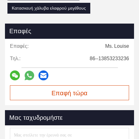
Κατασκευή χάλυβα ελαφρού μεγέθους
Επαφές
Επαφές:
Ms. Louise
Τηλ.:
86--13853233236
Επαφή τώρα
Μας ταχυδρομήστε