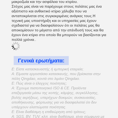
μακροζωία και την ασφάλεια του κτιρίου.
Στόχος μας είναι να παρέχουμε στους πελάτες μας ένα
αξιόπιστο και ανθεκτικό κτίριο χάλυβα που να
ανταποκρίνεται στις συγκεκριμένες ανάγκες τους.Η
τεχνική μας υποστήριξη και οι υπηρεσίες μας έχουν
σχεδιαστεί για να διασφαλίσουν ότι οι πελάτες μας θα
αποκομίσουν το μέγιστο από την επένδυσή τους και θα
έχουν ένα κτίριο στο οποίο θα μπορούν να βασίζονται για
πολλά χρόνια..
Γενικά ερωτήματα:
Ε: Είστε κατασκευαστής ή εμπορική εταιρεία;
Α: Είμαστε εργοστάσιο κατασκευής, που βρίσκεται στην
πόλη Qingdao, κοντά στο λιμάνι Qingdao.
Ε: Πώς είναι ο έλεγχος ποιότητας;
Α: Έχουμε πιστοποιητικό ISO & CE. Προϊόντα
επεξεργασία μέσω της κοπής, κάμψης, συγκόλλησης,
βολής εκρήξεως, υπερήχων δοκιμών, συσκευασίας,
αποθήκευσης, φόρτωσης για να διασφαλιστεί ότι δεν
υπάρχουν ελαττώματα ποιότητας.
Ε: Είναι διαθέσιμη η επιθεώρηση από τρίτους;
Α: SGS, BV, TUV, κλπ. είναι διαθέσιμα, είναι σύμφωνα με