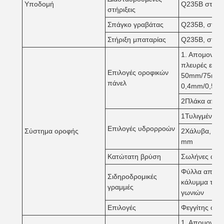
Υποδομή
Q235B στρογγ
στήριξεις
Σπάγκο γραβάτας
Q235B, στρο
Στήριξη μπαταρίας
Q235B, στρο
1. Απομονωμέ
πλευρές είνα
Επιλογές οροφικών
50mm/75mm/1
πάνελ
0,4mm/0,5m
2Πλάκα από 
1Τυλιγμένο χ
Επιλογές υδρορροών
Σύστημα οροφής
2Χάλυβα, χρω
mm
Κατώτατη βρύση
Σωλήνες από
Φύλλα από χά
Σιδηροδρομικές
κάλυμμα του 
γραμμές
γωνιών
Επιλογές
Φεγγίτης ορο
1. Απομονωμέ