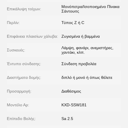
Μονόπετρα/Ισοποιημένο Πίνακα
Επικάλυψη τοίχων:
Σάντουιτς
Περλίν:
Τύπος Z ή C
Επιφάνεια πλαισίων χάλυβα:
Ζυγισμένα ή βαμμένα
Λάμψη, φανάρι, ανεμιστήρες,
Συσκευές:
χαντάκι, κλπ.
Έντυπο σύνδεσης:
Σύνδεση προβολέα
Διαστήματα δομής:
διπλό ή μονό ή όπως θέλετε
Προσαρμογή:
Διαθέσιμος
Μοντέλο Αρ:
KXD-SSW181
Επίπεδο Βολής:
Sa 2.5