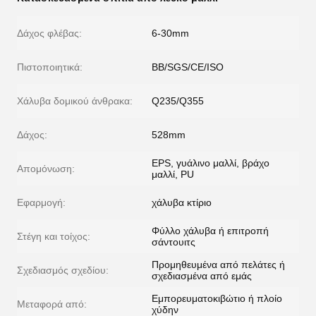
Δάχος φλέβας:
6-30mm
Πιστοποιητικά:
ΒΒ/SGS/CE/ISO
Χάλυβα δομικού άνθρακα:
Q235/Q355
Δάχος:
528mm
EPS, γυάλινο μαλλί, βράχο
Απομόνωση:
μαλλί, PU
Εφαρμογή:
χάλυβα κτίριο
Φύλλο χάλυβα ή επιτροπή
Στέγη και τοίχος:
σάντουιτς
Προμηθευμένα από πελάτες ή
Σχεδιασμός σχεδίου:
σχεδιασμένα από εμάς
Εμπορευματοκιβώτιο ή πλοίο
Μεταφορά από:
χύδην