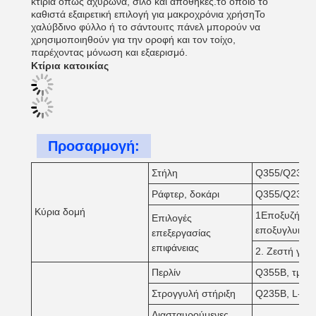
κτίρια όπως αχυρώνα, σιλό και αποθήκες.το οποίο το
καθιστά εξαιρετική επιλογή για μακροχρόνια χρήσηΤο
χαλύβδινο φύλλο ή το σάντουιτς πάνελ μπορούν να
χρησιμοποιηθούν για την οροφή και τον τοίχο,
παρέχοντας μόνωση και εξαερισμό.
Κτίρια κατοικίας
Προσαρμογή:
Στήλη
Q355/Q235 H-
Ράφτερ, δοκάρι
Q355/Q235 Χ
Κύρια δομή
1Εποξυζήκης
Επιλογές
εποξυγλυκό 
επεξεργασίας
επιφάνειας
2. Ζεστή γα
Περλίν
Q355B, τμήμ
Στρογγυλή στήριξη
Q235B, L-ατσ
Διασταυρούμενες