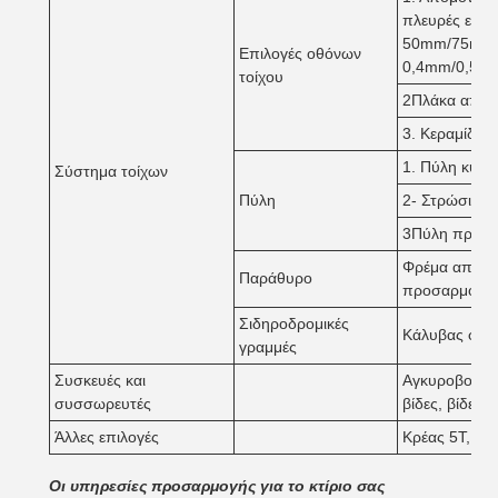
πλευρές είνα
50mm/75mm/1
Επιλογές οθόνων
0,4mm/0,5m
τοίχου
2Πλάκα από 
3. Κεραμίδιο 
1. Πύλη κυλί
Σύστημα τοίχων
Πύλη
2- Στρώσιμη 
3Πύλη πρόσβα
Φρέμα από PV
Παράθυρο
προσαρμοσμέ
Σιδηροδρομικές
Κάλυβας φύλλ
γραμμές
Συσκευές και
Αγκυροβολίες
συσσωρευτές
βίδες, βίδες 
Άλλες επιλογές
Κρέας 5T, 6T,
Οι υπηρεσίες προσαρμογής για το κτίριο σας