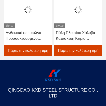
Βίντεο
Βίντεο
Ανθεκτικό σε τυφώνα
Πύλη Πλαισίου Χάλυβα
Προσυσκευασμένο
Κατασκευή Κτίριο
χάλυβα κτίριο Χάλυβα
Αποθήκη Προετοιμασμένα
Αποθήκη Χάνγκαρ
μεταλλικά εμπορικά κτίρια
Πάρτε την καλύτερη τιμή
Πάρτε την καλύτερη τιμή
Γραφείο
QINGDAO KXD STEEL STRUCTURE CO.,
LTD