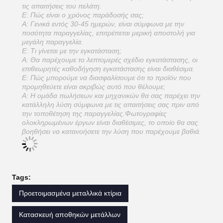
τις απαιτήσεις του πελάτη.
Ε: Πώς είναι ο χρόνος παράδοσής σας;
Α: Γενικά εντός 30-45 ημερών, είναι σύμφωνα με την
ποσότητα παραγγελίας, επιτρέπεται μερική αποστολή για
μεγάλη παραγγελία.
Ε: Τι γίνεται με την εγκατάσταση;
Α: Θα παρέχουμε το λεπτομερές σχέδιο εγκατάστασης, οι
επιθεωρητές καθοδήγηση εγκατάστασης είναι διαθέσιμα.
Ε: Πώς μπορούμε να διασφαλίσουμε ότι το προϊόν που
προμηθεύετε είναι ακριβώς αυτό που θέλουμε;
Α: Η ομάδα πωλήσεων και μηχανικών θα σας παρέχει την
κατάλληλη λύση σύμφωνα με τις απαιτήσεις σας πριν από
την τοποθέτηση της παραγγελίας.Φωτογραφίες
ολοκληρωμένων έργων είναι διαθέσιμες, το οποίο θα σας
βοηθήσει να κατανοήσετε την λύση που παρέχουμε βαθιά.
Tags:
Προετοιμασμένα μεταλλικά κτίρια
Κατασκευή αποθηκών μετάλλων