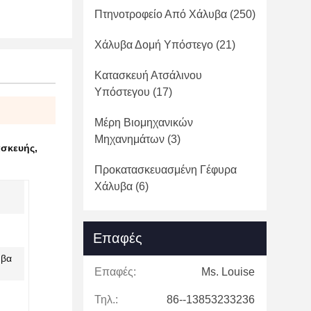
Πτηνοτροφείο Από Χάλυβα
(250)
Χάλυβα Δομή Υπόστεγο
(21)
Κατασκευή Ατσάλινου
Υπόστεγου
(17)
Μέρη Βιομηχανικών
Μηχανημάτων
(3)
ασκευής
,
Προκατασκευασμένη Γέφυρα
Χάλυβα
(6)
Επαφές
υβα
Επαφές:
Ms. Louise
Τηλ.:
86--13853233236