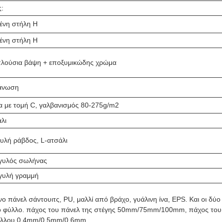
ς:
ένη στήλη H
ένη στήλη H
πλούσια βάψη + εποξυμικώδης χρώμα
βάνωση
 με τομή C, γαλβανισμός 80-275g/m2
λι
υλή ράβδος, L-ατσάλι
γυλός σωλήνας
γυλή γραμμή
ο πάνελ σάντουιτς, PU, μαλλί από βράχο, γυάλινη ίνα, EPS. Και οι δύο
νο φύλλο. πάχος του πάνελ της στέγης 50mm/75mm/100mm, πάχος του
ύλλου 0,4mm/0,5mm/0,6mm