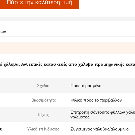
Πάρτε την καλύτερη τιμή
των
πό χάλυβα
,
Ανθεκτικές κατασκευές από χάλυβα προμηχανικής κατ
Σχέδιο:
Προετοιμασμένα
Βιωσιμότητα:
Φιλικό προς το περιβάλλον
Επιτροπή σάντουιτς φύλλων χάλ
Τείχος:
χρώματος
ου
Υλικό επένδυσης:
Ζυγισμένος χάλυβας/αλουμίνιο