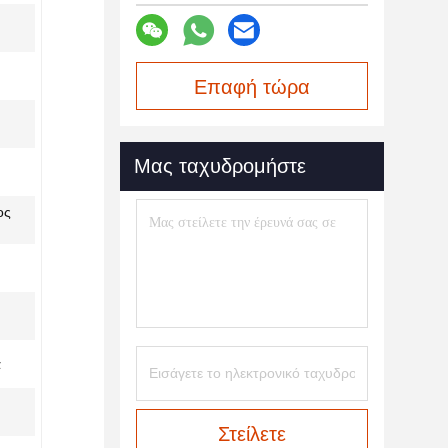
Επαφή τώρα
Μας ταχυδρομήστε
ος
ά
Στείλετε