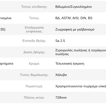
Τύπος σύνδεσης:
Βιδωμένο/Συγκολλημένο
τισμένα
Τύπος:
ΒΔ, ASTM, AISI, DIN, BS
Επεξεργασία
235)
Ζωγραφική με γαλβανισμό
επιφάνειας:
Επίπεδο Βολής:
Sa 2.5
Στρογγυλός σωλήνας ή τετράγων
Δοκός Δέσμης:
σωλήνας
ξαρτήματα
Χρώμα:
Τελωνειακή έγκριση
Τύπος θεμελίωσης:
Χάλυβα
Πυραντοχή:
Χρησιμοποιούνται πυρίμαχα υλικ
Πλάτος ιστού:
728mm