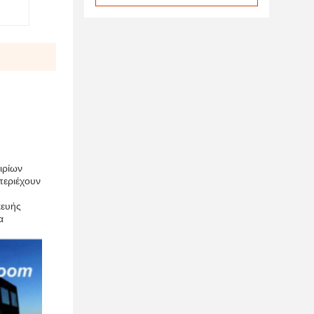
ιρίων
περιέχουν
κευής
α