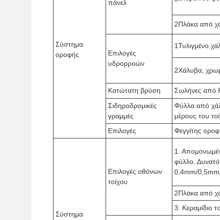
πάνελ
2Πλάκα από χ
Σύστημα
1Τυλιγμένο χά
Επιλογές
οροφής
υδρορροών
2Χάλυβα, χρω
Κατώτατη βρύση
Σωλήνες από
Σιδηροδρομικές
Φύλλα από χάλ
γραμμές
μέρους του το
Επιλογές
Φεγγίτης οροφ
1. Απομονωμένο
φύλλο. Δυνατ
Επιλογές οθόνων
0,4mm/0,5mm
τοίχου
2Πλάκα από χ
3. Κεραμίδιο τ
Σύστημα