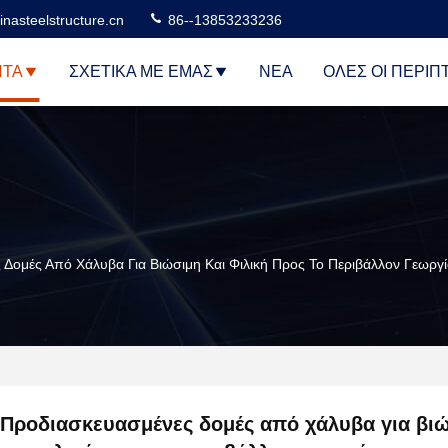
nasteelstructure.cn
86--13853233236
ΝΤΑ
ΣΧΕΤΙΚΆ ΜΕ ΕΜΆΣ
ΝΈΑ
ΌΛΕΣ ΟΙ ΠΕΡΙΠ
Δομές Από Χάλυβα Για Βιώσιμη Και Φιλική Προς Το Περιβάλλον Γεωργ
Προδιασκευασμένες δομές από χάλυβα για βι