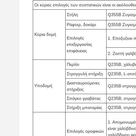
Οι κύριες επιλογές των συστατικών είναι οι ακόλουθε
Στήλη
Q355B Ζυγισμ
Ράφτερ, δοκάρι
Q355B Ζυγισμ
Κύρια δομή
Επιλογές
1. Εποξυζινκ-
επεξεργασίας
επιφάνειας
2. Ζεστή γαλ
Περλίν
Q235B, χάλυβα
Στρογγυλή στήριξη
Q235B, L-ατσά
Διασταυρούμενες
Υποδομή
Q235B στρογγ
στήριξεις
Σπάγκο γραβάτας
Q235B, στρογ
Στήριξη μπαταρίας
Q235B, στρογ
1. Απομονωμέν
είναι χαλύβδι
Επιλογές οροφικών
χαλύβδινου φ