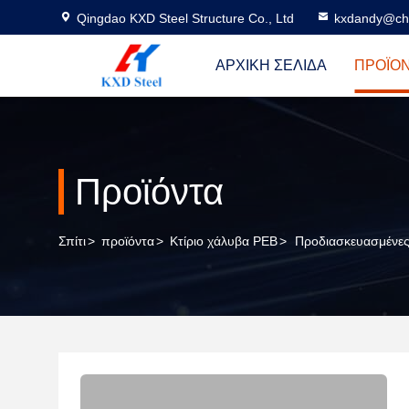
Qingdao KXD Steel Structure Co., Ltd
kxdandy@chi
ΑΡΧΙΚΉ ΣΕΛΊΔΑ
ΠΡΟΪΌ
Προϊόντα
Σπίτι
>
προϊόντα
>
Κτίριο χάλυβα PEB
>
Προδιασκευασμένες 