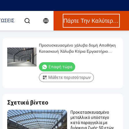
Πάρτε Την Καλύτερη Τιμή
ΤΏΣΕΙΣ
Προσυσκευασμένο χάλυβα δομή Αποθήκη
Κατασκευή Χάλυβα Κτίρια Εργαστήριο
Χάλυβα δομή
Επαφή τώρα
Μάθετε περισσότερων
Σχετικά βίντεο
Προκατασκευασμένο
μεταλλικό υπόστεγο
κατά παραγγελία με
διάρκεια ζωής 50 ετών