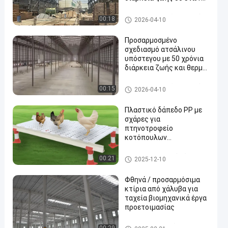
και γρήγορη
εγκατάσταση
Κατασκευή ατσάλινου υπόστ
00:18
2026-04-10
εγου
Προσαρμοσμένο
σχεδιασμό ατσάλινου
υπόστεγου με 50 χρόνια
διάρκεια ζωής και θερμό
DIP γαλβανισμένο
φινίρισμα για
Κατασκευή ατσάλινου υπόστ
00:15
2026-04-10
βιομηχανική αποθήκευση
εγου
Πλαστικό δάπεδο PP με
σχάρες για
πτηνοτροφείο
κοτόπουλων
κρεοπαραγωγής
Πτηνοτροφείο από χάλυβα
00:21
2025-12-10
Φθηνά / προσαρμόσιμα
κτίρια από χάλυβα για
ταχεία βιομηχανικά έργα
προετοιμασίας
Κτίριο μεταλλικών κατασκε