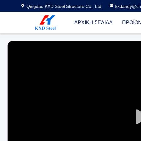
Qingdao KXD Steel Structure Co., Ltd
kxdandy@chi
ΑΡΧΙΚΉ ΣΕΛΊΔΑ
ΠΡΟΪΌ