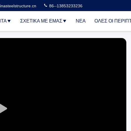
nasteelstructure.cn
86--13853233236
ΝΤΑ
ΣΧΕΤΙΚΆ ΜΕ ΕΜΆΣ
ΝΈΑ
ΌΛΕΣ ΟΙ ΠΕΡΙΠ
Play
Video