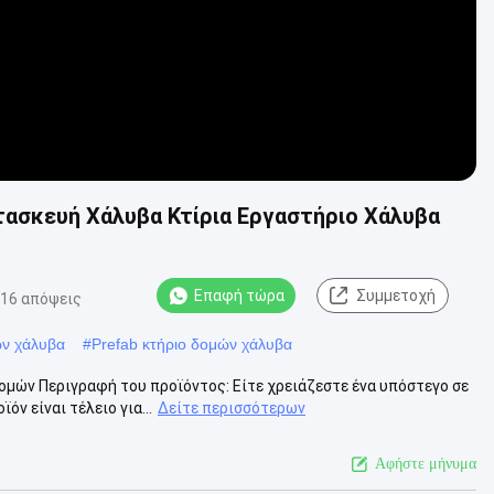
ασκευή Χάλυβα Κτίρια Εργαστήριο Χάλυβα
Επαφή τώρα
Συμμετοχή
16 απόψεις
ν χάλυβα
#
Prefab κτήριο δομών χάλυβα
μών Περιγραφή του προϊόντος: Είτε χρειάζεστε ένα υπόστεγο σε
ν είναι τέλειο για...
Δείτε περισσότερων
Αφήστε μήνυμα