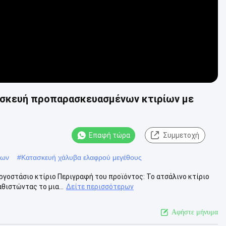
ασκευή προπαρασκευασμένων κτιρίων με
Επαφή τώρα
Συμμετοχή
λων
#
Κατασκευή χάλυβα ελαφρού μεγέθους
γοστάσιο κτίριο Περιγραφή του προϊόντος: Το ατσάλινο κτίριο
αθιστώντας το μια...
Δείτε περισσότερων
Αφήστε μήνυμα