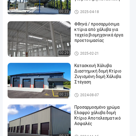
Κτίριο από χάλυβα
00:22
2025-04-18
Φθηνά / προσαρμόσιμα
κτίρια από χάλυβα για
ταχεία βιομηχανικά έργα
προετοιμασίας
Κτίριο μεταλλικών κατασκε
00:29
2025-02-21
υών
Κατασκευή Χάλυβα
Διαστημική δομή Κτίριο
Ζυγισμένη δομή Χάλυβα
Στέγαση
Κτίριο από χάλυβα
00:23
2024-08-07
Προσαρμοσμένο χρώμα
Ελαφρύ χάλυβα δομή
Κτίριο Αποτελεσματικό
Ασφαλές
Κτίριο από χάλυβα