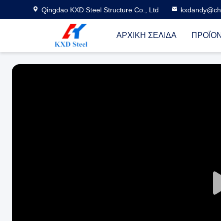
Qingdao KXD Steel Structure Co., Ltd
kxdandy@chi
ΑΡΧΙΚΉ ΣΕΛΊΔΑ
ΠΡΟΪΌ