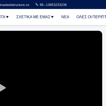
nasteelstructure.cn
86--13853233236
ΝΤΑ
ΣΧΕΤΙΚΆ ΜΕ ΕΜΆΣ
ΝΈΑ
ΌΛΕΣ ΟΙ ΠΕΡΙΠ
Play
Video