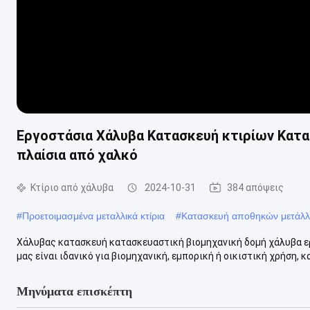
Εργοστάσια Χάλυβα Κατασκευή κτιρίων Κατ
πλαίσια από χαλκό
Κτίριο από χάλυβα
2024-10-31
384 απόψεις
#
Προετοιμασμένα μεταλλικά κτίρια
#
Κατασκευή αποθηκών μετάλ
Χάλυβας κατασκευή κατασκευαστική βιομηχανική δομή χάλυβα ερ
μας είναι ιδανικό για βιομηχανική, εμπορική ή οικιστική χρήση, κ
Μηνύματα επισκέπτη