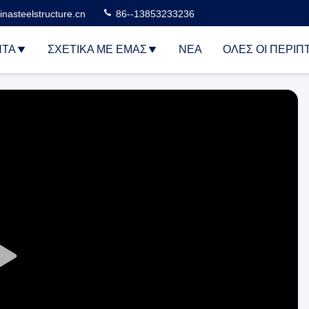
nasteelstructure.cn
86--13853233236
ΝΤΑ
ΣΧΕΤΙΚΆ ΜΕ ΕΜΆΣ
ΝΈΑ
ΌΛΕΣ ΟΙ ΠΕΡΙΠ
Play
Video