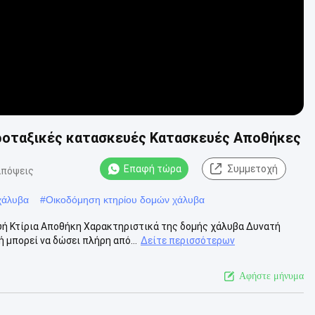
ροταξικές κατασκευές Κατασκευές Αποθήκες
Επαφή τώρα
Συμμετοχή
απόψεις
χάλυβα
#
Οικοδόμηση κτηρίου δομών χάλυβα
ή Κτίρια Αποθήκη Χαρακτηριστικά της δομής χάλυβα Δυνατή
 μπορεί να δώσει πλήρη από...
Δείτε περισσότερων
Αφήστε μήνυμα