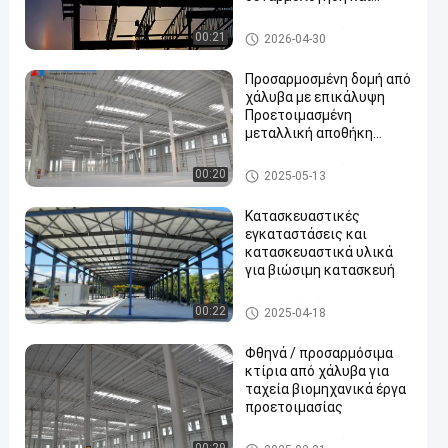
οικονομικό σχεδιασμό
Κτίριο μεταλλικών κατασκε
00:21
2026-04-30
υών
Προσαρμοσμένη δομή από
χάλυβα με επικάλυψη
Προετοιμασμένη
μεταλλική αποθήκη
κτίριο hangar
Κτίριο μεταλλικών κατασκε
00:20
2025-05-13
υών
Κατασκευαστικές
εγκαταστάσεις και
κατασκευαστικά υλικά
για βιώσιμη κατασκευή
Κτίριο από χάλυβα
00:22
2025-04-18
Φθηνά / προσαρμόσιμα
κτίρια από χάλυβα για
ταχεία βιομηχανικά έργα
προετοιμασίας
Κτίριο μεταλλικών κατασκε