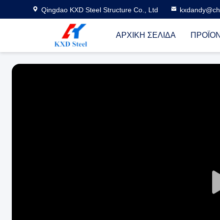
Qingdao KXD Steel Structure Co., Ltd
kxdandy@chi
ΑΡΧΙΚΉ ΣΕΛΊΔΑ
ΠΡΟΪΌ