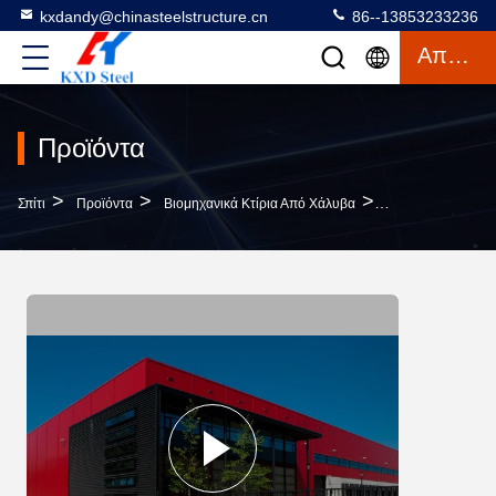
kxdandy@chinasteelstructure.cn
86--13853233236
Απόσπασμα
Προϊόντα
>
>
>
Σπίτι
Προϊόντα
Βιομηχανικά Κτίρια Από Χάλυβα
Q235 Q235B Q345