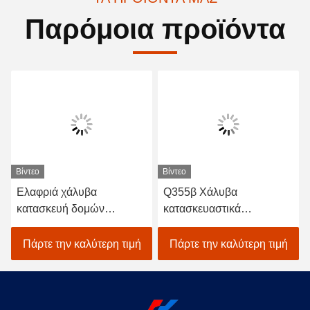
Παρόμοια προϊόντα
Βίντεο
Βίντεο
Ελαφριά χάλυβα
Q355β Χάλυβα
κατασκευή δομών
κατασκευαστικά
Προσυσκευασμένα
κατασκευαστικά
μέταλλα Βιομηχανική
βιομηχανικά κτίρια από
Πάρτε την καλύτερη τιμή
Πάρτε την καλύτερη τιμή
κατασκευή αποθηκών
χάλυβα