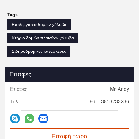
Tags:
Επεξεργασία δομών χάλυβα
Κτήριο δομών πλαισίων χάλυβα
Σιδηροδρομικές κατασκευές
Επαφές
Επαφές:
Mr. Andy
Τηλ.:
86--13853233236
Επαφή τώρα