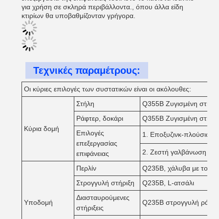
για χρήση σε σκληρά περιβάλλοντα., όπου άλλα είδη
κτιρίων θα υποβαθμίζονταν γρήγορα.
Τεχνικές παραμέτρους:
Οι κύριες επιλογές των συστατικών είναι οι ακόλουθες:
Στήλη
Q355B Ζυγισμένη στήλη
Ράφτερ, δοκάρι
Q355B Ζυγισμένη στήλη
Κύρια δομή
Επιλογές
1. Εποξυζινκ-πλούσια β
επεξεργασίας
2. Ζεστή γαλβάνωση
επιφάνειας
Περλίν
Q235B, χάλυβα με τομή 
Στρογγυλή στήριξη
Q235B, L-ατσάλι
Διασταυρούμενες
Υποδομή
Q235B στρογγυλή ράβδο
στήριξεις