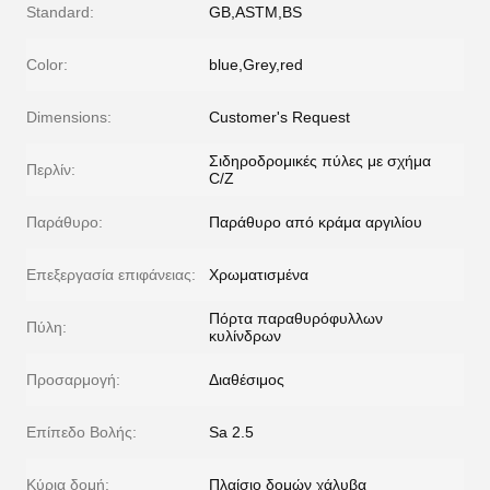
Standard:
GB,ASTM,BS
Color:
blue,Grey,red
Dimensions:
Customer's Request
Σιδηροδρομικές πύλες με σχήμα
Περλίν:
C/Z
Παράθυρο:
Παράθυρο από κράμα αργιλίου
Επεξεργασία επιφάνειας:
Χρωματισμένα
Πόρτα παραθυρόφυλλων
Πύλη:
κυλίνδρων
Προσαρμογή:
Διαθέσιμος
Επίπεδο Βολής:
Sa 2.5
Κύρια δομή:
Πλαίσιο δομών χάλυβα