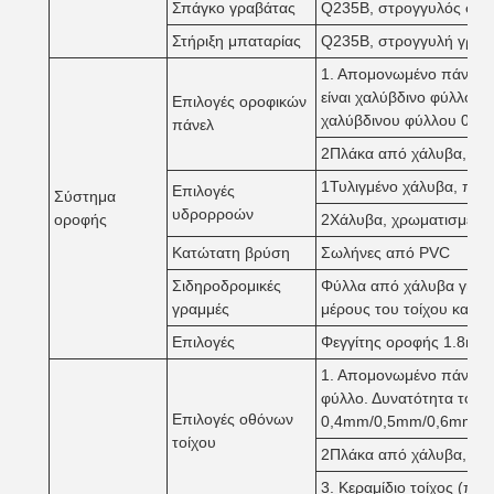
Σπάγκο γραβάτας
Q235B, στρογγυλός σω
Στήριξη μπαταρίας
Q235B, στρογγυλή γραμ
1. Απομονωμένο πάνελ σά
είναι χαλύβδινο φύλλο.
Επιλογές οροφικών
χαλύβδινου φύλλου 0,
πάνελ
2Πλάκα από χάλυβα, πά
1Τυλιγμένο χάλυβα, πάχ
Επιλογές
Σύστημα
υδρορροών
οροφής
2Χάλυβα, χρωματισμένο
Κατώτατη βρύση
Σωλήνες από PVC
Σιδηροδρομικές
Φύλλα από χάλυβα για τ
γραμμές
μέρους του τοίχου και τ
Επιλογές
Φεγγίτης οροφής 1.8mm 
1. Απομονωμένο πάνελ σά
φύλλο. Δυνατότητα του
Επιλογές οθόνων
0,4mm/0,5mm/0,6mm
τοίχου
2Πλάκα από χάλυβα, πά
3. Κεραμίδιο τοίχος (παρ