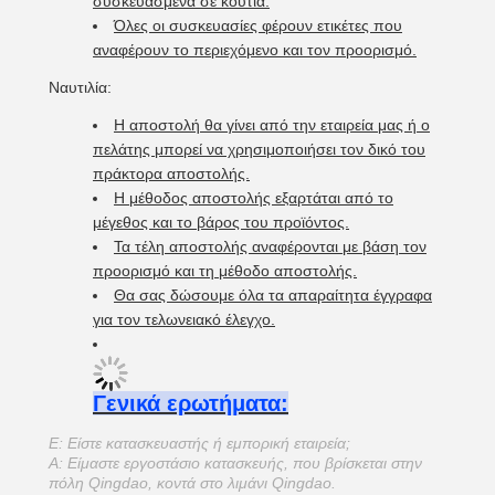
συσκευασμένα σε κουτιά.
Όλες οι συσκευασίες φέρουν ετικέτες που
αναφέρουν το περιεχόμενο και τον προορισμό.
Ναυτιλία:
Η αποστολή θα γίνει από την εταιρεία μας ή ο
πελάτης μπορεί να χρησιμοποιήσει τον δικό του
πράκτορα αποστολής.
Η μέθοδος αποστολής εξαρτάται από το
μέγεθος και το βάρος του προϊόντος.
Τα τέλη αποστολής αναφέρονται με βάση τον
προορισμό και τη μέθοδο αποστολής.
Θα σας δώσουμε όλα τα απαραίτητα έγγραφα
για τον τελωνειακό έλεγχο.
Γενικά ερωτήματα:
Ε: Είστε κατασκευαστής ή εμπορική εταιρεία;
Α: Είμαστε εργοστάσιο κατασκευής, που βρίσκεται στην
πόλη Qingdao, κοντά στο λιμάνι Qingdao.