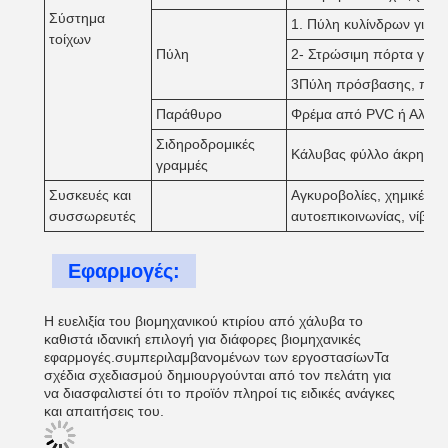
Σύστημα
1. Πύλη κυλίνδρων για φ
τοίχων
Πύλη
2- Στρώσιμη πόρτα για 
3Πύλη πρόσβασης, πόρτε
Παράθυρο
Φρέμα από PVC ή Αλουμί
Σιδηροδρομικές
Κάλυβας φύλλο άκρη κάλ
γραμμές
Συσκευές και
Αγκυροβολίες, χημικές βί
συσσωρευτές
αυτοεπικοινωνίας, νίβτο 
Εφαρμογές:
Η ευελιξία του βιομηχανικού κτιρίου από χάλυβα το
καθιστά ιδανική επιλογή για διάφορες βιομηχανικές
εφαρμογές.συμπεριλαμβανομένων των εργοστασίωνΤα
σχέδια σχεδιασμού δημιουργούνται από τον πελάτη για
να διασφαλιστεί ότι το προϊόν πληροί τις ειδικές ανάγκες
και απαιτήσεις του.