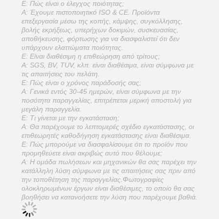
Ε: Πώς είναι ο έλεγχος ποιότητας;
Α: Έχουμε πιστοποιητικό ISO & CE. Προϊόντα
επεξεργασία μέσω της κοπής, κάμψης, συγκόλλησης,
βολής εκρήξεως, υπερήχων δοκιμών, συσκευασίας,
αποθήκευσης, φόρτωσης για να διασφαλιστεί ότι δεν
υπάρχουν ελαττώματα ποιότητας.
Ε: Είναι διαθέσιμη η επιθεώρηση από τρίτους;
Α: SGS, BV, TUV, κλπ. είναι διαθέσιμα, είναι σύμφωνα με
τις απαιτήσεις του πελάτη.
Ε: Πώς είναι ο χρόνος παράδοσής σας;
Α: Γενικά εντός 30-45 ημερών, είναι σύμφωνα με την
ποσότητα παραγγελίας, επιτρέπεται μερική αποστολή για
μεγάλη παραγγελία.
Ε: Τι γίνεται με την εγκατάσταση;
Α: Θα παρέχουμε το λεπτομερές σχέδιο εγκατάστασης, οι
επιθεωρητές καθοδήγηση εγκατάστασης είναι διαθέσιμα.
Ε: Πώς μπορούμε να διασφαλίσουμε ότι το προϊόν που
προμηθεύετε είναι ακριβώς αυτό που θέλουμε;
Α: Η ομάδα πωλήσεων και μηχανικών θα σας παρέχει την
κατάλληλη λύση σύμφωνα με τις απαιτήσεις σας πριν από
την τοποθέτηση της παραγγελίας.Φωτογραφίες
ολοκληρωμένων έργων είναι διαθέσιμες, το οποίο θα σας
βοηθήσει να κατανοήσετε την λύση που παρέχουμε βαθιά.