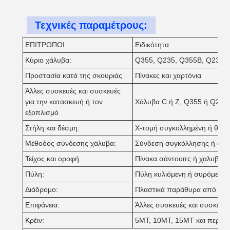
Τεχνικές παραμέτρους:
ΕΠΙΤΡΟΠΟΙ
Ειδικότητα
Κύριο χάλυβα:
Q355, Q235, Q355B, Q235B 
Προστασία κατά της σκουριάς
Πίνακες και χαρτόνια
Άλλες συσκευές και συσκευές
για την κατασκευή ή τον
Χάλυβα C ή Z, Q355 ή Q235
εξοπλισμό
Στήλη και δέσμη:
Χ-τομή συγκολλημένη ή θερμ
Μέθοδος σύνδεσης χάλυβα:
Σύνδεση συγκόλλησης ή σύν
Τείχος και οροφή:
Πίνακα σάντουιτς ή χαλυβουρ
Πύλη:
Πύλη κυλιόμενη ή συρόμενη
Διάδρομο:
Πλαστικά παράθυρα από χάλ
Επιφάνεια:
Άλλες συσκευές και συσκευέ
Κρέιν:
5MT, 10MT, 15MT και περισ