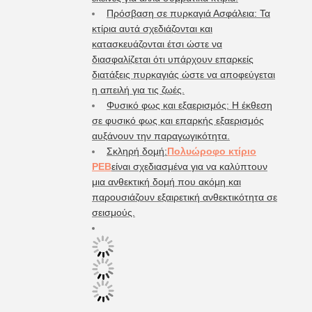
Πρόσβαση σε πυρκαγιά Ασφάλεια: Τα
κτίρια αυτά σχεδιάζονται και
κατασκευάζονται έτσι ώστε να
διασφαλίζεται ότι υπάρχουν επαρκείς
διατάξεις πυρκαγιάς ώστε να αποφεύγεται
η απειλή για τις ζωές.
Φυσικό φως και εξαερισμός: Η έκθεση
σε φυσικό φως και επαρκής εξαερισμός
αυξάνουν την παραγωγικότητα.
Σκληρή δομή:
Πολυώροφο κτίριο
PEB
είναι σχεδιασμένα για να καλύπτουν
μια ανθεκτική δομή που ακόμη και
παρουσιάζουν εξαιρετική ανθεκτικότητα σε
σεισμούς.