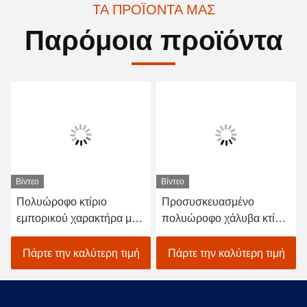
ΤΑ ΠΡΟΪΌΝΤΑ ΜΑΣ
Παρόμοια προϊόντα
Βίντεο
Βίντεο
Πολυώροφο κτίριο
Προσυσκευασμένο
εμπορικού χαρακτήρα με
πολυώροφο χάλυβα κτίριο
σιδηροτροχείο
μεγάλης έκτασης χάλυβα
δομή εργοστάσιο
Πάρτε την καλύτερη τιμή
Πάρτε την καλύτερη τιμή
αποθήκη