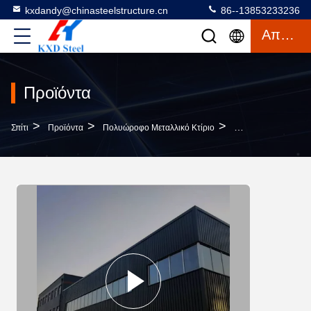
kxdandy@chinasteelstructure.cn
86--13853233236
Απόσπασμα
Προϊόντα
>
>
>
Σπίτι
Προϊόντα
Πολυώροφο Μεταλλικό Κτίριο
Πολυώροφα Κατασκε