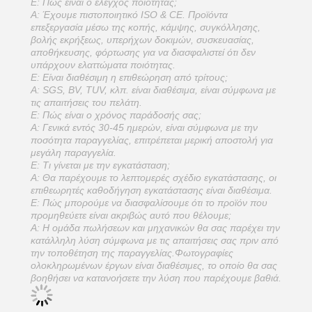
Ε: Πώς είναι ο έλεγχος ποιότητας;
Α: Έχουμε πιστοποιητικό ISO & CE. Προϊόντα
επεξεργασία μέσω της κοπής, κάμψης, συγκόλλησης,
βολής εκρήξεως, υπερήχων δοκιμών, συσκευασίας,
αποθήκευσης, φόρτωσης για να διασφαλιστεί ότι δεν
υπάρχουν ελαττώματα ποιότητας.
Ε: Είναι διαθέσιμη η επιθεώρηση από τρίτους;
Α: SGS, BV, TUV, κλπ. είναι διαθέσιμα, είναι σύμφωνα με
τις απαιτήσεις του πελάτη.
Ε: Πώς είναι ο χρόνος παράδοσής σας;
Α: Γενικά εντός 30-45 ημερών, είναι σύμφωνα με την
ποσότητα παραγγελίας, επιτρέπεται μερική αποστολή για
μεγάλη παραγγελία.
Ε: Τι γίνεται με την εγκατάσταση;
Α: Θα παρέχουμε το λεπτομερές σχέδιο εγκατάστασης, οι
επιθεωρητές καθοδήγηση εγκατάστασης είναι διαθέσιμα.
Ε: Πώς μπορούμε να διασφαλίσουμε ότι το προϊόν που
προμηθεύετε είναι ακριβώς αυτό που θέλουμε;
Α: Η ομάδα πωλήσεων και μηχανικών θα σας παρέχει την
κατάλληλη λύση σύμφωνα με τις απαιτήσεις σας πριν από
την τοποθέτηση της παραγγελίας.Φωτογραφίες
ολοκληρωμένων έργων είναι διαθέσιμες, το οποίο θα σας
βοηθήσει να κατανοήσετε την λύση που παρέχουμε βαθιά.