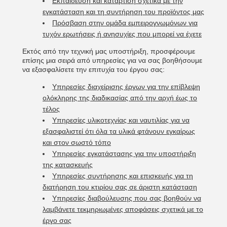
Εκπαίδευση και κατάρτιση σχετικά με την
εγκατάσταση και τη συντήρηση του προϊόντος μας
Πρόσβαση στην ομάδα εμπειρογνωμόνων για
τυχόν ερωτήσεις ή ανησυχίες που μπορεί να έχετε
Εκτός από την τεχνική μας υποστήριξη, προσφέρουμε
επίσης μια σειρά από υπηρεσίες για να σας βοηθήσουμε
να εξασφαλίσετε την επιτυχία του έργου σας:
Υπηρεσίες διαχείρισης έργων για την επίβλεψη
ολόκληρης της διαδικασίας από την αρχή έως το
τέλος
Υπηρεσίες υλικοτεχνίας και ναυτιλίας για να
εξασφαλιστεί ότι όλα τα υλικά φτάνουν εγκαίρως
και στον σωστό τόπο
Υπηρεσίες εγκατάστασης για την υποστήριξη
της κατασκευής
Υπηρεσίες συντήρησης και επισκευής για τη
διατήρηση του κτιρίου σας σε άριστη κατάσταση
Υπηρεσίες διαβούλευσης που σας βοηθούν να
λαμβάνετε τεκμηριωμένες αποφάσεις σχετικά με το
έργο σας