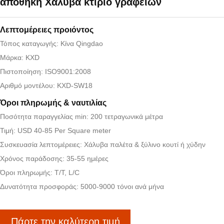
αποθήκη Χάλυβα κτίριο γραφείων
Λεπτομέρειες προιόντος
Τόπος καταγωγής: Κίνα Qingdao
Μάρκα: KXD
Πιστοποίηση: ISO9001:2008
Αριθμό μοντέλου: KXD-SW18
Όροι πληρωμής & ναυτιλίας
Ποσότητα παραγγελίας min: 200 τετραγωνικά μέτρα
Τιμή: USD 40-85 Per Square meter
Συσκευασία λεπτομέρειες: Χάλυβα παλέτα & ξύλινο κουτί ή χύδην
Χρόνος παράδοσης: 35-55 ημέρες
Όροι πληρωμής: T/T, L/C
Δυνατότητα προσφοράς: 5000-9000 τόνοι ανά μήνα
Πάρτε την καλύτερη τιμή