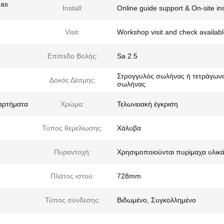
 as
Install:
Online guide support & On-site ins
Visit:
Workshop visit and check availab
Επίπεδο Βολής:
Sa 2.5
Στρογγυλός σωλήνας ή τετράγων
Δοκός Δέσμης:
σωλήνας
ξαρτήματα
Χρώμα:
Τελωνειακή έγκριση
Τύπος θεμελίωσης:
Χάλυβα
Πυραντοχή:
Χρησιμοποιούνται πυρίμαχα υλικ
Πλάτος ιστού:
728mm
Τύπος σύνδεσης:
Βιδωμένο, Συγκολλημένο