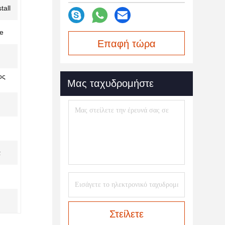
tall
le
Επαφή τώρα
ος
Μας ταχυδρομήστε
ά
Στείλετε