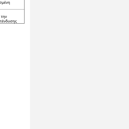
ισμένη
 την
επένδυσης