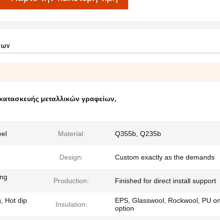
των
 κατασκευής μεταλλικών γραφείων
,
eel
Material:
Q355b, Q235b
Design:
Custom exactly as the demands
ing
Production:
Finished for direct install support
, Hot dip
EPS, Glasswool, Rockwool, PU o
Insulation:
option