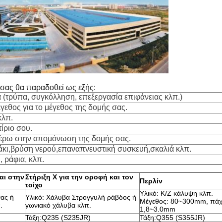
σας θα παραδοθεί ως εξής:
(τρύπα, συγκόλληση, επεξεργασία επιφάνειας κλπ.)
έγεθος για το μέγεθος της δομής σας.
κλπ.
τίριο σου.
ιτέρω στην απομόνωση της δομής σας.
τάκι,βρύση νερού,επαναπνευστική συσκευή,σκαλιά κλπ.
 ράφια, κλπ.
αι στην
Στήριξη X για την οροφή και τον
Περλίν
τοίχο
Υλικό: Κ/Ζ κάλυψη κλπ.
ας ή
Υλικό: Χάλυβα Στρογγυλή ράβδος ή
Μέγεθος: 80~300mm, πά
.
γωνιακό χάλυβα κλπ.
1,8~3.0mm
Τάξη:Q235 (S235JR)
Τάξη:Q355 (S355JR)