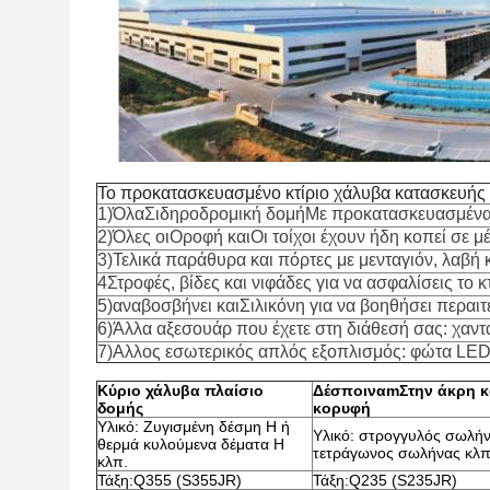
Το προκατασκευασμένο κτίριο χάλυβα κατασκευής 
1)
Όλα
Σιδηροδρομική δομή
Με προκατασκευασμένα 
2)
Όλες οι
Οροφή και
Οι τοίχοι έχουν ήδη κοπεί σε μ
3
)
Τελικά παράθυρα και πόρτες με μενταγιόν, λαβή 
4
Στροφές, βίδες και νιφάδες για να ασφαλίσεις το κ
5
)
αναβοσβήνει και
Σιλικόνη για να βοηθήσει περα
6
)
Άλλα αξεσουάρ που έχετε στη διάθεσή σας: χαν
7)Αλλος εσωτερικός απλός εξοπλισμός: φώτα LED,
Κύριο χάλυβα πλαίσιο
Δέσποινα
m
Στην άκρη κ
δομής
κορυφή
Υλικό: Ζυγισμένη δέσμη H ή
Υλικό: στρογγυλός σωλήν
θερμά κυλούμενα δέματα H
τετράγωνος σωλήνας κλπ
κλπ.
Τάξη:Q355 (S355JR)
Τάξη:Q235 (S235JR)