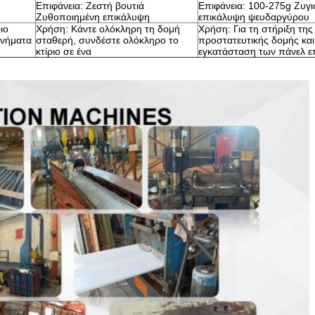
Επιφάνεια: Ζεστή βουτιά
Επιφάνεια: 100-275g Ζυγ
Ζυθοποιημένη επικάλυψη
επικάλυψη ψευδαργύρου
ιο
Χρήση: Κάντε ολόκληρη τη δομή
Χρήση: Για τη στήριξη της
υνήματα
σταθερή, συνδέστε ολόκληρο το
προστατευτικής δομής και
κτίριο σε ένα
εγκατάσταση των πάνελ 