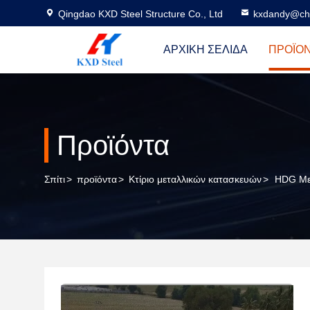
Qingdao KXD Steel Structure Co., Ltd
kxdandy@chi
ΑΡΧΙΚΉ ΣΕΛΊΔΑ
ΠΡΟΪΌ
Προϊόντα
Σπίτι
>
προϊόντα
>
Κτίριο μεταλλικών κατασκευών
>
HDG Μετ