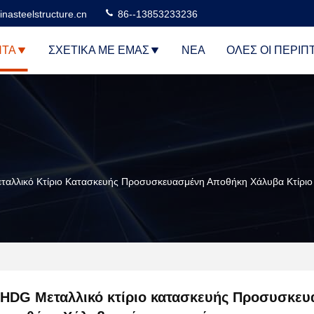
nasteelstructure.cn
86--13853233236
ΝΤΑ
ΣΧΕΤΙΚΆ ΜΕ ΕΜΆΣ
ΝΈΑ
ΌΛΕΣ ΟΙ ΠΕΡΙΠ
αλλικό Κτίριο Κατασκευής Προσυσκευασμένη Αποθήκη Χάλυβα Κτίριο
HDG Μεταλλικό κτίριο κατασκευής Προσυσκευ