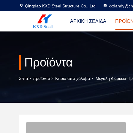
Qingdao KXD Steel Structure Co., Ltd
kxdandy@chi
ΑΡΧΙΚΉ ΣΕΛΊΔΑ
ΠΡΟΪΌ
Προϊόντα
Σπίτι
>
προϊόντα
>
Κτίριο από χάλυβα
>
Μεγάλη Διάρκεια Πρ