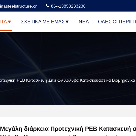
nasteelstructure.cn
86--13853233236
ΝΤΑ
ΣΧΕΤΙΚΆ ΜΕ ΕΜΆΣ
ΝΈΑ
ΌΛΕΣ ΟΙ ΠΕΡΙΠ
οτεχνική PEB Κατασκευή Σπιτιών Χάλυβα Κατασκευαστικά Βιομηχανικά 
Μεγάλη διάρκεια Προτεχνική PEB Κατασκευή 