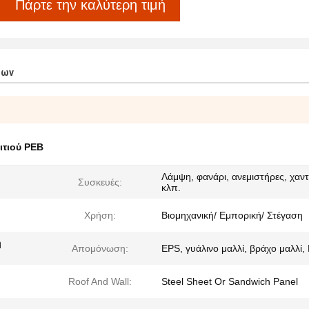
Πάρτε την καλύτερη τιμή
των
ιτιού PEB
Λάμψη, φανάρι, ανεμιστήρες, χαντ
Συσκευές:
κλπ.
Χρήση:
Βιομηχανική/ Εμπορική/ Στέγαση
ή
Απομόνωση:
EPS, γυάλινο μαλλί, βράχο μαλλί,
Roof And Wall:
Steel Sheet Or Sandwich Panel