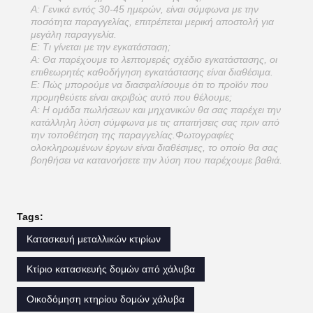
Α: Γενικά εντός 30-45 ημερών, είναι σύμφωνα με την
ποσότητα παραγγελίας, επιτρέπεται μερική αποστολή για
μεγάλη παραγγελία.
Ε: Τι γίνεται με την εγκατάσταση;
Α: Θα παρέχουμε το λεπτομερές σχέδιο εγκατάστασης, οι
επιθεωρητές καθοδήγηση εγκατάστασης είναι διαθέσιμα.
Ε: Πώς μπορούμε να διασφαλίσουμε ότι το προϊόν που
προμηθεύετε είναι ακριβώς αυτό που θέλουμε;
Α: Η ομάδα πωλήσεων και μηχανικών θα σας παρέχει την
κατάλληλη λύση σύμφωνα με τις απαιτήσεις σας πριν από
την τοποθέτηση της παραγγελίας.Φωτογραφίες
ολοκληρωμένων έργων είναι διαθέσιμες, το οποίο θα σας
βοηθήσει να κατανοήσετε την λύση που παρέχουμε βαθιά.
Tags:
Κατασκευή μεταλλικών κτιρίων
Κτίριο κατασκευής δομών από χάλυβα
Οικοδόμηση κτηρίου δομών χάλυβα