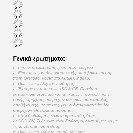
Γενικά ερωτήματα:
Ε: Είστε κατασκευαστής ή εμπορική εταιρεία;
Α: Είμαστε εργοστάσιο κατασκευής, που βρίσκεται στην
πόλη Qingdao, κοντά στο λιμάνι Qingdao.
Ε: Πώς είναι ο έλεγχος ποιότητας;
Α: Έχουμε πιστοποιητικό ISO & CE. Προϊόντα
επεξεργασία μέσω της κοπής, κάμψης, συγκόλλησης,
βολής εκρήξεως, υπερήχων δοκιμών, συσκευασίας,
αποθήκευσης, φόρτωσης για να διασφαλιστεί ότι δεν
υπάρχουν ελαττώματα ποιότητας.
Ε: Είναι διαθέσιμη η επιθεώρηση από τρίτους;
Α: SGS, BV, TUV, κλπ. είναι διαθέσιμα, είναι σύμφωνα με
τις απαιτήσεις του πελάτη.
Ε: Πώς είναι ο χρόνος παράδοσής σας;