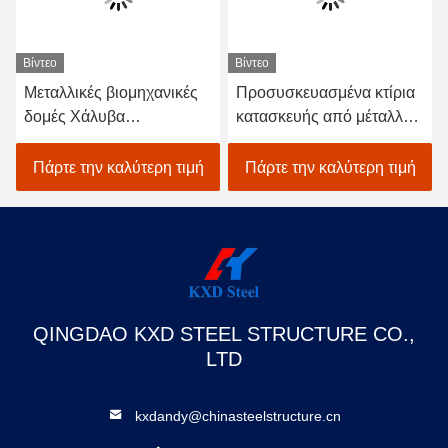
Βίντεο
Βίντεο
Μεταλλικές βιομηχανικές
Προσυσκευασμένα κτίρια
δομές Χάλυβα
κατασκευής από μέταλλο
Χωροταξικές κατασκευές
Q355b Q235b Κτίρια
Κατασκευές Αποθήκες
κατασκευής από χάλυβα
Πάρτε την καλύτερη τιμή
Πάρτε την καλύτερη τιμή
QINGDAO KXD STEEL STRUCTURE CO.,
LTD
kxdandy@chinasteelstructure.cn