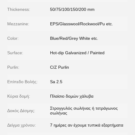
Thickeness:
50/75/100/150/200 mm
Mezzanine:
EPS/Glasswool/Rockwool/Pu etc.
Color:
Blue/Red/Grey White etc.
Surface:
Hot-dip Galvanized / Painted
Purlin:
C/Z Purlin
Επίπεδο Βολής:
Sa 2.5
Κύρια δομή:
Πλαίσιο δομών χάλυβα
Στρογγυλός σωλήνας ή τετράγωνος
Δοκός Δέσμης:
σωλήνας
Δείγμα χρόνου:
7 ημέρες αν έχουμε τυπικά εξαρτήματα