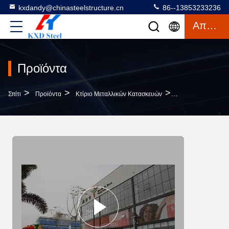
kxdandy@chinasteelstructure.cn
86--13853233236
Απόσπασμα
Προϊόντα
>
>
>
Σπίτι
Προϊόντα
Κτίριο Μεταλλικών Κατασκευών
Σύγχρονο Σιδηροδ