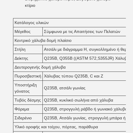
κτίριο
Κατάλογος υλικών
Μέγεθος
Σύμφωνα με τις Απαιτήσεις των Πελατών
Κεντρικό χάλυβα δομή πλαίσιο
Στήλη
Ατσάλι με διάγραμμα H, συγκολλημένο ή θερμά 
Δείκτης
Q235B, Q355B ((ASTM 572,S355JR) Χάλυβας τ
Δευτερογενής δομή χάλυβα
Πυροσβεστική
Χάλυβας τύπου Q235B, C και Z
Υποστήριξη
Q235B, ατσάλι γωνίας
γόνατος
Τυβός δέσμης
Q235B, κυκλικό σωλήνα από χάλυβα
Φόρεμα
Q235B, στρογγυλή ράβδο ή γωνιακό χάλυβα
Σιδερένιο
Q235B, Ατσάλι γωνίας, στρογγυλή μπάρα ή σω
Υλικό οροφής και τοίχου, πόρτας, παράθυρα