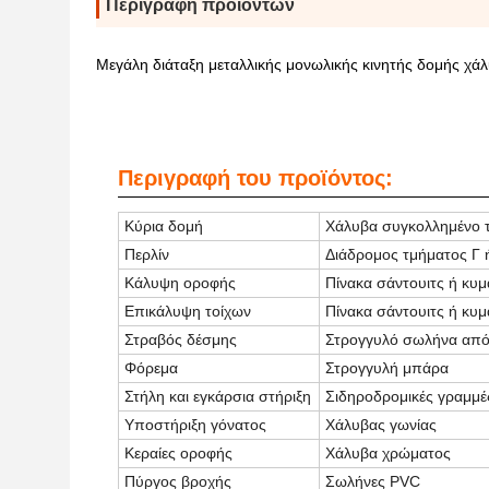
Περιγραφή προϊόντων
Μεγάλη διάταξη μεταλλικής μονωλικής κινητής δομής χά
Περιγραφή του προϊόντος:
Κύρια δομή
Χάλυβα συγκολλημένο 
Περλίν
Διάδρομος τμήματος Γ 
Κάλυψη οροφής
Πίνακα σάντουιτς ή κυμ
Επικάλυψη τοίχων
Πίνακα σάντουιτς ή κυμ
Στραβός δέσμης
Στρογγυλό σωλήνα από
Φόρεμα
Στρογγυλή μπάρα
Στήλη και εγκάρσια στήριξη
Σιδηροδρομικές γραμμέ
Υποστήριξη γόνατος
Χάλυβας γωνίας
Κεραίες οροφής
Χάλυβα χρώματος
Πύργος βροχής
Σωλήνες PVC