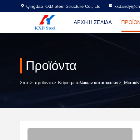
Qingdao KXD Steel Structure Co., Ltd
kxdandy@chi
ΑΡΧΙΚΉ ΣΕΛΊΔΑ
ΠΡΟΪΌ
Προϊόντα
Σπίτι
>
προϊόντα
>
Κτίριο μεταλλικών κατασκευών
>
Μετακίν