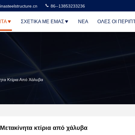
nasteelstructure.cn
86--13853233236
ΝΤΑ
ΣΧΕΤΙΚΆ ΜΕ ΕΜΆΣ
ΝΈΑ
ΌΛΕΣ ΟΙ ΠΕΡΙΠ
ητα Κτίρια Από Χάλυβα
Μετακίνητα κτίρια από χάλυβα