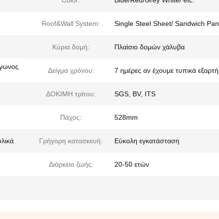
Color:
Blue/Red/Grey White/ etc.
Roof&Wall System:
Single Steel Sheet/ Sandwich Pan
Κύρια δομή:
Πλαίσιο δομών χάλυβα
άγωνος
Δείγμα χρόνου:
7 ημέρες αν έχουμε τυπικά εξαρτ
ΔΟΚΙΜΗ τρίτου:
SGS, BV, ITS
Πάχος:
528mm
υλικά
Γρήγορη κατασκευή:
Εύκολη εγκατάσταση
Διάρκεια ζωής:
20-50 ετών