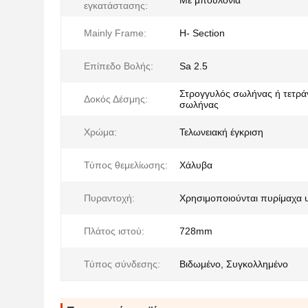
Με μπουλόνια
εγκατάστασης:
Mainly Frame:
H- Section
Επίπεδο Βολής:
Sa 2.5
Στρογγυλός σωλήνας ή τετρ
Δοκός Δέσμης:
σωλήνας
Χρώμα:
Τελωνειακή έγκριση
Τύπος θεμελίωσης:
Χάλυβα
Πυραντοχή:
Χρησιμοποιούνται πυρίμαχα 
Πλάτος ιστού:
728mm
Τύπος σύνδεσης:
Βιδωμένο, Συγκολλημένο