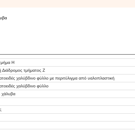
λυβα
τμήμα H
ή Διάδρομος τμήματος Ζ
ατοειδές χαλύβδινο φύλλο με περιτύλιγμα από υαλοπλαστική
ατοειδές χαλύβδινο φύλλο
 χάλυβα
ς