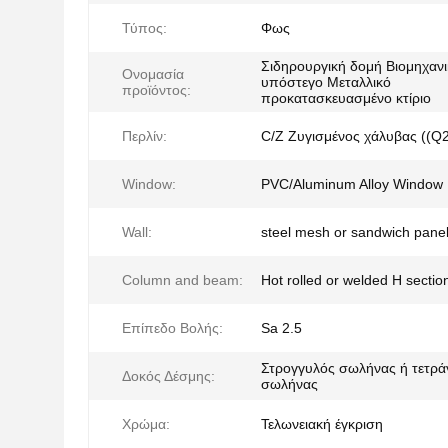
Τύπος:
Φως
Σιδηρουργική δομή Βιομηχαν
Ονομασία
υπόστεγο Μεταλλικό
προϊόντος:
προκατασκευασμένο κτίριο
Περλίν:
C/Z Ζυγισμένος χάλυβας ((Q
Window:
PVC/Aluminum Alloy Window
Wall:
steel mesh or sandwich pane
Column and beam:
Hot rolled or welded H sectio
Επίπεδο Βολής:
Sa 2.5
Στρογγυλός σωλήνας ή τετρ
Δοκός Δέσμης:
σωλήνας
Χρώμα:
Τελωνειακή έγκριση