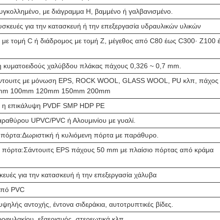
υγκολλημένο, με διάγραμμα H, βαμμένο ή γαλβανισμένο.
συσκευές για την κατασκευή ή την επεξεργασία υδραυλικών υλικών
 με τομή C ή διάδρομος με τομή Z, μέγεθος από C80 έως C300· Z100 
 κυματοειδούς χαλύβδου πλάκας πάχους 0,326 ~ 0,7 mm.
άντουιτς με μόνωση EPS, ROCK WOOL, GLASS WOOL, PU κλπ, πάχος
mm 100mm 120mm 150mm 200mm
ι η επικάλυψη PVDF SMP HDP PE
αραθύρου UPVC/PVC ή Αλουμινίου με γυαλί.
 πόρτα:Δωριστική ή κυλιόμενη πόρτα με παράθυρο.
 πόρτα:Σάντουιτς EPS πάχους 50 mm με πλαίσιο πόρτας από κράμα
υ
κευές για την κατασκευή ή την επεξεργασία χάλυβα
από PVC
υψηλής αντοχής, έντονα σιδεράκια, αυτοτρυπτικές βίδες.
ροφυλακίου, εξαερισμός, στερεωτικά κλπ.