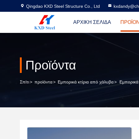
Qingdao KXD Steel Structure Co., Ltd
kxdandy@chi
ΑΡΧΙΚΉ ΣΕΛΊΔΑ
ΠΡΟΪΌ
Προϊόντα
Σπίτι
>
προϊόντα
>
Εμπορικά κτίρια από χάλυβα
>
Εμπορικά 