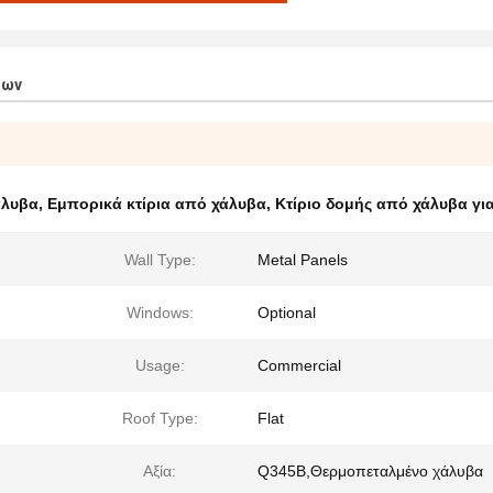
των
άλυβα
,
Εμπορικά κτίρια από χάλυβα
,
Κτίριο δομής από χάλυβα για
Wall Type:
Metal Panels
Windows:
Optional
Usage:
Commercial
Roof Type:
Flat
Αξία:
Q345B,Θερμοπεταλμένο χάλυβα