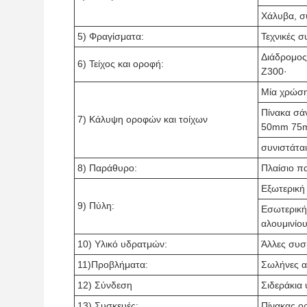
Χάλυβα, σ
5) Φραγίσματα:
Τεχνικές 
Διάδρομος
6) Τείχος και οροφή:
Z300·
Μία χρώση
Πίνακα σ
7) Κάλυψη οροφών και τοίχων
50mm 75
συνιστάτα
8) Παράθυρο:
Πλαίσιο π
Εξωτερική
9) Πύλη:
Εσωτερική
αλουμινίο
10) Υλικό υδρατμών:
Άλλες συσ
11)Προβλήματα:
Σωλήνες 
12) Σύνδεση
Σιδεράκια 
13) Συσκευές:
Πίνακας ο