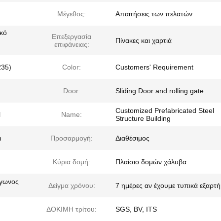
Μέγεθος:
Απαιτήσεις των πελατών
ικό
Επεξεργασία
Πίνακες και χαρτιά
επιφάνειας:
235)
Color:
Customers' Requirement
Door:
Sliding Door and rolling gate
Customized Prefabricated Steel
l
Name:
Structure Building
n
Προσαρμογή:
Διαθέσιμος
Κύρια δομή:
Πλαίσιο δομών χάλυβα
άγωνος
Δείγμα χρόνου:
7 ημέρες αν έχουμε τυπικά εξαρτ
ΔΟΚΙΜΗ τρίτου:
SGS, BV, ITS