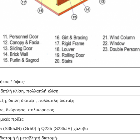
μήκος * ύψος·
 διπλή κλίση, πολλαπλή κλίση.
αξη, διπλή διάταξη, πολλαπλή διάταξη·
ς, διώροφος, πολυώροφος.
μικές πρίζες
5 (S355JR) (Gr50) ή Q235 (S235JR) χάλυβα.
διατομή ή μεταβλητή διατομή·