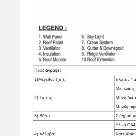
Προδιαγραφές
1)Μέγεθος ((m):
πλάτος * 
Μία κλίση,
2) Τύπος:
Μονή διάτ
Μονώροφο
3) Βάση:
Σιδηροδρο
Υλικό Q34
4) Χάλυβα:
Κατευθεία 