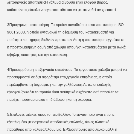
λειτουργικές απαιτήσειςΗ χάλυβα αίθουσα είναι ελαφρύ βάρος, 
καθιστώντας εύκολο να εγκατασταθεί και να μετακινηθεί αν χρειαστεί.
3Προηγμένη πιστοποίηση: Το προϊόν συνοδεύεται από πιστοποίηση ISO 
9001:2008, η οποία αντανακλά τη δέσμευση του κατασκευαστή για 
ποιότητα και τήρηση διεθνών προτύπων.Αυτή η πιστοποίηση εγγυάται ότι 
η προετοιμασμένη δομή από χάλυβα αποθήκη κατασκευάζεται με τα υλικά 
υψηλής ποιότητας και την κατασκευή.
4Προσαρμόσιμη επεξεργασία επιφάνειας: Το εργοστάσιο χάλυβα μπορεί να 
προσαρμοστεί σε ό,τι αφορά την επεξεργασία επιφάνειας, η οποία 
περιλαμβάνει τη ζωγραφική και την γαλβάνωση.Αυτές οι επιλογές 
εξασφαλίζουν ότι το προϊόν είναι αισθητικά ευχάριστο ενώ παράλληλα 
παρέχει προστασία από τη διάβρωση και τη σκουριά.
5.Επιλογές φιλικές προς το περιβάλλον: Το εργαστήριο είναι επίσης 
εξοπλισμένο με ενεργειακά αποδοτικές επιλογές, όπως πλαστικό 
παράθυρο από χάλυβα/αλουμίνιο, EPS/σάντουιτς από λευκό μαλλί ή 