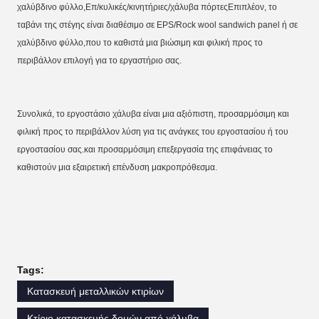
χαλύβδινο φύλλο,Επ/κυλικές/κινητήριες/χάλυβα πόρτεςΕπιπλέον, το 
ταβάνι της στέγης είναι διαθέσιμο σε EPS/Rock wool sandwich panel ή σε 
χαλύβδινο φύλλο,που το καθιστά μια βιώσιμη και φιλική προς το 
περιβάλλον επιλογή για το εργαστήριο σας.
Συνολικά, το εργοστάσιο χάλυβα είναι μια αξιόπιστη, προσαρμόσιμη και 
φιλική προς το περιβάλλον λύση για τις ανάγκες του εργοστασίου ή του 
εργοστασίου σας.και προσαρμόσιμη επεξεργασία της επιφάνειας το 
καθιστούν μια εξαιρετική επένδυση μακροπρόθεσμα.
Tags:
Κατασκευή μεταλλικών κτιρίων
Κτίριο κατασκευής δομών από χάλυβα