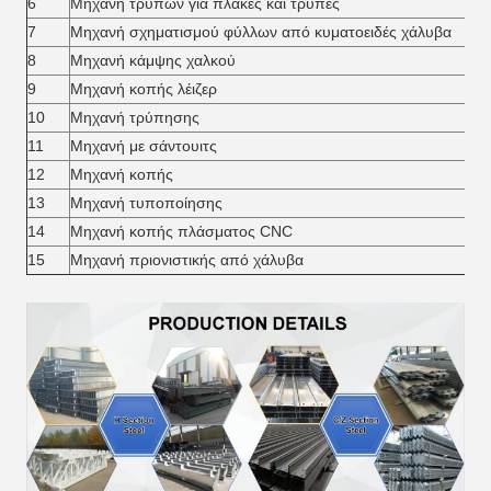
6
Μηχανή τρυπών για πλάκες και τρύπες
7
Μηχανή σχηματισμού φύλλων από κυματοειδές χάλυβα
8
Μηχανή κάμψης χαλκού
9
Μηχανή κοπής λέιζερ
10
Μηχανή τρύπησης
11
Μηχανή με σάντουιτς
12
Μηχανή κοπής
13
Μηχανή τυποποίησης
14
Μηχανή κοπής πλάσματος CNC
15
Μηχανή πριονιστικής από χάλυβα