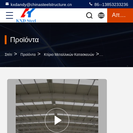
kxdandy@chinasteelstructure.cn
86--13853233236
Απόσπασμα
Προϊόντα
>
>
>
Σπίτι
Προϊόντα
Κτίριο Μεταλλικών Κατασκευών
Προσχεδιασμένο Cu