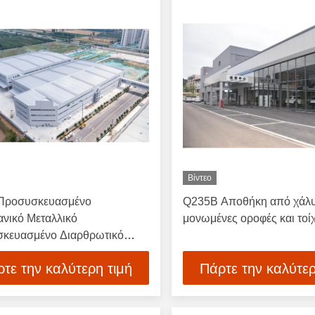
Βίντεο
Προσυσκευασμένο
Q235B Αποθήκη από χάλυ
ανικό Μεταλλικό
μονωμένες οροφές και τοί
κευασμένο Διαρθρωτικό
 Φρέμα Διαρθρωτικό
τε την καλύτερη τιμή
Πάρτε την καλύτερ
ευση Κατασκευαστική
κη