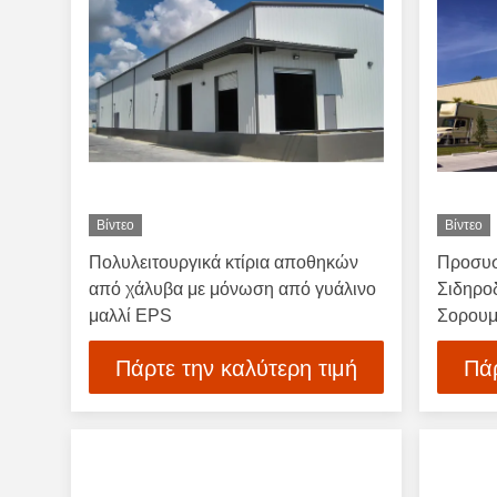
Βίντεο
Βίντεο
Πολυλειτουργικά κτίρια αποθηκών
Προσυσ
από χάλυβα με μόνωση από γυάλινο
Σιδηρο
μαλλί EPS
Σορου
Πάρτε την καλύτερη τιμή
Πάρ