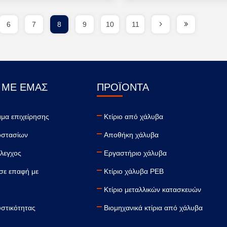
6
7
8
9
10
11
 ΜΕ ΕΜΆΣ
ΠΡΟΪΌΝΤΑ
μα επιχείρησης
Κτίριο από χάλυβα
οστασίων
Αποθήκη χάλυβα
έλεγχος
Εργαστήριο χάλυβα
σε επαφή με
Κτίριο χάλυβα PEB
Κτίριο μεταλλικών κατασκευών
υστικότητας
Βιομηχανικά κτίρια από χάλυβα