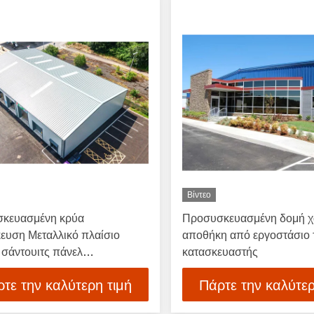
Βίντεο
κευασμένη κρύα
Προσυσκευασμένη δομή 
ευση Μεταλλικό πλαίσιο
αποθήκη από εργοστάσιο 
 σάντουιτς πάνελ
κατασκευαστής
κευασμένη δομή κτιρίου
τε την καλύτερη τιμή
Πάρτε την καλύτερ