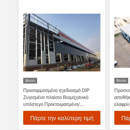
Βίντεο
Βίντεο
Προσαρμοσμένο σχεδιασμό DIP
Προσυσ
Ζυγισμένο πλαίσιο Βιομηχανικό
αποθήκ
υπόστεγο Προετοιμασμένη/
ελαφρύ
Προετοιμασμένη δομή χάλυβα
Προσυσ
Πάρτε την καλύτερη τιμή
Πάρ
Αποθήκη