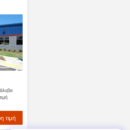
χάλυβα
τιμή
η τιμή