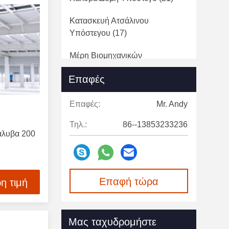
Κατασκευή Ατσάλινου
Υπόστεγου
(17)
Μέρη Βιομηχανικών
Μηχανημάτων
(3)
Επαφές
Προκατασκευασμένη Γέφυρα
Χάλυβα
(6)
Επαφές:
Mr. Andy
Τηλ.:
86--13853233236
άλυβα 200
Επαφή τώρα
η τιμή
Μας ταχυδρομήστε