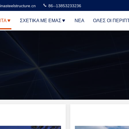
nasteelstructure.cn
86--13853233236
ΝΤΑ
ΣΧΕΤΙΚΆ ΜΕ ΕΜΆΣ
ΝΈΑ
ΌΛΕΣ ΟΙ ΠΕΡΙΠ