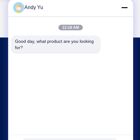
Andy Yu
12:18 AM
Good day, what product are you looking 
for?
ΜΑΣ ΕΛΆΤΕ ΣΕ ΕΠΑΦΉ ΜΕ
kxdandy@chinasteelstructure.cn
86--13853233236
Αριθ. 17 Changjiang Road, Pingdu, Qingdao,
επαρχία Shandong, Κίνα.