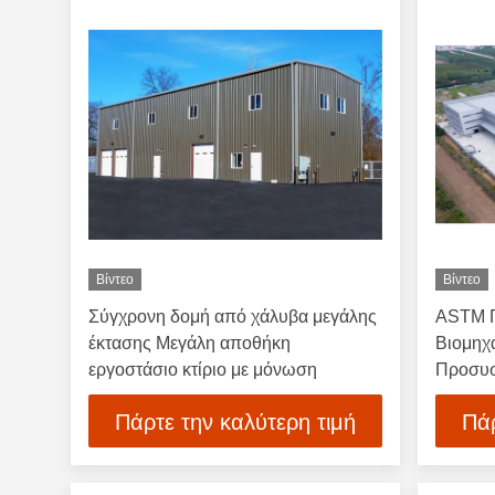
Βίντεο
Βίντεο
Σύγχρονη δομή από χάλυβα μεγάλης
ASTM 
έκτασης Μεγάλη αποθήκη
Βιομηχ
εργοστάσιο κτίριο με μόνωση
Προσυσ
Χάλυβα
Πάρτε την καλύτερη τιμή
Πάρ
Αποθήκ
Αποθή