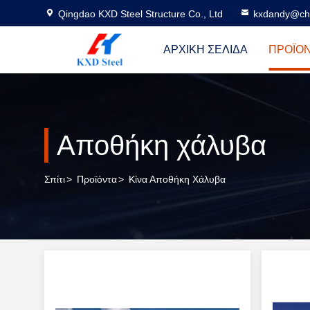
Qingdao KXD Steel Structure Co., Ltd
kxdandy@chi
ΑΡΧΙΚΉ ΣΕΛΊΔΑ
ΠΡΟΪΌ
Αποθήκη χάλυβα
Σπίτι
>
Προϊόντα
>
Κίνα Αποθήκη Χάλυβα