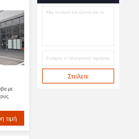
Στείλετε
βα με
χους
η τιμή